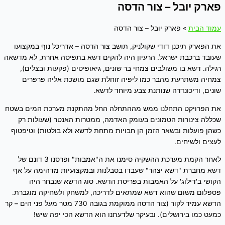
פארק יובל – צור הדסה
עמוד הבית
»
פארק יובל – צור הדסה
את הפארק תיכנן דודי שקולניק, תושב צור הדסה – אדריכל נוף במקצועו
שעובד ברכבת ישראל. הרעיון היה להקים דשא בתפיסה אחרת, לא מדשאה
רגילה. דשא בו משולבים צמחי בר שונים, גיאופיטים (פקעות ובצלים),
צמחיה משתרעת מהבר כמו ליפיה זוחלת שגם מושכת אליה פרפרים
שונים, ודיכונדרה שנותנת צבע מיוחד לדשא.
את הפרויקט התחלנו ממש מההתחלה החל מהתקנת מערכת המים בשטח
שכללה צינורות הטמונים בעומק האדמה, ממטרות האנטר (שעולות רק
כשהן פועלות ובשאר הזמן הן חבויות מתחת לדשא ולא בולטות) וטיפטוף
לעצים ולשיחים.
לאחר הקמת מערכת ההשקיה סימנו את ה"אמבות" ופרסנו 3 דונם של
דשא מחברת "דשא יצהר" שעבדו בסבלנות ובמקצועיות מדהימה על אף
הקושי ב'דילוג' על האמבות בפריסת הדשא. סוג הדשא שנבחר היה
פספלום משום שהוא דשא שמתאים לדריכה, למשחק ולשחיקה מוגברת.
הדשא עמיד לקור (צור הדסה ממוקמת בגובה 730 מטר מעל פני הים – קר
כמעט כמו בירושלים). ובעיקר שלדעתנו הוא הדשא הכי יפה שיש!