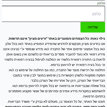
טלפון
שליחה
גילוי נאות: כל הצמחים והמוצרים באתר "זרעים מציון" אינם תרופות.
אנו בזרעים מציון מבקשים להדגיש שהמידע המופיע באתר ו/או בכל עלון
ו/או בכל אמצעי פרסום אחר של החברה ו/או מידע שנמסר ע”י נציגינו איננו
מידע רפואי ולא נועד להעביר מסרים בריאותיים כלשהם ואין בשום אופן
לראות בו התוויה רפואית כלשהי או המלצה לטיפול בבעיה רפואית כלשהי
וכי בכל בעיה רפואית יש להיוועץ ברופא.
החלטה על רכישת מוצר של החברה, כמו גם החלטה על שימוש בו ו/או
הסקת מסקנות כלשהן הקושרות בין שימוש במוצר לבין שינוי במצבו
הבריאותי של הצרכן, הינן על אחריותו של הצרכן בלבד.
בכל שאלה שבבריאות או ברפואה יש בכל מקרה להיוועץ ברופא ו/או
להשתמש במקורות מידע אמינים ומהימנים של אנשי מקצוע מוסמכים
בתחום הרפואה.
תוכנו של האתר, על כל הנאמר בו, מעולם לא נבדק ע”י משרד הבריאות.
למען הסר ספק, המוכר לא יהיה אחראי לנזק כלשהו שנובע בהתנגשות