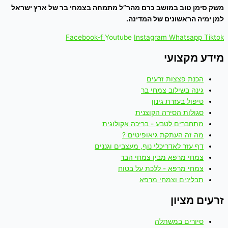
משק סימן טוב במושב כרם מהר”ל מתמחה בצמחי בר של ארץ ישראל
למן ימיה הראשונים של המדינה.
Facebook-f
Youtube
Instagram
Whatsapp
Tiktok
מידע מקצועי
הכנת פצצות זרעים
גינה בשילוב צמחי בר
טיפול בעזרת גינון
סגולות הסירה הקוצנית
מתחברים לטבע - בריכה אקולוגית
מה זה העתקת גיאופיטים ?
דף עזר לאדריכלי נוף, מעצבים וגננים
צמחי מרפא מבין צמחי הבר
צמחי מרפא - ללכת על בטוח
תבלינים וצמחי מרפא
זרעים מציון
סיורים במשתלה