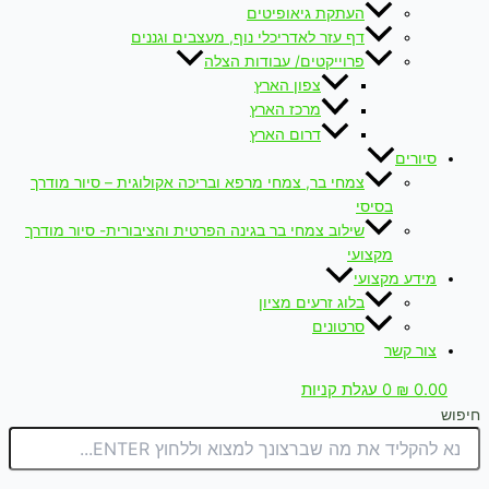
העתקת גיאופיטים
דף עזר לאדריכלי נוף, מעצבים וגננים
פרוייקטים/ עבודות הצלה
צפון הארץ
מרכז הארץ
דרום הארץ
סיורים
צמחי בר, צמחי מרפא ובריכה אקולוגית – סיור מודרך
בסיסי
שילוב צמחי בר בגינה הפרטית והציבורית- סיור מודרך
מקצועי
מידע מקצועי
בלוג זרעים מציון
סרטונים
צור קשר
0.00
₪
0
עגלת קניות
חיפוש