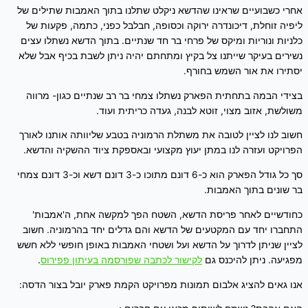
אחרי כשבועיים שראינו שהדשא ניקלט שתלנו בתוך האמבות שתילים של
ליפיה זוחלת, דיכונדרה ירוקה וכסופה, חבלבל כפני, כתמה, פקעות של
כלניות ונוריות ומיקס של פרחי בר חד שנתיים. בתוך הדשא נשתלו עצים
נשירים בעיקר שייתנו צל בקיץ ומתחתם יהיה ניתן לשבת בכיף אבל שלא
יסתירו את אור השמש בחורף.
בצידי הבמה בתחתית הפארק נשתלו צמחי בר רב שנתיים כגון- מרווה
משולשת, אזוב מצוי, זוטא לבנה, געדה כריתית ועוד.
חשוב לנו לציין לטובה את משתלת הרמוניה בטבע שליוותה אותנו לאורך
הפרויקט ועזרה לנו במתן יעוץ מקצועי ובאספקת ציוד ההשקיה והדשא.
סך כל גודל הפארק הוא כ-6 דונם מתוכו כ-3 דונם דשא וכ-3 דונם צמחי
בר שונים בתוך האמבות.
כחודשיים לאחר פריסת הדשא, השטח הפך למקשה אחת, ה'אמבות'
התחברו יחד עם המקטעים של הדשא והם גדלים יחד בהרמוניה. חשוב
לציין שניתן לדרוך על הדשא ועל ושטחי האמבות באופן חופשי ללא חשש
מפגיעה. ניתן להיכנס גם
לקישור לכתבה שפורסמה בעיתון פפירוס
.
אנו גאים להציג אלבום תמונות מפרויקט הקמת פארק יובל בצור הדסה: