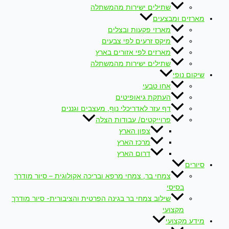
שתילים ישירות מהמשתלה
מארזים ומבצעים
מארזי פקעות ובצלים
מיקס זרעים לפי צבעים
מארזים לפי אזורים בארץ
שתילים ישירות מהמשתלה
שיקום נופי
אחו טבעי
העתקת גיאופיטים
דף עזר לאדריכלי נוף, מעצבים וגננים
פרוייקטים/ עבודות הצלה
צפון הארץ
מרכז הארץ
דרום הארץ
סיורים
צמחי בר, צמחי מרפא ובריכה אקולוגית – סיור מודרך
בסיסי
שילוב צמחי בר בגינה הפרטית והציבורית- סיור מודרך
מקצועי
מידע מקצועי