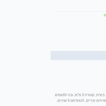
ת
צמחי הלענה לרוב קירחים וירוקים, לפעמים שעירים ומאפירים. פרחי הלענה הם צהובים, ערוכים בקרקפות שכל פרחיהן צינוריים. הקרקפת קטנה, ביצית, קוטרה 3 מ"מ, ובה לפעמים
רק פרח פורה אחד (מכאן שם המין). למען הדיוק שונה מספר הפרחים בקרקפת: בהיקפה 0–2 פרחים נקביים, לכותרתם 2–3 שיניים, במרכז 8–10 פרחים זכריים, לכותרתם 5 שיניים.