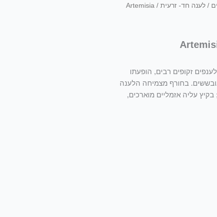
ם
/ לענה חד- זרעית / Artemisia
לענפים זקופים רבים, הופעתו
ם ופניהם מגובששים. בחורף מצמיחה הלענה
 לאונות סרגליות צרות, רוחבן 1–2 מ"מ; בקיץ עליה אזמליים מוארכים,