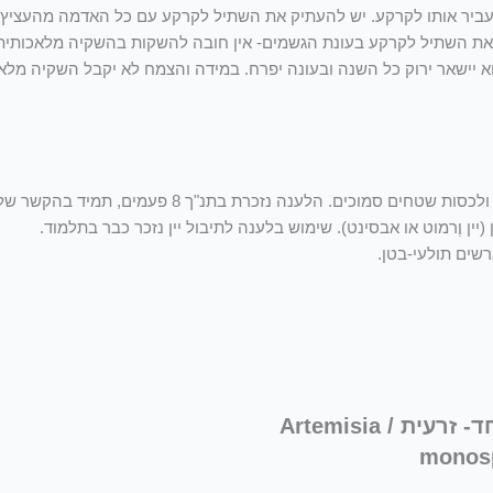
 ס"מ מעל פני האדמה, ניתן להעביר אותו לקרקע. יש להעתיק את השתיל לקרקע עם כל האדמה
 יישאר ירוק כל השנה ובעונה יפרח. במידה והצמח לא יקבל השקיה מלא
הלענה נשתלת בחולות נודדים בידי אדם לשם ייצובם, לבל ימשיכו לנדוד ו
(יין וֶרמוט או אבסינט). שימוש בלענה לתיבול יין נזכר כבר בתלמוד.
שים תולעי-בטן.
לענה חד- זרעית / Artemisia
monos