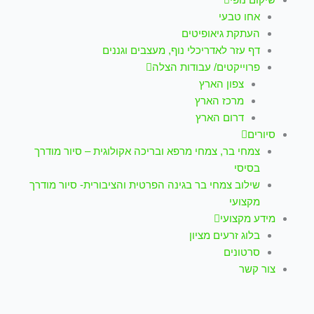
אחו טבעי
העתקת גיאופיטים
דף עזר לאדריכלי נוף, מעצבים וגננים
פרוייקטים/ עבודות הצלה
צפון הארץ
מרכז הארץ
דרום הארץ
סיורים
צמחי בר, צמחי מרפא ובריכה אקולוגית – סיור מודרך
בסיסי
שילוב צמחי בר בגינה הפרטית והציבורית- סיור מודרך
מקצועי
מידע מקצועי
בלוג זרעים מציון
סרטונים
צור קשר