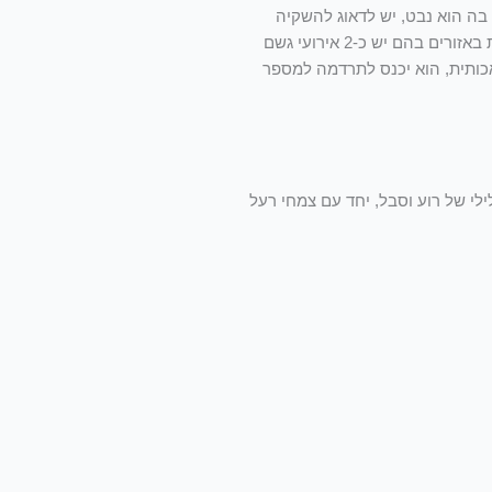
 מהעציץ בה הוא נבט, יש לדאוג להשקיה
פעמיים בשבוע לפחות. (שהאדמה סביבו תהיה לחה). במידה ומעבירים את השתיל לקרקע בעונת הגשמים- אין חובה להשקות בהשקיה מלאכותית באזורים בהם יש כ-2 אירועי גשם
כותית, הוא יכנס לתרדמה למספר
לכסות שטחים סמוכים. הלענה נזכרת בתנ"ך 8 פעמים, תמיד בהקשר שלילי של רוע וסבל, יחד עם צמחי רעל