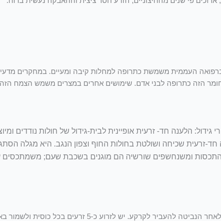
ארוכים פי שנים מהחיצוניים, הזרע חסר ציצית וההאבקה נעשית ברוח.
 ברפואה העממית משמשת כתרופה למחלות קיבה ומעיים. במחקרים מדעיי
חומר הזה כתרופה לבני אדם. שימושים אחרים במצרים משמש הצמח הזה ל
י גידול: הלענה חד- זרעית אופיינית לבית-גידול של חולות נודדים ומי
חד-זרעית שכיחה ושולטת בחולות החוף וצפון הנגב. היא מגלה הסתגל
ן להתכסות ומשנחשפים שורשיה הם מוגנים בשכבת שעם; משמתכסים ע
את הזרעים של הצמחים הרב שנתיים אנחנו ממליצים להנביט בכוסיות ולאחר הנביטה