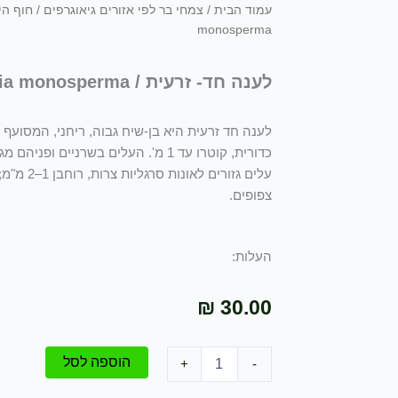
עמוד הבית
/
צמחי בר לפי אזורים גיאוגרפים
/
חוף הי
monosperma
לענה חד- זרעית / Artemisia monosperma
לענה חד זרעית היא בן-שיח גבוה, ריחני, המסועף 
כדורית, קוטרו עד 1 מ'. העלים בשרניי
עלים גזורים
צפופים.
העלות:
₪
30.00
כמות
הוספה לסל
+
-
של
לענה