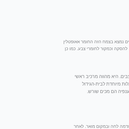
ם נמצא בצמח הזה החומר אאופטלין
הסקה וכמקור לחומרי צבע. כמו כן
וצבים. היא מהווה מרכיב ראשי
ות מיוחדת לבית-הגידול
נפיה הם מכים שורש.
 להעביר לקרקע. יש לזרוע כ-5 זרעים בכל כוסית ולשמור באדמה לחה ובמקום מואר. לאחר