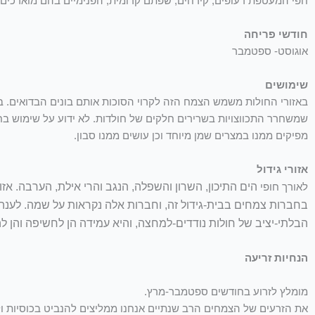
חפי המעטפת רעופים, קירחים, שפתם קרומית, הפנימיים בהם מוארכים, 
חודשי פריחה
אוגוסט- ספטמבר
שימושים
באזורי החולות משמש הצמח הזה לקרוי הסוכות אותם בונים הבדואים.
שמשחרר התכווצויות בשרירים חלקים של חולדות. לא ידוע על שימוש ב
מפיקים ממנו במצרים שמן מיוחד וכן עושים ממנו סבון.
אזורי גידול
לאורך חופי
הים התיכון, השרון והשפלה, הנגב והרי אילת, הערבה. אזור
בחברות צמחים בבית-גידול זה, וחברות אלה נקראות על שמה. לענה 
הבלתי-יציב של חולות נודדים-למחצה, והיא עמידה הן לחשיפה וה
הנחיות זריעה
מומלץ לזרוע בחודשים ספטמבר-מרץ.