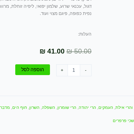
דגול, עכנאי שרוע, שלמון יפואי, ליפיה זוחלת, מרוו
נפית כפופה, פיגם מצוי ועוד.
העלות:
המחיר
המחיר
₪
41.00
₪
50.00
המקורי
הנוכחי
כמות
הוספה לסל
+
-
היה:
הוא:
של
מיקס
₪ 41.00.
₪ 50.00.
צמחי
מרפא
לדבורים/
Medicinal
והרי אילת
,
העמקים
,
הרי יהודה
,
הרי שומרון
,
השפלה
,
השרון
,
חוף הים
,
מדבר 
plant
mix
for
כי פרפרים
bees