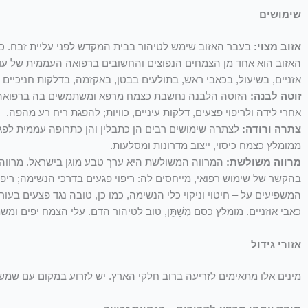
שימושים
אזוב מצוי:
בעבר האזוב שימש לטיהור בבית המקדש לפני עליית זבח. כיו
האזוב הוא אחד מן הצמחים הנפוצים והחשובים ברפואה העממית של עדו
אזניים, בשיעול, בכאבי ראש, בתולעים בבטן, באקזמה, בדלקות חניכיים ו
זוטה לבנה:
הזוטה הלבנה נחשבת כצמח מרפא ומשתמשים בה ברפואה העממ
אחרי לידה ולריפוי פצעים, דלקות עיניים, כוויות; להפגת ריח רע מהפה.
צתרה ורודה:
לצתרה שימושים רבים הן כתבלין והן כתרופה עממית לפגע
ממומלץ כצמח כיסוי, ייצוב מדרונות ומסלעות.
מרווה משולשת:
המרווה המשולשת היא ערך טבע מוגן בישראל‏. מרוו
בהקשר של שימוש רפואי, מייחסים לה: ריפוי פגעים בדרכי הנשימה; ריפו
המשפיעים על – חיטוי וניקוי כלי הנשימה, כמו כן, טובה נגד פצעים בעור 
כאבי אוזניים. מומלץ כסם מְשַׁתֵּן, טוב לטיהור הדם. עלי הצמח יפים ומ
אזורי גידול
מינים אלו מתאימים לזריעה ברוב חלקי הארץ. יש לזרוע במקום עם שמש