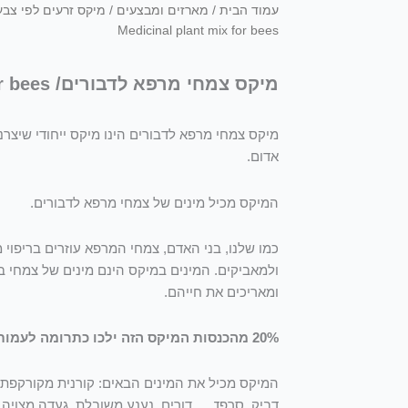
עמוד הבית
/
מארזים ומבצעים
/
מיקס זרעים לפי צבע
Medicinal plant mix for bees
מיקס צמחי מרפא לדבורים/ Medicinal plant mix for bees
מיקס צמחי מרפא לדבורים הינו מיקס ייחודי שיצרנ
אדום.
המיקס מכיל מינים של צמחי מרפא לדבורים.
כמו שלנו, בני האדם, צמחי המרפא עוזרים בריפוי 
ולמאביקים. המינים במיקס הינם מינים של צמחי ב
ומאריכים את חייהם.
20% מהכנסות המיקס הזה ילכו כתרומה לעמותת מגן דבורים אדום!
המיקס מכיל את המינים הבאים: קורנית מקורקפת, מ
דביק, סרפד הכדורים, נענע משובלת, געדה מצויה, סב