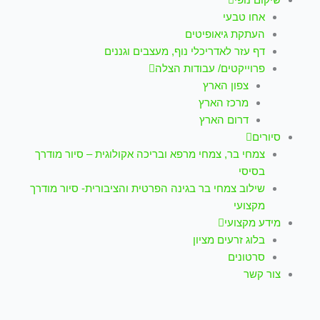
אחו טבעי
העתקת גיאופיטים
דף עזר לאדריכלי נוף, מעצבים וגננים
פרוייקטים/ עבודות הצלה
צפון הארץ
מרכז הארץ
דרום הארץ
סיורים
צמחי בר, צמחי מרפא ובריכה אקולוגית – סיור מודרך
בסיסי
שילוב צמחי בר בגינה הפרטית והציבורית- סיור מודרך
מקצועי
מידע מקצועי
בלוג זרעים מציון
סרטונים
צור קשר