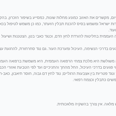
ם, מקשרים את האזוב כמונע מחלות שונות, כמסייע בשיפור הזכרון, בהקל
ת ישראל ומשמש בסיס להכנת תבלין הזעתר, כמו כן משמש לטיפול בכאבי
עוד.
ית בחליטות להורדת לחץ הדם, וכנגד כאבי בטן, הצטננות ושיעול חלק 
ים בדרכי הנשימה, העיכול ומערכת העור. גם נגד סחרחורת, להרגעת עצב
ה משולשת היא מלכת צמחי הרפואה העממית, היא משמשת ברפואה העממי
י פגעים בדרכי העיכול, החל מהחך והחניכיים ועד לפי הטבעת ואזורי הכב
ונגד פטריות בין אצבעות הרגליים; נגד לחץ דם גבוה, חוסר תיאבון, כאב-ר
שמשים כתבלין וכצמח רפואי.
 מלאה. אין צורך בהשקיה מלאכותית.