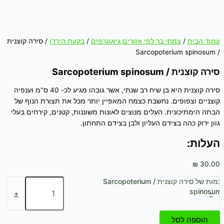
עמוד הבית
/
צמחי בר לפי אזורים גיאוגרפים
/
בקעת הירדן
/ סירה קוצנית
/ Sarcopoterium spinosum
סירה קוצנית / Sarcopoterium spinosum
סירה קוצנית היא בן שיח רב שנתי, אשר גובהו מגיע לכ- 40 ס"מ וענפיה
קוצניים וצפופים. נחשבת כצמח המאפיין יותר מכל את תצורת הנוף של
הבתה הימתיכונית. העלים מנוצים לאונות משוננות, קטנים, קירחים בעלי
גוון ירוק כהה בצידם העליון ולבן בצידם התחתון.
העלות:
₪
30.00
כמות של סירה קוצנית / Sarcopoterium
spinosum
+
-
הוספה לסל