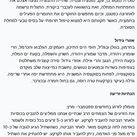
סוכרת (מסוג 2), עקב מוטציה גנטית. שתיית התמצית מנעה אצלם את
התפתחות המחלה, זאת בהשוואה לעכברי ביקורת. התגלית נרשמה
לאחרונה כפטנט, וכיום מחפשים החוקרים את החומרים הפעילים
בתמצית, כאשר תקוותם היא למצוא טיפול תרופתי על בסיס טבעי למחלת
הסוכרת.
אזורי גידול
בחרמון, בגולן ובגליל, חופי הים התיכון, העמקים, הגלבוע והכרמל, הרי
שומרון ויהודה, מדבר שמורון ויהודה, השרון והשפלה, בקעת ים המלח,
בקעת הירדן, הנגב והרי אילת. אזורי גידול: סירה קוצנית משתלטת
בצפיפות בשדות ובמטעים נטושים, נחשבת כמייצגת שלב מוקדם
בסוקצסיה, לפחות בסוקצסיה המשנית. היא מתחדשת יפה אחרי שריפה.
גדלה בעיקר בקרקעות טרה רוסה, גם בחול-חמרה ובכורכר.
הנחיות זריעה
מומלץ לזרוע בחודשים ספטמבר- מרץ.
את הזרעים של הצמחים הרב שנתיים אנחנו ממליצים להנביט בכוסיות
ולאחר הנביטה להעביר לקרקע. יש לזרוע כ-5 זרעים בכל כוסית ולשמור
באדמה לחה ובמקום מואר. לאחר הנביטה, כשהשתיל הגיע לגובה של כ-10
ס"מ מעל פני האדמה, ניתן להעביר אותו לקרקע. יש להעתיק את השתיל