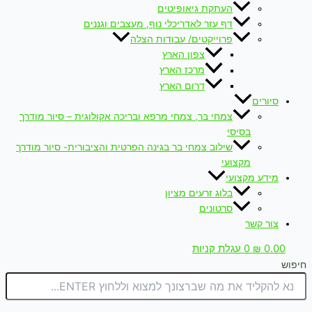
העתקת גיאופיטים
דף עזר לאדריכלי נוף, מעצבים וגננים
פרוייקטים/ עבודות הצלה
צפון הארץ
מרכז הארץ
דרום הארץ
סיורים
צמחי בר, צמחי מרפא ובריכה אקולוגית – סיור מודרך
בסיסי
שילוב צמחי בר בגינה הפרטית והציבורית- סיור מודרך
מקצועי
מידע מקצועי
בלוג זרעים מציון
סרטונים
צור קשר
0.00
₪
0
עגלת קניות
חיפוש