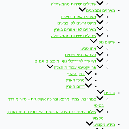
שתילים ישירות מהמשתלה
מארזים ומבצעים
מארזי פקעות ובצלים
מיקס זרעים לפי צבעים
מארזים לפי אזורים בארץ
שתילים ישירות מהמשתלה
שיקום נופי
אחו טבעי
העתקת גיאופיטים
דף עזר לאדריכלי נוף, מעצבים וגננים
פרוייקטים/ עבודות הצלה
צפון הארץ
מרכז הארץ
דרום הארץ
סיורים
צמחי בר, צמחי מרפא ובריכה אקולוגית – סיור מודרך
בסיסי
שילוב צמחי בר בגינה הפרטית והציבורית- סיור מודרך
מקצועי
מידע מקצועי