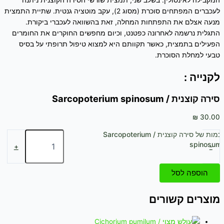
המקבילה לאינסולין. בשלב שני, תמצית שורשי הסירה הקוצנית ניתנה
לעכברים המפתחים סוכרת (מסוג 2), עקב מוטציה גנטית. שתיית התמצית
מנעה אצלם את התפתחות המחלה, זאת בהשוואה לעכברי ביקורת.
התגלית נרשמה לאחרונה כפטנט, וכיום מחפשים החוקרים את החומרים
הפעילים בתמצית, כאשר תקוותם היא למצוא טיפול תרופתי על בסיס
טבעי למחלת הסוכרת.
לקנייה :
סירה קוצנית / Sarcopoterium spinosum
₪
30.00
כמות של סירה קוצנית / Sarcopoterium
spinosum
+
-
הוספה לסל
מוצרים קשורים