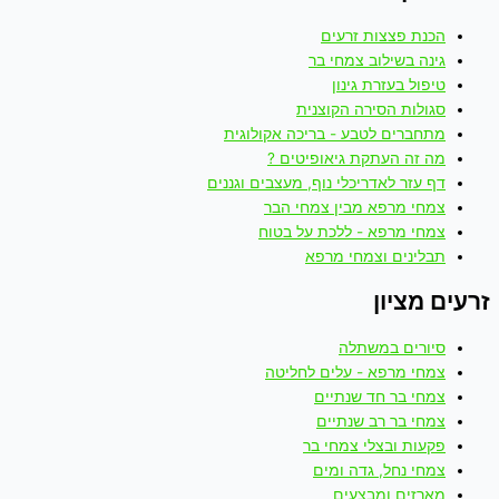
הכנת פצצות זרעים
גינה בשילוב צמחי בר
טיפול בעזרת גינון
סגולות הסירה הקוצנית
מתחברים לטבע - בריכה אקולוגית
מה זה העתקת גיאופיטים ?
דף עזר לאדריכלי נוף, מעצבים וגננים
צמחי מרפא מבין צמחי הבר
צמחי מרפא - ללכת על בטוח
תבלינים וצמחי מרפא
זרעים מציון
סיורים במשתלה
צמחי מרפא - עלים לחליטה
צמחי בר חד שנתיים
צמחי בר רב שנתיים
פקעות ובצלי צמחי בר
צמחי נחל, גדה ומים
מארזים ומבצעים