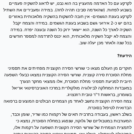
לקרקע עם כל האדמה מהעציץ בה הוא נבט, יש לדאוג להשקיה פעמיים
בשבוע לפחות. (שהאדמה סביבו תהיה לחה). במידה ומעבירים את השתיל
לקרקע בעונת הגשמים- אין חובה להשקות בהשקיה מלאכותית באזורים
בהם יש כ-2 אירועי גשם בשבוע בעונת הגשמים. במידה והצמח יקבל
השקיה לאורך כל השנה, הוא יישאר ירוק כל השנה ובעונה יפרח. במידה
והצמח לא יקבל השקיה מלאכותית, הוא יכנס לתרדמה למספר חודשים
בכל שנה ולאחר מכן יעלה שוב.
הידעת?
חוקרים מן העולם מצאו כי שורשי הסירה הקוצנית מפחיתים את תסמיני
מחלת הסוכרת סירה קוצנית. שורשי הסירה הקוצנית נמצאו כבעלי השפעה
חיובית למניעת תסמיני מחלת הסוכרת, אלו ממצאי מחקר הנערך
במעבדות המחלקה לביולוגיה מולקולרית במרכז האוניברסיטאי אריאל
בשומרון, בראשות ד"ר טובית רוזנצויג.
צמח הסירה הקוצנית נחשב לאחד מן הצמחים הבולטים המוצעים ברפואה
הבדואית לטיפול בסוכרת.
בשלב ראשון, בעבודה בתרבית תאים של רקמות כמו שריר, שומן וכבד,
המעורבות במטבוליזם של גלוקוז, שנפגע במחלת הסוכרת, נמצא כי
לתמצית הצמחית של שורשי הסירה הקוצנית השפעה על רקמות אלו,