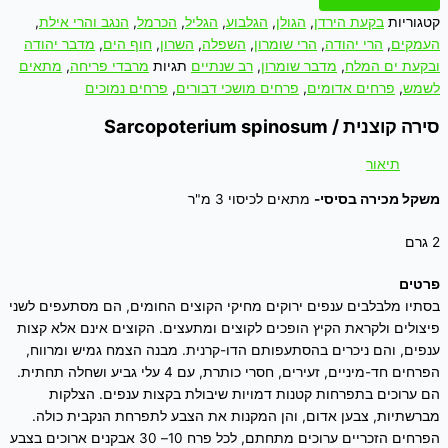
קטגוריות
בקעת הירדן
,
הגולן
,
הגלבוע
,
הגליל
,
הכרמל
,
הנגב והרי אילת
,
העמקים
,
הרי יהודה
,
הרי שומרון
,
השפלה
,
השרון
,
חוף הים
,
מדבר יהודה
ובקעת ים המלח
,
מדבר שומרון
,
רב שנתיים
תגיות
מרבדי פריחה
,
מתאים
לשמש
,
פרחים אדומים
,
פרחים מושכי דבורים
,
פרחים נמוכים
סירה קוצנית / Sarcopoterium spinosum
תיאור
משקל מכירה בסיסי-
מתאים לכיסוי 3 מ"ר
2 גרם
פרטים
בסתיו מלבלבים ענפים ירוקים מחיקי הקוצים החומים, הם מסתעפים לשני
פיצולים ולקראת הקיץ הופכים לקוצים ומתעצים. הקוצים אינם אלא קצות
ענפים, והם ניכרים בהסתעפותם הדו-קרנית. מבנה הצמח גמיש ומרווח,
הפרחים חד-מיניים, זעירים, חסרי כותרת, עם 4 עלי גביע ושחלה תחתית.
הם ערוכים בתפרחות קטנות דמויות שיבולת בקצות ענפים. הצלקות
מברשתיות, צבען אדום, והן המקנות את הצבע לתפרחת הנקבית כולה.
הפרחים הזכריים ערוכים מתחתם, לכל פרח 10– 30 אבקנים ארוכים בצבע