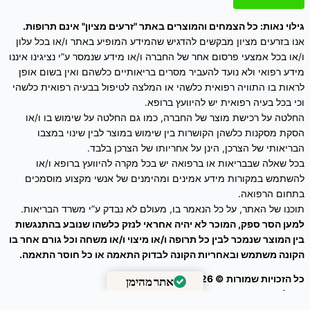
גילוי נאות: כל הצמחים והמוצרים באתר "זרעים מציון" אינם תרופות.
אנו בזרעים מציון מבקשים להדגיש שהמידע המופיע באתר ו/או בכל עלון
ו/או בכל אמצעי פרסום אחר של החברה ו/או מידע שנמסר ע”י נציגינו איננו
מידע רפואי ולא נועד להעביר מסרים בריאותיים כלשהם ואין בשום אופן
לראות בו התוויה רפואית כלשהי או המלצה לטיפול בבעיה רפואית כלשהי
וכי בכל בעיה רפואית יש להיוועץ ברופא.
החלטה על רכישת מוצר של החברה, כמו גם החלטה על שימוש בו ו/או
הסקת מסקנות כלשהן הקושרות בין שימוש במוצר לבין שינוי במצבו
הבריאותי של הצרכן, הינן על אחריותו של הצרכן בלבד.
בכל שאלה שבבריאות או ברפואה יש בכל מקרה להיוועץ ברופא ו/או
להשתמש במקורות מידע אמינים ומהימנים של אנשי מקצוע מוסמכים
בתחום הרפואה.
תוכנו של האתר, על כל הנאמר בו, מעולם לא נבדק ע”י משרד הבריאות.
למען הסר ספק, המוכר לא יהיה אחראי לנזק כלשהו שנובע בהתנגשות
בין המוצר שנמכר לבין כל תרופה ו/או מיצוי ו/או משחה וכל גורם אחר בו
הקונה משתמש ובאחריות הקונה לבדוק התאמה או כל חוסר התאמה.
כל הזכויות שמורות © 2026
זרעים מציון
אתר מהימן
ניהול אתר – עיצוב ושיווק דיגיטלי :
Webeing Digital
מאומת על ידי
Trustindex