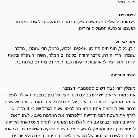
מרץ- מאי
שימושים
פעמונית ירושלים משמשת בעיקר כצמח נוי המקשט כל גינה בצורתו
כפעמון ובצבעיו הסגולים ורודים.
אזורי גידול
גולן, גליל, חוף הים התיכון, עמקים, גלבוע, כרמל, הרי שומרון, מדבר
שומרון, הרי יהודה, מדבר יהודה ובקעת ים המלח, השרון השפלה ובקעת
הירדן. אזורי גידול: אוהבות קרקעות כבדות אך נפוצות גם בגינות בר.
הנחיות זריעה
מומלץ לזרוע בחודשים ספטמבר- דצמבר.
את כמות הזרעים יש לערבב עם כוס וחצי חול בנין במצב לח או לחילופין-
אדמה מהמקום בו אתם זורעים, על-מנת לדלל את כמות הזרעים על שטח
נרחב. שקית זרעים אחת מתאימה לכיסוי שטח בגודל של כ- 3 מ"ר. יש
לגרף את השטח לפני הזריעה ("לפתוח" את האדמה מעט), לשפוך את
הזרעים המעורבבים עם החול הלח או האדמה ולתחח מעט לאחר הזריעה
לכיסוי עדין. ניתן ומומלץ להשקות את השטח השקיה ראשונית עדינה לאחר
התיחוח לשם כיסוי טוב של הזרעים. לאחר הנביטה, במידה ולא יורדים