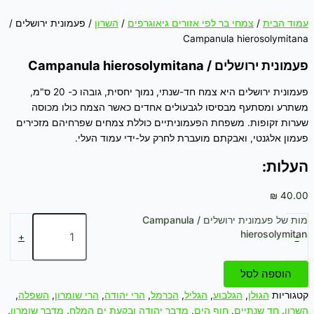
עמוד הבית
/
צמחי בר לפי אזורים גיאוגרפים
/
השרון
/ פעמונית ירושלים /
Campanula hierosolymitana
פעמונית ירושלים / Campanula hierosolymitana
פעמונית ירושלים היא צמח חד-שנתי, נמוך יחסית, גובהו כ- 20 ס"מ,
משתרע ומסתעף מבסיסו לגבעולים אחדים כאשר הצמח כולו מכוסה
שערות זקופות. משפחת הפעמוניתיים כוללת צמחים שפרחיהם מזכירים
פעמון אלגנטי, ואבקתם מועברת לחרק על-ידי עמוד העלי.
העלות:
₪
40.00
כמות של פעמונית ירושלים / Campanula
hierosolymitana
+
-
הוספה לסל
קטגוריות
הגולן
,
הגלבוע
,
הגליל
,
הכרמל
,
הרי יהודה
,
הרי שומרון
,
השפלה
,
השרון
,
חד שנתיים
,
חוף הים
,
מדבר יהודה ובקעת ים המלח
,
מדבר שומרון
,