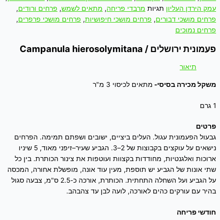
עמק הירדן העליון
תגיות
מרבדי פריחה
,
מתאים לשמש
,
פרחים ורודים
,
פרחים מושכי דבורים
,
פרחים מושכי חיפושיות
,
פרחים מושכי פרפרים
,
פרחים נמוכים
פעמונית ירושלים / Campanula hierosolymitana
תיאור
משקל מכירה בסיסי-
מתאים לכיסוי 3 מ"ר
1 גרם
פרטים
גבעול הפעמונית עגול. העלים ביציים, ישובים ושפתם תמימה. הפרחים
נישאים על עוקצים בקבוצות של 2–3. הגביע שעיר–זיפני מאוד, 5 שיניו
ארוכות ואלגנטיות, מחודדות בקצוות ועוטפות את צינור הכותרת. בין כל
שתי אונות של הגביע יש תוספת, מעין עוד אונה, מופשלת אחורה, המכסה
על הגביע ועל השחלה התחתית. הכותרת, אורכה כ-2.5 ס"מ, צבעה סגול
בהיר עם עורקים כהים לאורכה, לועה לבן עד צהבהב.
חודשי פריחה