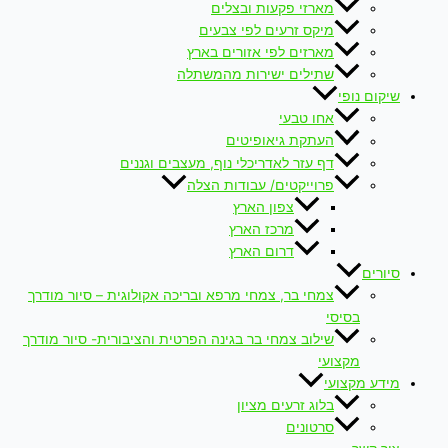
מארזי פקעות ובצלים
מיקס זרעים לפי צבעים
מארזים לפי אזורים בארץ
שתילים ישירות מהמשתלה
שיקום נופי
אחו טבעי
העתקת גיאופיטים
דף עזר לאדריכלי נוף, מעצבים וגננים
פרוייקטים/ עבודות הצלה
צפון הארץ
מרכז הארץ
דרום הארץ
סיורים
צמחי בר, צמחי מרפא ובריכה אקולוגית – סיור מודרך
בסיסי
שילוב צמחי בר בגינה הפרטית והציבורית- סיור מודרך
מקצועי
מידע מקצועי
בלוג זרעים מציון
סרטונים