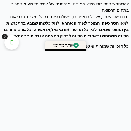
להשתמש במקורות מידע אמינים ומהימנים של אנשי מקצוע מוסמכים
בתחום הרפואה.
תוכנו של האתר, על כל הנאמר בו, מעולם לא נבדק ע”י משרד הבריאות.
למען הסר ספק, המוכר לא יהיה אחראי לנזק כלשהו שנובע בהתנגשות
בין המוצר שנמכר לבין כל תרופה ו/או מיצוי ו/או משחה וכל גורם אחר בו
הקונה משתמש ובאחריות הקונה לבדוק התאמה או כל חוסר התאמה.
0
כל הזכויות שמורות © 2026
זרעים מציון
אתר מהימן
ניהול אתר – עיצוב ושיווק דיגיטלי :
Webeing Digital
מאומת על ידי
Trustindex
פעמונית ירושלים / Campanula hierosolymitana
₪
40.00
-
+
Add to Cart