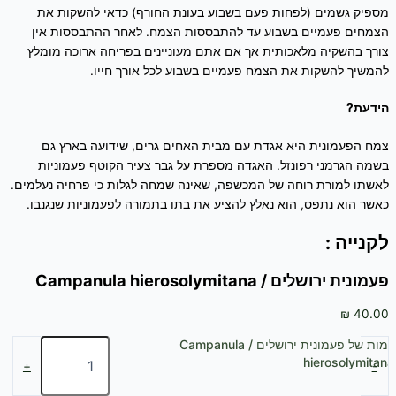
מספיק גשמים (לפחות פעם בשבוע בעונת החורף) כדאי להשקות את
הצמחים פעמיים בשבוע עד להתבססות הצמח. לאחר ההתבססות אין
צורך בהשקיה מלאכותית אך אם אתם מעוניינים בפריחה ארוכה מומלץ
להמשיך להשקות את הצמח פעמיים בשבוע לכל אורך חייו.
הידעת?
צמח הפעמונית היא אגדת עם מבית האחים גרים, שידועה בארץ גם
בשמה הגרמני רפונזל. האגדה מספרת על גבר צעיר הקוטף פעמוניות
לאשתו למורת רוחה של המכשפה, שאינה שמחה לגלות כי פרחיה נעלמים.
כאשר הוא נתפס, הוא נאלץ להציע את בתו בתמורה לפעמוניות שנגנבו.
לקנייה :
פעמונית ירושלים / Campanula hierosolymitana
₪
40.00
כמות של פעמונית ירושלים / Campanula
hierosolymitana
+
-