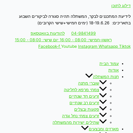
דילוג לתוכן
לידיעת המתכננים לבקר, המשתלה תהיה סגורה לביקורים השבוע
בתאריכים: 18-19.6.26 (ימים חמישי+שישי הקרובים)
04-9841499
להודעות בוואטסאפ
ראשון-חמישי: 08:00 - 16:00 יום שישי: 08:00 - 15:00
Facebook-f
Youtube
Instagram
Whatsapp
Tiktok
עמוד הבית
אודות
חנות המשתלה
שוברי מתנה
צמחי מרפא לחליטה
זרעים חד שנתיים
זרעים רב שנתיים
פקעות ובצלים
זרעים צמחי נחל וגדה
שתילים ישירות מהמשתלה
מארזים ומבצעים