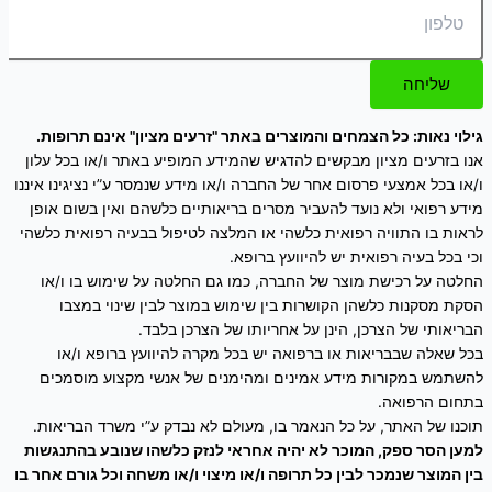
שליחה
גילוי נאות: כל הצמחים והמוצרים באתר "זרעים מציון" אינם תרופות.
אנו בזרעים מציון מבקשים להדגיש שהמידע המופיע באתר ו/או בכל עלון
ו/או בכל אמצעי פרסום אחר של החברה ו/או מידע שנמסר ע”י נציגינו איננו
מידע רפואי ולא נועד להעביר מסרים בריאותיים כלשהם ואין בשום אופן
לראות בו התוויה רפואית כלשהי או המלצה לטיפול בבעיה רפואית כלשהי
וכי בכל בעיה רפואית יש להיוועץ ברופא.
החלטה על רכישת מוצר של החברה, כמו גם החלטה על שימוש בו ו/או
הסקת מסקנות כלשהן הקושרות בין שימוש במוצר לבין שינוי במצבו
הבריאותי של הצרכן, הינן על אחריותו של הצרכן בלבד.
בכל שאלה שבבריאות או ברפואה יש בכל מקרה להיוועץ ברופא ו/או
להשתמש במקורות מידע אמינים ומהימנים של אנשי מקצוע מוסמכים
בתחום הרפואה.
תוכנו של האתר, על כל הנאמר בו, מעולם לא נבדק ע”י משרד הבריאות.
למען הסר ספק, המוכר לא יהיה אחראי לנזק כלשהו שנובע בהתנגשות
בין המוצר שנמכר לבין כל תרופה ו/או מיצוי ו/או משחה וכל גורם אחר בו