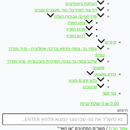
העתקת גיאופיטים
דף עזר לאדריכלי נוף, מעצבים וגננים
פרוייקטים/ עבודות הצלה
צפון הארץ
מרכז הארץ
דרום הארץ
סיורים
צמחי בר, צמחי מרפא ובריכה אקולוגית – סיור מודרך
בסיסי
שילוב צמחי בר בגינה הפרטית והציבורית- סיור מודרך
מקצועי
מידע מקצועי
בלוג זרעים מציון
סרטונים
צור קשר
0.00
₪
0
עגלת קניות
חיפוש
עמוד הבית
/ מוצרים המתויגים “שן הארי”