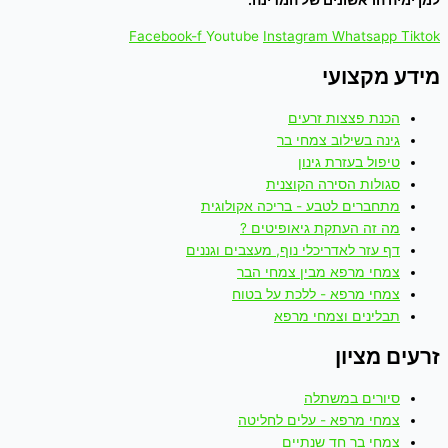
למן ימיה הראשונים של המדינה.
Facebook-f
Youtube
Instagram
Whatsapp
Tiktok
מידע מקצועי
הכנת פצצות זרעים
גינה בשילוב צמחי בר
טיפול בעזרת גינון
סגולות הסירה הקוצנית
מתחברים לטבע - בריכה אקולוגית
מה זה העתקת גיאופיטים ?
דף עזר לאדריכלי נוף, מעצבים וגננים
צמחי מרפא מבין צמחי הבר
צמחי מרפא - ללכת על בטוח
תבלינים וצמחי מרפא
זרעים מציון
סיורים במשתלה
צמחי מרפא - עלים לחליטה
צמחי בר חד שנתיים