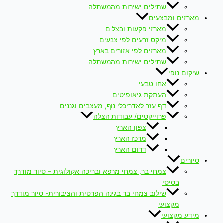
שתילים ישירות מהמשתלה
מארזים ומבצעים
מארזי פקעות ובצלים
מיקס זרעים לפי צבעים
מארזים לפי אזורים בארץ
שתילים ישירות מהמשתלה
שיקום נופי
אחו טבעי
העתקת גיאופיטים
דף עזר לאדריכלי נוף, מעצבים וגננים
פרוייקטים/ עבודות הצלה
צפון הארץ
מרכז הארץ
דרום הארץ
סיורים
צמחי בר, צמחי מרפא ובריכה אקולוגית – סיור מודרך
בסיסי
שילוב צמחי בר בגינה הפרטית והציבורית- סיור מודרך
מקצועי
מידע מקצועי