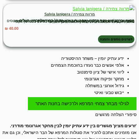
מרווה צמירה / Salvia lanigera
מרווה צמירה היא צמח מדברי, שובה עין בצבע הסגול-כהה של פרחיו. העלים מקומטים, בולטים בין העורקים והם גזורים–מנוצים לאונות סרגליות. הגבעולים מכוסים בשערות לבנות ארוכות, אולי זה מסייע לו בדרך כלשהי לנהל משק-מים יעיל בתנאי מדבר. הגביע מכוסה בשערות לבנות ארוכות. הכותרת (אורכה 25-15 מ"מ) דקה ואלגנטית, צינור הכותרת בולט בחלקו הגדול מתוך הגביע.
₪
40.00
לפרטים נוספים והזמנה
ידע עתיק יומין – משחר ההיסטוריה
אלפי אנשים כבר נעזרו בחוכמת הצמחים
ליווי אישי של ציון סימנטוב
מחקר ופיקוח אגרונומי
גידול אורגני במשתלה
ייבוש טבעי ואיטי
לגילוי מבחר צמחי המרפא ולרכישה בחנות האתר
סיפורי הצלחה מרגשים
'זרעים מציון' מגשרים בין ידע עתיק יומין לבין מחקר אגרונומי מודרני.
אנו מזמינים אתכם להכיר את סגולות המרפא של הבר הישראלי, וכן גם את