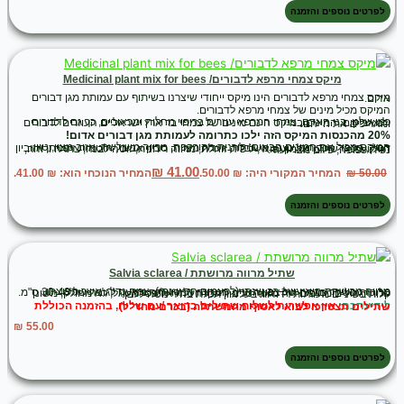
לפרטים נוספים והזמנה
מיקס צמחי מרפא לדבורים/ Medicinal plant mix for bees
מיקס צמחי מרפא לדבורים הינו מיקס ייחודי שיצרנו בשיתוף עם עמותת מגן דבורים אדום.
המיקס מכיל מינים של צמחי מרפא לדבורים.
כמו שלנו, בני האדם, צמחי המרפא עוזרים בריפוי מחלות ומכאובים, כך גם לדבורים ולמאביקים. המינים במיקס הינם מינים של צמחי בר ארץ ישראליים העוזרים לדבורים ומאריכים את חייהם.
20% מהכנסות המיקס הזה ילכו כתרומה לעמותת מגן דבורים אדום!
המיקס מכיל את המינים הבאים: קורנית מקורקפת, מרווה משולשת, אזוב מצוי, טיון דביק, סרפד הכדורים, נענע משובלת, געדה מצויה, סביון אביבי, חוטמית זיפנית, אזוביון דגול, עכנאי שרוע, שלמון יפואי, ליפיה זוחלת, מרווה ריחנית, זוטה לבנה, צתרה ורודה, נפית כפופה, פיגם מצוי ועוד.
₪
41.00
50.00
₪
המחיר המקורי היה: ₪ 50.00.
המחיר הנוכחי הוא: ₪ 41.00.
לפרטים נוספים והזמנה
שתיל מרווה מרושתת / Salvia sclarea
מרווה מרושתת היא עשב רב שנתי (לפעמים חד שנתי), צמח נדיר, אשר תפוצתו מרוכזת בעיקר בבתה של צפון הארץ. המרווה המרושתת מגיעה לגובה של 30-40 ס"מ. עליו הגדולים מדיפים ריח מאוד נעים ורענן. העלה אליפסי מעוגל, לא מחולק, משונן קלות בשיניים מעוגלות רדודות בעל גוון תכלת בהיר נוטה ללבן.
לידיעתכם:
אין אפשרות לשלוח שתילים בדואר /עם שליח, בהזמנה הכוללת שתילים תצטרכו לבוא לאסוף מהמשתלה (בכרם מהר"ל)
₪
55.00
לפרטים נוספים והזמנה