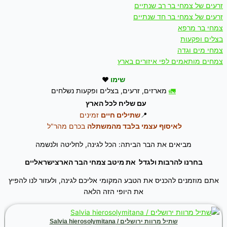
זרעים של צמחי בר רב שנתיים
זרעים של צמחי בר חד שנתיים
צמחי בר מרפא
בצלים ופקעות
צמחי מים וגדה
צמחים מותאמים לפי איזורים בארץ
שימו
❤
🚛
מארזים, זרעים, בצלים ופקעות נשלחים
עם שליח לכל הארץ
📍
שתילים חיים
זמינים
לאיסוף עצמי בלבד מהמשתלה
בכרם מהר"ל
מביאים את הבר הביתה: הכל לגינה, לחליטה ולנשמה
בחרנו להרבות ולגדל את מיטב צמחי הבר הארצישראליים
אתם מוזמנים להכניס את הטבע המקומי אליכם לגינה, ולעזור לנו להפיץ
את היופי הזה הלאה
שתיל מרוות ירושלים / Salvia hierosolymitana