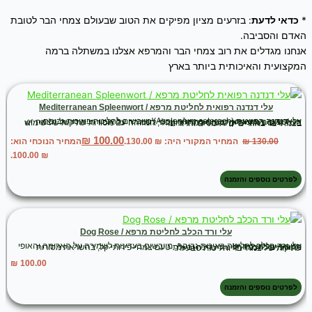
*
כדאי לדעת
: בזרעים מציון מפיקים את הטוב שבעולם צמחי הבר לטובת
האדם והסביבה.
אנחנו מגדלים את רוב צמחי הבר והמרפא אצלנו במשתלה ברמה
המקצועית והאיכותית ביותר בארץ
עלי דנדנה רפואית לחליטת מרפא / Mediterranean Spleenwort
עלי
דנדנה רפואית
(Asplenium ceterach) מיובשים לחליטה באיכות גבוהה, הנאספים בעדינות ומיובשים בתהליך טבעי לשמירה על אופיו הייחודי של הצמח 🌿 בעלי טעם צמחי עדין, מעט אדמתי ומינרלי, המזוהה עם מסורות עתיקות של שימוש בצמחי בר באזורים ים־תיכוניים והרריים.
₪
100.00
130.00
₪
המחיר המקורי היה: ₪ 130.00.
המחיר הנוכחי הוא:
₪ 100.00.
לפרטים נוספים והזמנה
עלי ורד הכלב לחליטת מרפא / Dog Rose
עלי ורד הכלב לחליטה באיכות גבוהה, מיובשים בעדינות לשמירה על הארומה והאופי הטבעי של הצמח 🌿
מתאימים להכנת חליטה עדינה ובעלת טעם צמחי-פירותי קל, בהשראת מסורות עתיקות של צמחי בר וחליטות טבעיות.
₪
100.00
לפרטים נוספים והזמנה