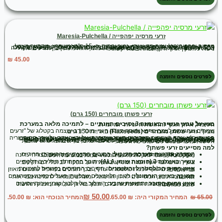
זרעי מרסיה יפהפייה / Maresia-Pulchella
מרסיה יפהפיה היא צמח חד-שנתי, נמוך יחסית, כ- 15 ס"מ, משתרע, מסתעף מעט. מרסיה יפהפיה שולטת בפריחה בחורף ובאביב, היא בין מקדימי-הפריחה בחורף בכל החד-שנתיים. לעלה הכותרת ציפורן צהבהבה וטרף ורוד–לילכי עם רשת עורקים כהים. צבע הרקע משתנה בין לבן לסגול בפרטים שונים. מרכז הפרח צהוב, כצבע ציפורן עלה הכותרת. הפרי סרגלי דק, עוביו 1 מ"מ ואורכו 30 מ"מ, והוא משונץ בין הזרעים. הפרי נישא על עוקץ ארוך ודק, ונפתח בשתי קשוות.
₪
45.00
לפרטים נוספים והזמנה
זרעי פשתן מובחרים (150 גרם)
מזון-על טבעי ועשיר באומגה 3 וסיבים תזונתיים – לתמיכה מלאה במערכת העיכול, איזון הגוף והרגשת חיוניות יומיומית.
שמחים שהגעתם לצמח מרפא ותוסף תזונה חיוני, מוכר ורב-עוצמה בקטלוג של "זרעים מציון":
זרעי פשתן מובחרים (Flaxseeds)
באריזת 150 גרם.
הפשתן הוא אחד הצמחים העתיקים ביותר שתורבתו על ידי האדם, ולאורך ההיסטוריה הוא זכה להערכה עצומה בזכות תכונותיו המזינות והמרפאות. זרעי הפשתן הקטנים והחומים נחשבים לפצצת אנרגיה ובריאות: הם מהמקורות העשירים ביותר בטבע מהצומח לחומצת השומן האלפא-לינולנית (ALA) ממשפחת האומגה 3, וגדושים בסיבים תזונתיים מסיסים ובלתי מסיסים וברכיבים נוגדי חמצון ייחודיים הנקראים ליגנאנים (Lignans). השקית שלנו מכילה זרעים שלמים, נקיים ובאיכות פרימיום, השומרים על טריותם המלאה – מושלמים לשילוב יומיומי בריא בתפריט או להכנת חליטות ומיצויים מרגיעים למערכת העיכול.
למה מסייעים זרעי פשתן?
הסדרה והרגעת מערכת העיכול:
הסיבים התזונתיים והחומרים הריריים (Mucilage) שבזרעים סופחים מים במעיים, מרככים ומסייעים בצורה עדינה ואפקטיבית ביותר להקלה על עצירות ואי-נוחות במערכת העיכול.
עשיר באומגה 3 (חומצת שומן ALA):
תומך בהפחתת תהליכים דלקתיים בגוף, תורם לבריאות המוח ומסייע בשמירה על תפקוד לב וכלי דם תקינים.
איזון רמות הכולסטרול והשומנים:
הסיבים המסיסים נקשרים לחומצות מרה ומסייעים לגוף לפנות כולסטרול עודף, ובכך תומכים בפרופיל שומנים מאוזן ובריא בדם.
תמיכה באיזון הורמונלי:
רכיבי הליגנאנים שבפשתן פועלים כפיטואסטרוגנים עדינים מהטבע, המסייעים לאיזון הורמונלי ומומלצים מאוד לתמיכה בבריאות האישה.
איזון רמות הסוכר ותחושת שובע:
השילוב של חלבון, שומן איכותי וסיבים מאט את קצב ספיגת הפחמימות בדם, תומך באיזון הגלוקוז ומעניק תחושת שובע ממושכת.
₪
50.00
65.00
₪
המחיר המקורי היה: ₪ 65.00.
המחיר הנוכחי הוא: ₪ 50.00.
לפרטים נוספים והזמנה