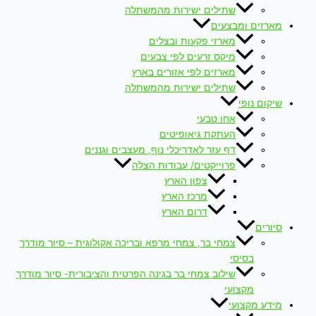
שתילים ישירות מהמשתלה
מארזים ומבצעים
מארזי פקעות ובצלים
מיקס זרעים לפי צבעים
מארזים לפי אזורים בארץ
שתילים ישירות מהמשתלה
שיקום נופי
אחו טבעי
העתקת גיאופיטים
דף עזר לאדריכלי נוף, מעצבים וגננים
פרוייקטים/ עבודות הצלה
צפון הארץ
מרכז הארץ
דרום הארץ
סיורים
צמחי בר, צמחי מרפא ובריכה אקולוגית – סיור מודרך
בסיסי
שילוב צמחי בר בגינה הפרטית והציבורית- סיור מודרך
מקצועי
מידע מקצועי