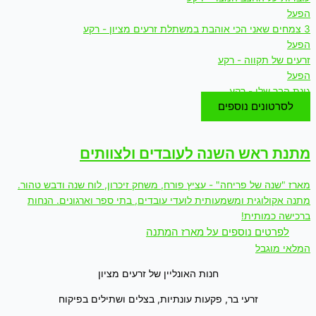
הפעל
3 צמחים שאני הכי אוהבת במשתלת זרעים מציון - רקע
הפעל
זרעים של תקווה - רקע
הפעל
גינת הבר שלי - רקע
לסרטונים נוספים
מתנת ראש השנה לעובדים ולצוותים
מארז "שנה של פריחה" - עציץ פורח, משחק זיכרון, לוח שנה ודבש טהור.
מתנה אקולוגית ומשמעותית לועדי עובדים, בתי ספר וארגונים. הנחות
ברכישה כמותית!
לפרטים נוספים על מארז המתנה
המלאי מוגבל
חנות האונליין של זרעים מציון
זרעי בר, פקעות עונתיות, בצלים ושתילים בפיקוח