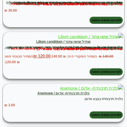
צמח עשבוני רב-שנתי ומרשים ביופיו, המעטר את החורש הארצישראלי בשושנת עלים גדולה ובעמודי פריחה גבוהים בגווני ורוד-ארגמן. מרוות ירושלים היא לא רק פנינה אסתטית לגינת הבר ולפרפרים, אלא גם נכס קולינרי – במסורת המקומית, עליה הגדולים והרכים נאספים ומשמשים להכנת "ממולאים" משובחים. ברפואה העממית, חליטת עלי המרווה ידועה כמרגיעה את מערכת העיכול ומסייעת בהפחתת גזים.
לידיעתכם:
אין אפשרות לשלוח שתילים בדואר /עם שליח, בהזמנה הכוללת שתילים תצטרכו לבוא לאסוף מהמשתלה (בכרם מהר"ל)
₪
30.00
לפרטים נוספים והזמנה
שתיל שושן צחור / Lilium candidum
מלך פרחי הבר של ארץ ישראל וסמל קדום של טוהר והוד. השושן הצחור הוא גיאופיט (צמח בצל) נדיר ומוגן, המצמיח באביב עמוד פריחה תמיר ומרשים הנושא פרחי ענק בצורת חצוצרה, לבנים כשלג ובעלי אבקנים צהובים-זהובים. מעבר ליופיו עוצר הנשימה, הוא מפיץ ניחוח מתוק ומשכר שאין שני לו.
תוספת מלכותית ויוקרתית לכל גינה או עציץ גדול..
לידיעתכם:
אין אפשרות לשלוח שתילים בדואר /עם שליח, בהזמנה הכוללת שתילים תצטרכו לבוא לאסוף מהמשתלה (בכרם מהר"ל)
₪
120.00
140.00
₪
המחיר המקורי היה: ₪ 140.00.
המחיר הנוכחי הוא:
₪ 120.00.
לפרטים נוספים והזמנה
כלנית תרבותית- אדום / Anemone
כלנית תרבותית בצבע אדום.
₪
3.00
לפרטים נוספים והזמנה