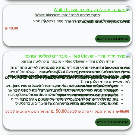
מיקס פריחה לבנה / White blossom mix
מיקס זרעים המכיל 4 מינים של צמחי בר שפריחתם בצבע לבן טהור.
המיקס מכיל את המינים הבאים:
שפרירה קשקשנית, קחוון מצוי, חבלבל השדה, מרווה רייחנית.
₪
40.00
לפרטים נוספים והזמנה
פרחי תלתן ורוד – Red Clover – מובחרים לחליטה ומרפא
מגע רך של טעם עדין, יופי פראי וסגולות מרפא עוצמתיות לאיזון, התחדשות וטיהור טבעי של הגוף.
שמחים שהגעתם לצמח מרפא עדין, מרתק ובעל חשיבות עצומה בקטלוג של "זרעים מציון":
פרחי תלתן ורוד מובחרים (Red Clover) לחליטה
.
התלתן הוורוד (או תלתן ארגמני) מוכר לרבים מאיתנו ממרבדי הפריחה המשגעים של הטבע, אך ברפואת הצמחים המסורתית והמודרנית הוא נחשב לתחנת כוח בריאותית, במיוחד עבור נשים. הפרחים היפהפיים גדושים באיזופלבונים (Isoflavones) – פיטואסטרוגנים טבעיים מהצומח המסייעים באיזון עדין וטבעי של מערכת ההורמונלית. בנוסף, הוא עשיר במינרלים חיוניים כמו סידן, מגנזיום, אשלגן וויטמין C. תהליך הלקוט והייבוש הקפדני שלנו שומר על שלמות הפרחים והרכיבים הפעילים שבהם, ומעניק לכם חליטה בעלת טעם מתקתק-עשבוני קליל וסגולות ניקוי ואיזון מופלאות.
למה מסייעים פרחי תלתן ורוד?
איזון הורמונלי ותמיכה בבריאות האישה:
הצמח המוביל ברפואת הצמחים להקלה על תסמיני גיל המעבר (כמו גלי חום, הזעות לילה ושינויי מצב רוח) ותמיכה באיזון המחזור החודשי.
טיהור דם וניקוי מערכת הלימפה (אלטרטיבי):
פועל כמטהר דם טבעי ועוצמתי, המסייע לגוף לפנות פסולת ורעלנים, ותומך בזרימה לימפטית בריאה ותקינה.
שיקום והרגעת בעיות עור כרוניות:
בשל יכולת טיהור הרעלים שלו, חליטת תלתן ורוד ידועה כמשפרת ומקילה באופן משמעותי על מחלות עור דלקתיות כמו אקזמה, פסוריאזיס ופריחות טורדניות.
שמירה על בריאות הלב וכלי הדם:
הפיטואסטרוגנים שבפרחים תומכים בגמישות כלי הדם ומסייעים בשמירה על פרופיל שומנים מאוזן בדם.
הרגעת מערכת הנשימה:
מסייע בריכוך והרגעת שיעול יבש, ברונכיטיס וגירויים בדרכי הנשימה הודות לתכונותיו הנוגדות עווית.
₪
50.00
65.00
₪
המחיר המקורי היה: ₪ 65.00.
המחיר הנוכחי הוא: ₪ 50.00.
לפרטים נוספים והזמנה