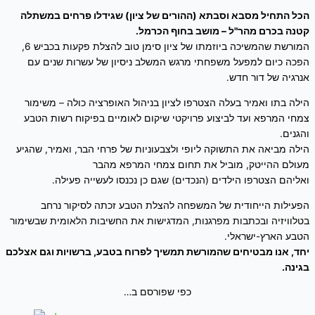
הכל התחיל מסבא וסבתא (ההורים של ציון) שגידלו פרחים במשתלה
קטנה בכרם מהר"ל – מושב בחוף הכרמל.
המורשת שהמשיכה ביוזמתו של ציון סימן טוב להצלת פקעות בכביש 6,
הפכה כיום למפעל משפחתי מרגש המשלב ניסיון של עשרות שנים עם
אנרגיה של דור חדש.
הילה בתו ואמיר בעלה הצטרפו לציון בניהול האופרציה כולה – משימור
צמחי המרפא ועד לביצוע פרויקטי שיקום לאומיים בפיקוח רשות הטבע
והגנים.
הילה מביאה את התשוקה ליופי ולצבעוניות של פרחי הבר, ואמיר, שהגיע
מעולם ההייטק, מוביל את תחום צמחי המרפא מהבר
ואליהם הצטרפו הילדים (הנכדים) שגם כן נכנסו לעשייה פעילה.
הפעילות הייחודית של המשפחה להצלת הטבע זכתה לסיקור נרחב
בטלוויזיה ובכתבות מפרגנות, המדגישות את החשיבות הלאומית שבשימור
הטבע הארץ-ישראלי.
יחד, אנו מבטיחים שהמורשת תמשיך לפרוח בטבע, ברשויות וגם אצלכם
בגינה.
כפי שפורסם ב…