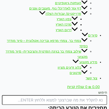
העתקת גיאופיטים
דף עזר לאדריכלי נוף, מעצבים וגננים
פרוייקטים/ עבודות הצלה
צפון הארץ
מרכז הארץ
דרום הארץ
סיורים
צמחי בר, צמחי מרפא ובריכה אקולוגית – סיור מודרך
בסיסי
שילוב צמחי בר בגינה הפרטית והציבורית- סיור מודרך
מקצועי
מידע מקצועי
בלוג זרעים מציון
סרטונים
צור קשר
0.00
₪
0
עגלת קניות
חיפוש
מחזירים את הטבע הביתה: