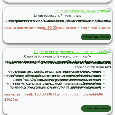
פשתה שעירה / Linum-pubescens
פשתה שעירה היא עשב/צמח חד-שנתי, בעל פריחה יפהפייה, מופיע במרבדים נרחבים וצפופים. לצמח גבעול זקוף, צבעו לבן, המגיע לגובה של כ- 20 ס"מ ללא הסתעפויות. העלה מוארך, נושא שערות בלוטיות. צבע הפרח ורוד חזק ובוהק במרכזו בוהק יותר.
₪
50.00
60.00
₪
המחיר המקורי היה: ₪ 60.00.
המחיר הנוכחי הוא: ₪ 50.00.
לפרטים נוספים והזמנה
ילקוט הרועים מיובש – Capsella bursa-pastoris
ילקוט הרועים (Shepherd's Purse) איכותי ומובחר מבית "זרעים מציון", שנאסף, נחתך ויובש בקפידה כדי להבטיח את שימור הרכיבים הפעילים והאיכויות הייחודיות של הצמח. ילקוט הרועים הוא צמח בר חד-שנתי ממשפחת המצליבים, המוכר מזה מאות שנים ברפואת הצמחים האירופית והמסורתית כצמח מפתח בעל יכולות כיווץ ואיזון פנימי עוצמתיות. החלקים המיובשים של הצמח מושלמים להכנת חליטות תה, תמציות (טינקטורות) או קומפרסים לשימוש חיצוני.
למה מסייע ילקוט הרועים?
תמיכה במערכת הדם:
הצמח מוכר ומבוקש מאוד ברפואת הצמחים המסורתית בזכות תכונותיו המכווצות, המסייעות לתפקוד תקין ומאוזן של כלי הדם ומערכת ההזרמה בגוף.
תמיכה הורמונלית ומערכת הרבייה הנשית:
ילקוט הרועים נחשב לצמח מפתח בקליניקות של רפואת צמחים מודרנית בכל הקשור לאיזון המערכת ההורמונלית הנשית, והוא מסייע במיוחד בוויסות והקלה על זרימת וסת מוגברת או דימומים לא סדירים.
תמיכה במערכת השתן:
הרכיבים הטבעיים בצמח מעניקים לו תכונות מחטאות ומשתנות עדינות, המסייעות בניקוי, שמירה על היגיינה ותמיכה בפעילותה התקינה של מערכת השתן והכליות.
הקלה וטיפול בכאבי בטן:
החליטה מסייעת בריכוך ובהרגעת התכווצויות של שרירים חלקים, ומעניקה הקלה טבעית במצבים של כאבי בטן ואי-נוחות במערכת העיכול.
חיזוק המערכת החיסונית:
הצמח עשיר בנוגדי חמצון טבעיים המסייעים להגנה על תאי הגוף מפני רדיקלים חופשיים, ותומכים בחיזוק ובחיוניות של מערכת ההגנה הטבעית.
₪
100.00
130.00
₪
המחיר המקורי היה: ₪ 130.00.
המחיר הנוכחי הוא:
₪ 100.00.
לפרטים נוספים והזמנה