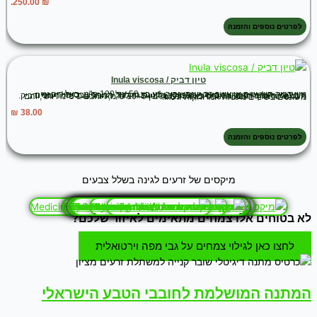
₪ 250.00.
לפרטים נוספים והזמנה
טיון דביק / Inula viscosa
טיון דביק הוא שיח או עשב רב-שנתי גבוה, נע בין 50 עד 120 ס"מ. בעל ריח עז ודמיננטי. הצמח מסתעף בעיקר מבסיסו, ולכן גובהו גדול מרוחבו. בסיסי הענפים מעוצים. העלים רכים, מכוסים בצפיפות בבלוטות גדולות, המפרישות נוזל ריחני ודביק. העלים שלאורך הגבעול אזמליים, אורכם נע בין 5–10 ס"מ, רוחבם 1 ס"מ ויותר, והם משוננים בשיניים מעטות המרוחקות זו מזו.
₪
38.00
לפרטים נוספים והזמנה
מיקסים של זרעים לגינה בשלל צבעים
לא בטוחים אלו צמחים מתאימים
לאיזור שלכם?
לחצו כאן לגילוי צמחים על גבי מפה וירטואלית
המתנה המושלמת לחובבי הטבע הישראלי