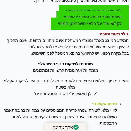
הליווי האישי והמקצועי של ציון סימנטוב לכל אורך הדרך.
לעדויות וסיפורי הצלחה נוספים
יצירת קשר לייעוץ והכוונה אישית
לקרוא עוד על פלאי השרביטן המצוי
גילוי נאות וחובה:
המידע המוצג באתר ומוצרי המשתלה אינם מהווים תרופה, אינם תחליף
לייעוץ רפואי מקצועי ואינם מיועדים לרפא או למנוע מחלות.
בכל מקרה רפואי יש להיוועץ ברופא המטפל לפני השימוש.
שותפים לשיקום הנוף הישראלי:
מומחיות אגרונומית לרשויות ומתכננים
זרעים מציון – מלווים פרויקטים לאומיים משלב התכנון ועד לשיקום אקולוגי
מלא בשטח
"קבלן מאושר ע"י רשות הטבע והגנים"
תכנון אקולוגי:
ליווי מלא ליצירת שטחי פריחה המבוססים על צמחיית בר בהתאמה
מושלמת למיקום – גינות שאינן דורשות השקיה או טיפול לאחר
התבססותן.
אתר מהימן