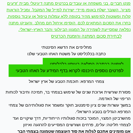
פנקו חברים, בני משפחה או עובדים בכרטיס מתנה דיגיטלי מבית 'זרעים
מציון'. השובר ישלח באופן מיידי ישירות למייל של המקבל, ומכיל הוראות
קלות ופשוטות למימוש מהיר בקופה ללא עמלות טיפול או עיבוד נוספות.
בחרו את הסכום המתאים לכם, הוסיפו איחול חם מהלב, והעניקו מתנה
נפלאה שמסייעת לשמירה על המגוון הביולוגי והבר הארץ-ישראלי.
לבחירת סכום המתנה והזמנת הכרטיס
מחליפים את הדשא הסינטתי
כתבה בכלכליסט על משטח האחו הטבעי שלנו
לצפייה בכתבה המלאה בעיתון כלכליסט
לפרטים נוספים היכנסו לקרוא בדף המידע על האחו הטבעי
צמחי המרפא: חוכמת הטבע של ארץ ישראל
מסורת שורשית ארוכת שנים של שימוש בצמחי בר, תמיכה וחיבור לכוחות
הריפוי של האדמה.
במשך עשרות שנים ציון סימנטוב חוקר ומשמר את סגולותיהם של צמחי
המרפא הגדלים בטבע הישראלי.
מהשרביטן המצוי, המוכר בזכות סגולותיו הייחודיות, דרך שיקויים ועד
לצמחי חליטה: עלים, פרחים ושורשים המסייעים להרגעה ואיזון
אנו מזמינים אתכם לגלות את סוד העוצמה שטמונה בצמחי הבר