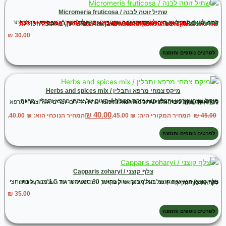
שתיל זוטה לבנה / Micromeria fruticosa
זוטה לבנה הוא עשב תיבול ממשפחת השפתניים, התבלין "זוטה" הוא המשובח ביותר לתה, טעים להפליא, וריחו נעים ומשובח. זהו בן-שיח, המסתעף הן מבסיסו והן לכל אורכם של ענפיו כאשר הענפים מהשנה שעברה מעוצים בבסיס הצמח.
לידיעתכם:
אין אפשרות לשלוח שתילים בדואר /עם שליח, בהזמנה הכוללת שתילים תצטרכו לבוא לאסוף מהמשתלה (בכרם מהר"ל)
₪
30.00
לפרטים נוספים והזמנה
מיקס צמחי מרפא ותבלין / Herbs and spices mix
מיקס צמחי מרפא ותבלין הוא מיקס המכיל 4 סוגים של צמחי מרפא ותבלין- מרווה משולשת, אזוב מצוי, צתרה ורודה וזוטא לבנה.
לכל אחד מהמינים האלו יש תכונות רפואיות מצויינות ויחד הם יוצרים אזור צמחי מרפא ותבלין מושלם.
₪
40.00
45.00
₪
המחיר המקורי היה: ₪ 45.00.
המחיר הנוכחי הוא: ₪ 40.00.
לפרטים נוספים והזמנה
צלף קוצני / Capparis zoharyi
צלף קוצני הוא שיח קוצני בעל מבנה עגול בקוטר 80 סנטימטר עד 1.5 מטר, גובהו חצי מטר עד 2 מטר. ענפיו של הצלף הקוצני קשתיים, והם משירים את העלים העליונים לקראת סוף הקיץ.
₪
35.00
לפרטים נוספים והזמנה