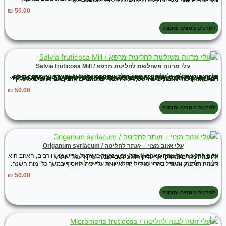
₪
50.00
לפרטים נוספים והזמנה
עלי מרווה משולשת לחליטת מרפא / Salvia fruticosa Mill
עלי מרווה משולשת לחליטת מרפא – מלכת צמחי הרפואה העממית, היא משמשת ברפואה העממית ומוזכרת כבר מימי הרומאים בהקשר של שימוש רפואי, מייחסים לה: ריפוי פגעים בדרכי הנשימה; ריפוי פגעים בדרכי העיכול, החל מהחך והחניכיים ועד לפי הטבעת ואזורי הכבד, העלים מכילים שמן אתרי וטאנינים המשפיעים על – חיטוי וניקוי כלי הנשימה, כמו כן, טובה נגד פצעים בעור ונגד פטריות בין אצבעות הרגליים; נגד לחץ דם גבוה, חוסר תיאבון, כאב-ראש, רעידות בידיים, כאבי פרקים, כאבי אוזניים. מומלץ כסם מְשַׁתֵּן, טוב לטיהור הדם. עלי הצמח יפים ומשמשים כתבלין וכצמח רפואי.
₪
50.00
לפרטים נוספים והזמנה
עלי אזוב מצוי – זעתר לחליטה / Origanum syriacum
עלים לחליטה של צמח האזוב (זעתר) נפוץ מאוד בישראל אך שימושיו רבים, האזוב הוא צמח מטהר, מעורר ומניע – בעל אנרגיה יבשה.
זהו צמח מזרים ומחזק, אך עדיין הוא נחשב לצמח עדין ו"עגול" יותר.
על מנת למנוע קטיף בכמויות מסחריות צמח זה נחשב לצמח מוגן.
הצמח תורבת, ומגודל בארץ כגידול חקלאי ואת עליו ניתן לאסוף במשך כל ימות השנה.
₪
50.00
לפרטים נוספים והזמנה