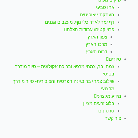
אחו טבעי
העתקת גיאופיטים
דף עזר לאדריכלי נוף, מעצבים וגננים
פרוייקטים/ עבודות הצלה
צפון הארץ
מרכז הארץ
דרום הארץ
סיורים
צמחי בר, צמחי מרפא ובריכה אקולוגית – סיור מודרך
בסיסי
שילוב צמחי בר בגינה הפרטית והציבורית- סיור מודרך
מקצועי
מידע מקצועי
בלוג זרעים מציון
סרטונים
צור קשר