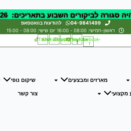
השבוע בתאריכים: 18-19.6.26 (ימים חמישי+שישי הקרובים)
04-9841499
להודעות בוואטסאפ
ראשון-חמישי: 08:00 - 16:00 יום שישי: 08:00 - 15:00
Tiktok
Whatsapp
Instagram
Youtube
Facebook-
f
מארזים ומבצעים
שיקום נופי
 מקצועי
צור קשר