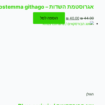
אגרוסטמת השדות – Agrostemma githago – זרעים
הוספה לסל
₪
40.00
₪
44.00
הגולן