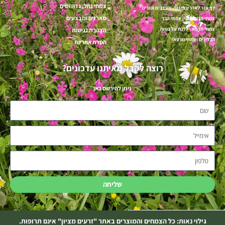
צמחי נחל, גדה ומים
דף עזר לאדריכלי נוף, מעצבים וגננים
מארזים ומבצעים
צמחי מרפא מבין צמחי הבר
צמחי מרפא - ללכת על בטוח
הצהרת נגישות
תבלינים וצמחי מרפא
הסרת אחריות
רוצה לקבל מאיתנו עדכונים?
ניתן להירשם כאן
שם
אימייל
טלפון
שליחה
גילוי נאות: כל הצמחים והמוצרים באתר "זרעים מציון" אינם תרופות.