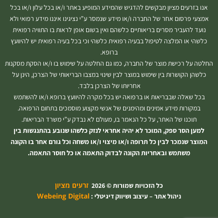
אנו בזרעים מציון מבקשים להדגיש שהמידע המופיע באתר ו/או בכל עלון ו/או בכל
אמצעי פרסום אחר של החברה ו/או מידע שנמסר ע”י נציגינו איננו מידע רפואי ולא
נועד להעביר מסרים בריאותיים כלשהם ואין בשום אופן לראות בו התוויה רפואית
כלשהי או המלצה לטיפול בבעיה רפואית כלשהי וכי בכל בעיה רפואית יש להיוועץ
ברופא.
החלטה על רכישת מוצר של החברה, כמו גם החלטה על שימוש בו ו/או הסקת מסקנות
כלשהן הקושרות בין שימוש במוצר לבין שינוי במצבו הבריאותי של הצרכן, הינן על
אחריותו של הצרכן בלבד.
בכל שאלה שבבריאות או ברפואה יש בכל מקרה להיוועץ ברופא ו/או להשתמש
במקורות מידע אמינים ומהימנים של אנשי מקצוע מוסמכים בתחום הרפואה.
תוכנו של האתר, על כל הנאמר בו, מעולם לא נבדק ע”י משרד הבריאות.
למען הסר ספק, המוכר לא יהיה אחראי לנזק כלשהו שנובע בהתנגשות בין
המוצר שנמכר לבין כל תרופה ו/או מיצוי ו/או משחה וכל גורם אחר בו הקונה
משתמש ובאחריות הקונה לבדוק התאמה או כל חוסר התאמה.
זרעים מציון
כל הזכויות שמורות © 2026
Webeing Digital
ניהול אתר – עיצוב ושיווק דיגיטלי :