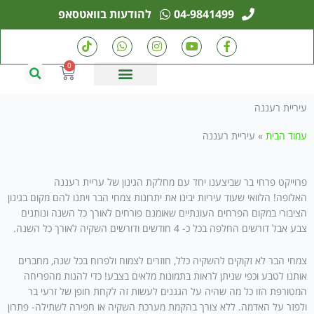
ילוג
04-9841499
להודעות בוואטסאפ
תוכן
T
W
I
Y
F
i
h
n
o
a
k
a
s
u
c
0
עגלת
t
t
t
t
e
קניות
o
s
a
u
b
k
a
g
b
o
עיריית רעננה
p
r
e
o
p
a
k
m
-
עמוד הבית
»
עיריית רעננה
f
פרוייקט פרחי בר שביצענו יחד עם מחלקת הגינון של עריית רעננה
האלופה! הלוואי שעוד עיריות יבינו את יתרונות צמחי הבר ויתנו להם מקום בגינון
הציבורי במקום הפרחים העונתיים שאומנם פורחים לאורך כל השנה ונותנים
צבע אבל דורשים החלפה בכל כ- 4 חודשים ודורשים השקיה לאורך כל השנה.
צמחי הבר לא זקוקים להשקיה כלל, חוזרים לצמוח ולפרוח בכל שנה, מחברים
אותנו לטבע וכפי שניתן לראות בתמונות מלאים בצבע! כדי להנות מהפריחה
המטורפת הזו כל מה שהיה על הגננים לעשות זה לקחת חופן של זרעי בר
ולפזר על האדמה. ללא צורך בהקמת מערכת השקיה או חפירה לשתילה- פתרון