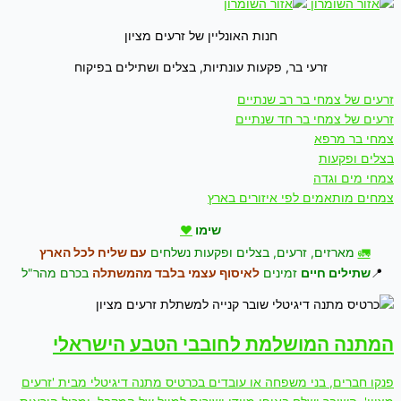
חנות האונליין של זרעים מציון
זרעי בר, פקעות עונתיות, בצלים ושתילים בפיקוח
זרעים של צמחי בר רב שנתיים
זרעים של צמחי בר חד שנתיים
צמחי בר מרפא
בצלים ופקעות
צמחי מים וגדה
צמחים מותאמים לפי איזורים בארץ
שימו
❤
🚛
מארזים, זרעים, בצלים ופקעות נשלחים
עם שליח לכל הארץ
📍
שתילים חיים
זמינים
לאיסוף עצמי בלבד
מהמשתלה
בכרם מהר"ל
המתנה המושלמת לחובבי הטבע הישראלי
פנקו חברים, בני משפחה או עובדים בכרטיס מתנה דיגיטלי מבית 'זרעים