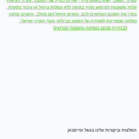
מציון'. השובר ישלח באופן מיידי ישירות למייל של המקבל, ומכיל הוראות
קלות ופשוטות למימוש מהיר בקופה ללא עמלות טיפול או עיבוד נוספות.
בחרו את הסכום המתאים לכם, הוסיפו איחול חם מהלב, והעניקו מתנה
נפלאה שמסייעת לשמירה על המגוון הביולוגי והבר הארץ-ישראלי.
לבחירת סכום המתנה והזמנת הכרטיס
המלצות וביקורות עלינו בגוגל ופייסבוק