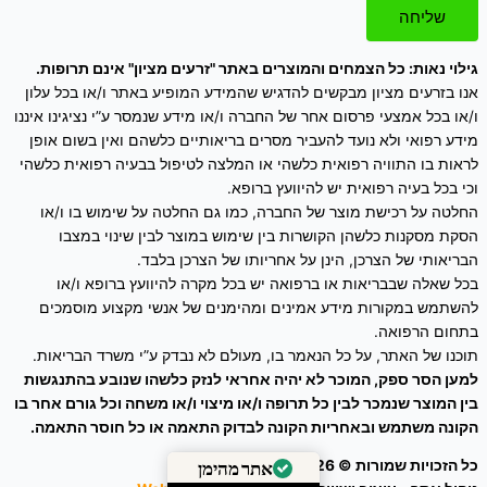
שליחה
גילוי נאות: כל הצמחים והמוצרים באתר "זרעים מציון" אינם תרופות.
אנו בזרעים מציון מבקשים להדגיש שהמידע המופיע באתר ו/או בכל עלון
ו/או בכל אמצעי פרסום אחר של החברה ו/או מידע שנמסר ע”י נציגינו איננו
מידע רפואי ולא נועד להעביר מסרים בריאותיים כלשהם ואין בשום אופן
לראות בו התוויה רפואית כלשהי או המלצה לטיפול בבעיה רפואית כלשהי
וכי בכל בעיה רפואית יש להיוועץ ברופא.
החלטה על רכישת מוצר של החברה, כמו גם החלטה על שימוש בו ו/או
הסקת מסקנות כלשהן הקושרות בין שימוש במוצר לבין שינוי במצבו
הבריאותי של הצרכן, הינן על אחריותו של הצרכן בלבד.
בכל שאלה שבבריאות או ברפואה יש בכל מקרה להיוועץ ברופא ו/או
להשתמש במקורות מידע אמינים ומהימנים של אנשי מקצוע מוסמכים
בתחום הרפואה.
תוכנו של האתר, על כל הנאמר בו, מעולם לא נבדק ע”י משרד הבריאות.
למען הסר ספק, המוכר לא יהיה אחראי לנזק כלשהו שנובע בהתנגשות
בין המוצר שנמכר לבין כל תרופה ו/או מיצוי ו/או משחה וכל גורם אחר בו
הקונה משתמש ובאחריות הקונה לבדוק התאמה או כל חוסר התאמה.
כל הזכויות שמורות © 2026
זרעים מציון
אתר מהימן