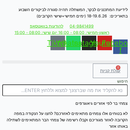
דילוג
לתוכן
לידיעת המתכננים לבקר, המשתלה תהיה סגורה לביקורים השבוע
בתאריכים: 18-19.6.26 (ימים חמישי+שישי הקרובים)
04-9841499
להודעות בוואטסאפ
ראשון-חמישי: 08:00 - 16:00 יום שישי: 08:00 - 15:00
Tiktok
Whatsapp
Instagram
Youtube
Facebo
f
0
עגלת קניות
חיפוש
צמחי בר לפי אזורים גיאוגרפים
לא בטוחים אלו
צמח
ים מתאימים לאזורכם? לחצו על הנקודה במפה
הקרובה לאזור מגוריכם וקבלו רשימה של
צמח
י ה
בר
המתאימים לשתילה
באותו אזור