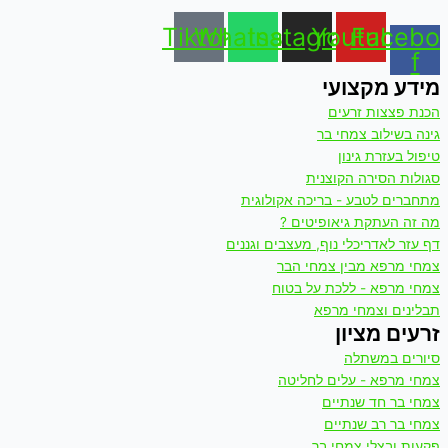
Tiktok
Whatsapp
Instagram
Youtube
Facebo
f
מידע מקצועי
הכנת פצצות זרעים
גינה בשילוב צמחי בר
טיפול בעזרת גינון
סגולות הסירה הקוצנית
מתחברים לטבע - בריכה אקולוגית
מה זה העתקת גיאופיטים ?
דף עזר לאדריכלי נוף, מעצבים וגננים
צמחי מרפא מבין צמחי הבר
צמחי מרפא - ללכת על בטוח
תבלינים וצמחי מרפא
זרעים מציון
סיורים במשתלה
צמחי מרפא - עלים לחליטה
צמחי בר חד שנתיים
צמחי בר רב שנתיים
פקעות ובצלי צמחי בר