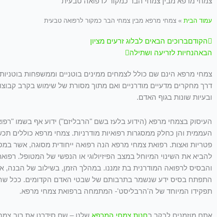
צמחי מרפא מבין צמחי הבר כמקור לרפואה טבעית
עמוד הבית
»
צמחי מרפא מבין צמחי הבר כמקור לרפואה טבעית
קודם
הבא
הקודם
ברוכים הבאים לבלוג זרעים מציון
הבא
הנחיות לזריעה ושתילה
צמחי מרפא הינם שם כולל לצמחים ממינים בוטניים וממשפחות בוטניות 
דרך מחקרים מדעיים מודרניים ואם מתוך מסורת של שימוש בקרב קבוצות 
ובעיות שונות בגוף האדם.
העיסוק בצמחי מרפא (הידוע בלעז בשם "הרבליזם") ידוע אף בשמו "רפו
העממית והן כחלק ממסגרות רפואיות מודרניות. צמחי מרפא כוללים תכשי
פטריות ואצות. רפואת צמחי מרפא הנה רפואה ייחודית מסוגה, אשר במ
להביא את השינוי המיוחל במצב הפיזיולוגי או הנפשי של המטופל. רפו
והבסיס לרפואה המודרנית בת זמננו. במהלך הזמן, בשילוב של הבנה, אי
התפתח בסיס ידע שנשמר בתרבותם של שבטי האדם הקדומים. ככל שהת
תפקידו המיוחד של ה'הרבליסט'- המתמחה ברפואת צמחי מרפא.
אתם מוזמנים לבקר ב
חנות צמחי המרפא
שלנו – שם סידרנו את רוב צמח