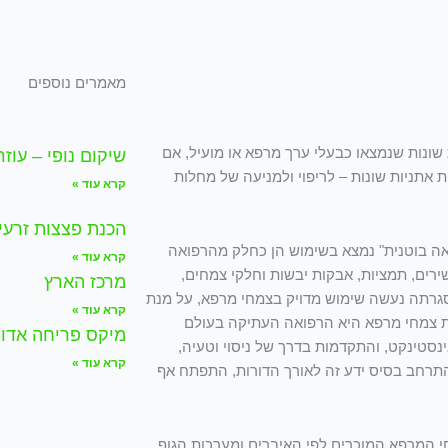
מאמרים נוספים
שונות שנמצאו כבעלי ערך מרפא או מועיל, אם
שיקום נופי – עוז
אתניות שונות – לריפוי ולמניעה של מחלות
קרא עוד »
הכנת פצצות זרעי
אה בוטנית" נמצא בשימוש הן כחלק מהרפואה
קרא עוד »
רים, תמציות, אבקות יבשות וחלקי צמחים,
מרכז הארץ
סגרתה נעשה שימוש מדויק בצמחי מרפא, על מנת
קרא עוד »
את צמחי מרפא היא הרפואה העתיקה בעולם
מיקס פריחה אדומה/ ossoms mix
נסטינקט, והתקדמות בדרך של ניסוי וטעיה,
קרא עוד »
רחב בסיס ידע זה לאורך הדורות, התפתח אף
י המרפא המוכרים לפי האיברים ומערכות הגוף.