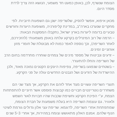
הצומח שנשרף, לכן, באופן כמעט חד משמעי, הנושא הזה צריך לרדת
מסדר היום.
מכאן איפוא, אפשר להסיק, שלשריפה ישנן גם השפעות חיוביות. לפי
מחקרים שנערכו בארה"ב, במדינת קליפורניה, משופעת היערות וחורשים
טבעיים בדומה ליערות בארץ ישראל, נתקבלו המסקנות הבאות:
– הרמה של רוב המינרלים בקרקע עלתה באופן משמעותי (להזכירכם,
לאחר השריפה), וכך נוספה לאפר כמות לא מבוטלת של חומרי מזון
אורגניים זמינים.
– זרעים ונביטות של מספר מינים של צמחים שוחררו מתרדמה בחום הרב
של השריפה והחלו להתעורר.
– בשטחים שנפגעו בשריפה, צפיפות היונקים הקטנים נמוכה מאוד, ולכן
ההישרדות של הזרעים ושל הנבטים החדשים עולה על פני הקרקע.
תוצרי השריפה עשויים מצד אחד לזהם את הקרקע, אך מצד שני הם
משחררים נוטריינטים חבויים כמו קבוצות פוספט אשר חיוניים להתפתחות
הצמח, ע"י הפיכת הקרקע וחשיפת שכבות שהיו חבויות לאור השמש
ולאוויר. גם עוצמת השריפה היא בעלת משמעות על חברת הצומח,
שמתפתחת אחרי השריפה, לדוגמא: שריפת עצי אלון גדולים גורמת לשינוי
הנוף שלהם. אמנם האלון מתאושש וצומח במהירות, אך אחרי 5-3 שנים