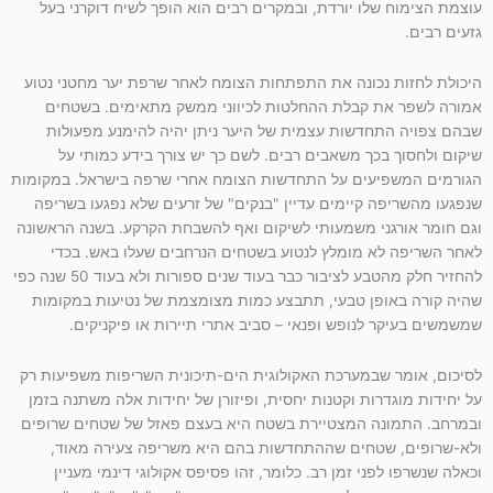
עוצמת הצימוח שלו יורדת, ובמקרים רבים הוא הופך לשיח דוקרני בעל
גזעים רבים.
היכולת לחזות נכונה את התפתחות הצומח לאחר שרפת יער מחטני נטוע
אמורה לשפר את קבלת ההחלטות לכיווני ממשק מתאימים. בשטחים
שבהם צפויה התחדשות עצמית של היער ניתן יהיה להימנע מפעולות
שיקום ולחסוך בכך משאבים רבים. לשם כך יש צורך בידע כמותי על
הגורמים המשפיעים על התחדשות הצומח אחרי שרפה בישראל. במקומות
שנפגעו מהשריפה קיימים עדיין "בנקים" של זרעים שלא נפגעו בשריפה
וגם חומר אורגני משמעותי לשיקום ואף להשבחת הקרקע. בשנה הראשונה
לאחר השריפה לא מומלץ לנטוע בשטחים הנרחבים שעלו באש. בכדי
להחזיר חלק מהטבע לציבור כבר בעוד שנים ספורות ולא בעוד 50 שנה כפי
שהיה קורה באופן טבעי, תתבצע כמות מצומצמת של נטיעות במקומות
שמשמשים בעיקר לנופש ופנאי – סביב אתרי תיירות או פיקניקים.
לסיכום, אומר שבמערכת האקולוגית הים-תיכונית השריפות משפיעות רק
על יחידות מוגדרות וקטנות יחסית, ופיזורן של יחידות אלה משתנה בזמן
ובמרחב. התמונה המצטיירת בשטח היא בעצם פאזל של שטחים שרופים
ולא-שרופים, שטחים שההתחדשות בהם היא משריפה צעירה מאוד,
וכאלה שנשרפו לפני זמן רב. כלומר, זהו פסיפס אקולוגי דינמי מעניין