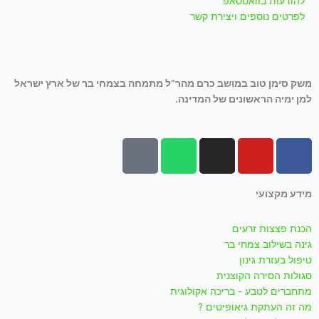
להודעות בוואטסאפ
לפרטים נוספים ויצירת קשר
משק סימן טוב במושב כרם מהר”ל מתמחה בצמחי בר של ארץ ישראל
למן ימיה הראשונים של המדינה.
T
W
I
Y
F
i
h
n
o
a
k
a
s
u
c
מידע מקצועי
t
t
t
t
e
o
s
a
u
b
הכנת פצצות זרעים
k
a
g
b
o
גינה בשילוב צמחי בר
p
r
e
o
טיפול בעזרת גינון
p
a
k
סגולות הסירה הקוצנית
m
-
מתחברים לטבע - בריכה אקולוגית
f
מה זה העתקת גיאופיטים ?