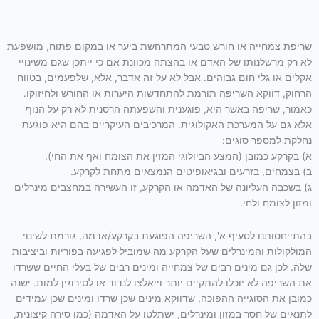
שריפת צמחייה או חורש טבעי המתרחשת ביער או במקום פתוח, מושפעת
לא רק מרשלנותו של האדם או בהצתה מכוונת אם כי ייתכן שגם משינויי
אקלים או גלי חום גבוהים. אבל לא על זה אדבר, אלא, שלפעמים, בטווח
הרחוק, דווקא השריפה תורמת להתחדשות היערות או החורש ולחיזוקו.
כאמור, שריפה באשר היא, פוגענית והשפעתה הרסנית לא רק על הנוף
אלא גם על המערכת האקולוגית. המרכיבים העיקריים בהם היא פוגעת
נחלקת למספר סוגים:
א) בקרקע כמובן (המצע הביולוגי המזין את הצומח ואף את החי).
ב) בצמחים, בזרעים ובגיאופיטים הנמצאים מתחת לקרקע.
ג) בשכבה העליונה של האדמה או הקרקע, זו העשירה במחצבים מינרלים
ומזון לצומח ולחי.
בהתייחסותנו לסעיף א', השריפה הפוגעת בקרקע/אדמה, גורמת לשינוי
המולקולות והמינרלים שעל הקרקע מה שמוביל לפגיעה בפוריות וביציבות
שלה. לכן גם מינים רבים של צמחייה ומינים רבים של בעלי החיים ששרדו
את השריפה לא יוכלו להתקיים יותר וייאלצו לנדוד או לסירוגין למות. ישנה
כמובן את הסוגייה ההפוכה, שדווקא מינים שכן שרדו ומינים שכן עמידים
לתנאים של חסר במזון ומינרלים, ישתלטו על האדמה (כמו סירה קיצונית,