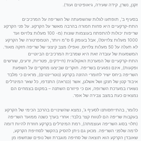
זקנן, נשרן, קידה שעירה, גיאופיטים ועוד).
בסעיף ב', תופתעו לגלות שהשפעתה של השריפה על המרכיבים
התת-קרקעיים היא פחות חמורה בהרבה מאשר על הקרקע. על פני הקרקע
שריפות יכולות להתפתח בעוצמות שונות (מ- 100 מעלות צלזיוס ועד
1000 מעלות צלזיוס!), אבל בעומק 6 ס"מ ויותר, הטמפרטורה של הקרקע
לא תעלה על 50 מעלות צלזיוס, ואפילו מצב קיצוני של שריפה חזקה מאוד.
המשמעות של עובדה זאת היא שמרבית המרכיבים הביוטיים
התת-קרקעיים של המערכת האקולוגית (חיידקים, פטריות, זרעים, שורשים
ופקעות), אינם נפגעים בשריפה. חוקרים שביצעו מחקרים על השפעת
השריפה ביחס ישיר לחומרי ההזנה בקרקע (נוטריינטים), מראים כי מלבד
איבוד קטן של חנקן ושל אשלגן, אשר (כנראה) התנדפו, כל שאר המינרלים
נשארו במערכת השרופה, אם כי פיזורם השתנה – במקום בצמחים הם
נמצאים כעת במצב צבירה של אפר.
כלומר, בהתייחסותנו לסעיף ג', נמצא שהשינויים בהרכב הכימי של הקרקע
בעקבות שריפה הם לטווח קצר בלבד: אחרי בערך כשנה ממועד השריפה
(תלוי בסוג השריפה ועוצמתה), רמת המינרלים בקרקע חוזרת להיות דומה
לרמה שלפני השריפה. מכאן גם ניתן להסיק בהקשר לסחיפת הקרקע,
שאובדן הקרקע הוא תוצאה של סחיפה מוגברת ושל נופים שנחשפו מן