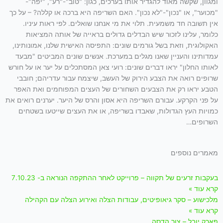
ומגוון, שקשה מאוד להגדיר אותו בערכים, כגון: "טוב"-"רע", "יפה"-
"מכוער", או "נכון"-"לא נכון". האם השריפה היא ברכה או קללה? – על כך
אין תשובה חד משמעית. תלוי את מי אנחנו שואלים. לפי ראות עיניו.
כלומר, עלינו לזכור שיש הבדלים גדולים בראייה של אותה המציאות
האקולוגית, וזאת בשל גורמים שונים: התפיסה האישית שלנו, אמונותינו,
עמדותינו והעניין שאנו מגלים במערכת. אנשים שונים המביטים "מבעד
לאותו החלון" יראו דברים שונים: רועי צאן המסתכלים על יער או על חורש
שרופים רואה את הצבע הירוק של העשב, שיצמח עבור עדריהם; חובבי
הטבע יראו רק את הצבעים השחורים של העצים המפוחמים ואת האפר
על פני הקרקע. עבורם השריפה היא אסון והרס של היער. יערנים רואים את
כמויות העץ הגדולות, שאבדו בשריפה, או את העצים שייטעו בשטחים
השרופים…
מאמרים נוספים
בעקבות זרעים של תקווה – פרוייקט לאחר ההתקפה הנוראה ב- 7.10.23
קרא עוד »
מלכישוע – סקר גיאופיטים, עבודות הצלה ואירוע הצלה עם הקהילה
קרא עוד »
פארק יובל – צור הדסה