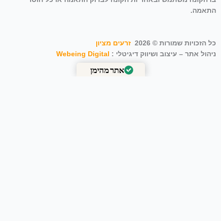
התאמה.
כל הזכויות שמורות © 2026
זרעים מציון
ניהול אתר – עיצוב ושיווק דיגיטלי :
Webeing Digital
אתר מהימן
מאומת על ידי
Trustindex
פתרונות אגרונומיים מותאמים אישית לפרויקט שלך
לקבלת מפרטים טכניים, ייעוץ מקצועי והצעת מחיר מותאמת למגזר
הציבורי והעסקי – נא למלא כאן בבקשה את הפרטים
שם מלא:
שם החברה: