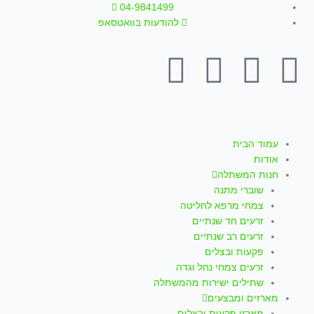
ילוג
04-9841499
תוכן
להודעות בוואטסאפ
T
W
I
Y
F
i
h
n
o
a
k
a
s
u
c
עמוד הבית
אודות
t
t
t
t
e
חנות המשתלה
שוברי מתנה
o
s
a
u
b
צמחי מרפא לחליטה
זרעים חד שנתיים
k
a
g
b
o
זרעים רב שנתיים
פקעות ובצלים
p
r
e
o
זרעים צמחי נחל וגדה
שתילים ישירות מהמשתלה
מארזים ומבצעים
מארזי פקעות ובצלים