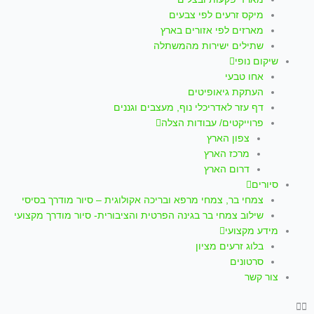
p
a
k
מיקס זרעים לפי צבעים
m
-
מארזים לפי אזורים בארץ
שתילים ישירות מהמשתלה
f
שיקום נופי
אחו טבעי
העתקת גיאופיטים
דף עזר לאדריכלי נוף, מעצבים וגננים
פרוייקטים/ עבודות הצלה
צפון הארץ
מרכז הארץ
דרום הארץ
סיורים
צמחי בר, צמחי מרפא ובריכה אקולוגית – סיור מודרך בסיסי
שילוב צמחי בר בגינה הפרטית והציבורית- סיור מודרך מקצועי
מידע מקצועי
בלוג זרעים מציון
סרטונים
צור קשר