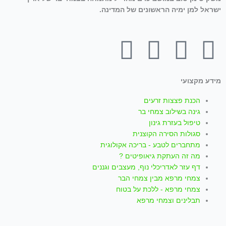
ישראל למן ימיה הראשונים של המדינה.
T
W
I
Y
F
i
h
n
o
a
מידע מקצועי
k
a
s
u
c
הכנת פצצות זרעים
גינה בשילוב צמחי בר
t
t
t
t
e
טיפול בעזרת גינון
סגולות הסירה הקוצנית
o
s
a
u
b
מתחברים לטבע - בריכה אקולוגית
מה זה העתקת גיאופיטים ?
k
a
g
b
o
דף עזר לאדריכלי נוף, מעצבים וגננים
צמחי מרפא מבין צמחי הבר
צמחי מרפא - ללכת על בטוח
p
r
e
o
תבלינים וצמחי מרפא