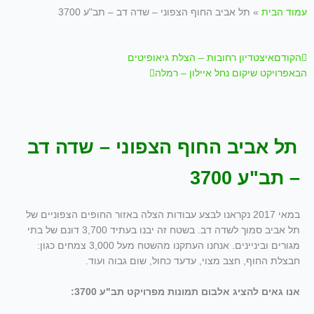
עמוד הבית
»
תל אביב החוף הצפוני – שדה דב – תב"ע 3700
קודם
הבא
הקודם
איצטדיון רחובות – הצלת גיאופיטים
הבא
פרויקט שיקום נחל איילון – רמלה
תל אביב החוף הצפוני – שדה דב
– תב"ע 3700
במאי 2017 נקראנו לבצע עבודות הצלה באזור החופים הצפוניים של
תל אביב סמוך לשדה דב. בשטח זה יבנו בעתיד 3,700 דונם של בתי
מגורים וביניינים. אנחנו העתקנו מהשטח מעל 3,000 צמחים כגון:
חבצלת החוף, חצב מצוי, עדעד כחול, שום גבוה ועוד.
אנו גאים להציג אלבום תמונות מפרויקט תב"ע 3700: