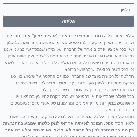
טלפון
שליחה
גילוי נאות: כל הצמחים והמוצרים באתר "זרעים מציון" אינם תרופות.
אנו בזרעים מציון מבקשים להדגיש שהמידע המופיע באתר ו/או בכל עלון
ו/או בכל אמצעי פרסום אחר של החברה ו/או מידע שנמסר ע”י נציגינו איננו
מידע רפואי ולא נועד להעביר מסרים בריאותיים כלשהם ואין בשום אופן
לראות בו התוויה רפואית כלשהי או המלצה לטיפול בבעיה רפואית כלשהי
וכי בכל בעיה רפואית יש להיוועץ ברופא.
החלטה על רכישת מוצר של החברה, כמו גם החלטה על שימוש בו ו/או
הסקת מסקנות כלשהן הקושרות בין שימוש במוצר לבין שינוי במצבו
הבריאותי של הצרכן, הינן על אחריותו של הצרכן בלבד.
בכל שאלה שבבריאות או ברפואה יש בכל מקרה להיוועץ ברופא ו/או
להשתמש במקורות מידע אמינים ומהימנים של אנשי מקצוע מוסמכים
בתחום הרפואה.
תוכנו של האתר, על כל הנאמר בו, מעולם לא נבדק ע”י משרד הבריאות.
למען הסר ספק, המוכר לא יהיה אחראי לנזק כלשהו שנובע בהתנגשות
בין המוצר שנמכר לבין כל תרופה ו/או מיצוי ו/או משחה וכל גורם אחר
בו הקונה משתמש ובאחריות הקונה לבדוק התאמה או כל חוסר