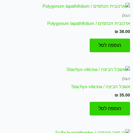
הגולן
ארכובית הכתמים / Polygonum lapathifolium
₪
38.00
הוספה לסל
הגולן
אשבל הביצה / Stachys-viticina
₪
35.00
הוספה לסל
המחיר
המחיר