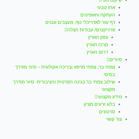
אחו טבעי
העתקת גיאופיטים
דף עזר לאדריכלי נוף, מעצבים וגננים
פרוייקטים/ עבודות הצלה
צפון הארץ
מרכז הארץ
דרום הארץ
סיורים
צמחי בר, צמחי מרפא ובריכה אקולוגית – סיור מודרך
בסיסי
שילוב צמחי בר בגינה הפרטית והציבורית- סיור מודרך
מקצועי
מידע מקצועי
בלוג זרעים מציון
סרטונים
צור קשר