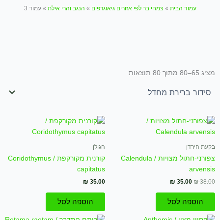
עמוד הבית
»
צמחי בר לפי אזורים גיאוגרפים
»
הנגב והרי אילת
»
עמוד 3
מציג 65–80 מתוך 80 תוצאות
המחיר
המחיר
המקורי
הנוכחי
היה:
הוא:
₪ 35.00.
₪ 38.00.
בקעת הירדן
הגולן
צפורני-חתול מצויות / Calendula
קורנית מקורקפת / Coridothymus
capitatus
arvensis
₪
35.00
₪
35.00
₪
38.00
הוספה לסל
הוספה לסל
המחיר
המחיר