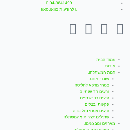
ילוג
04-9841499
תוכן
להודעות בוואטסאפ
T
W
I
Y
F
i
h
n
o
a
k
a
s
u
c
עמוד הבית
אודות
t
t
t
t
e
חנות המשתלה
שוברי מתנה
o
s
a
u
b
צמחי מרפא לחליטה
זרעים חד שנתיים
k
a
g
b
o
זרעים רב שנתיים
פקעות ובצלים
p
r
e
o
זרעים צמחי נחל וגדה
שתילים ישירות מהמשתלה
מארזים ומבצעים
מארזי פקעות ובצלים