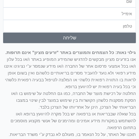
אימייל
טלפון
שליחה
גילוי נאות: כל הצמחים והמוצרים באתר "זרעים מציון" אינם תרופות.
אנו בזרעים מציון מבקשים להדגיש שהמידע המופיע באתר ו/או בכל עלון
ו/או בכל אמצעי פרסום אחר של החברה ו/או מידע שנמסר ע”י נציגינו איננו
מידע רפואי ולא נועד להעביר מסרים בריאותיים כלשהם ואין בשום אופן
לראות בו התוויה רפואית כלשהי או המלצה לטיפול בבעיה רפואית כלשהי
וכי בכל בעיה רפואית יש להיוועץ ברופא.
החלטה על רכישת מוצר של החברה, כמו גם החלטה על שימוש בו ו/או
הסקת מסקנות כלשהן הקושרות בין שימוש במוצר לבין שינוי במצבו
הבריאותי של הצרכן, הינן על אחריותו של הצרכן בלבד.
בכל שאלה שבבריאות או ברפואה יש בכל מקרה להיוועץ ברופא ו/או
להשתמש במקורות מידע אמינים ומהימנים של אנשי מקצוע מוסמכים
בתחום הרפואה.
תוכנו של האתר, על כל הנאמר בו, מעולם לא נבדק ע”י משרד הבריאות.