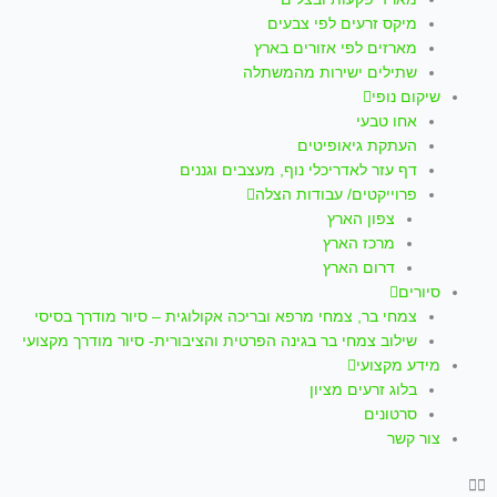
p
a
k
מיקס זרעים לפי צבעים
m
-
מארזים לפי אזורים בארץ
שתילים ישירות מהמשתלה
f
שיקום נופי
אחו טבעי
העתקת גיאופיטים
דף עזר לאדריכלי נוף, מעצבים וגננים
פרוייקטים/ עבודות הצלה
צפון הארץ
מרכז הארץ
דרום הארץ
סיורים
צמחי בר, צמחי מרפא ובריכה אקולוגית – סיור מודרך בסיסי
שילוב צמחי בר בגינה הפרטית והציבורית- סיור מודרך מקצועי
מידע מקצועי
בלוג זרעים מציון
סרטונים
צור קשר