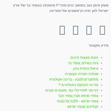
משק סימן טוב במושב כרם מהר”ל מתמחה בצמחי בר של ארץ
ישראל למן ימיה הראשונים של המדינה.
T
W
I
Y
F
i
h
n
o
a
מידע מקצועי
k
a
s
u
c
הכנת פצצות זרעים
t
t
t
t
e
גינה בשילוב צמחי בר
טיפול בעזרת גינון
סגולות הסירה הקוצנית
o
s
a
u
b
מתחברים לטבע - בריכה אקולוגית
מה זה העתקת גיאופיטים ?
k
a
g
b
o
דף עזר לאדריכלי נוף, מעצבים וגננים
צמחי מרפא מבין צמחי הבר
p
r
e
o
צמחי מרפא - ללכת על בטוח
תבלינים וצמחי מרפא