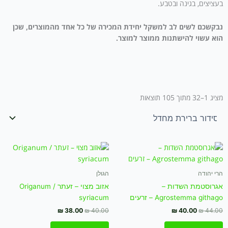
בעציצים, בגינה ובטבע.
נבקשכם לשים לב למשקל יחידת המכירה של כל אחד מהמוצרים, שכן
הוא עשוי להישתנות ממוצר למוצר.
מציג 1–32 מתוך 105 תוצאות
המחיר
המחיר
המחיר
המחיר
המקורי
הנוכחי
המקורי
הנוכחי
היה:
הוא:
היה:
הוא:
₪ 38.00.
₪ 40.00.
₪ 40.00.
₪ 44.00.
הרי יהודה
הגולן
אגרוסטמת השדות –
אזוב מצוי – זעתר / Origanum
Agrostemma githago – זרעים
syriacum
₪
38.00
₪
40.00
₪
40.00
₪
44.00