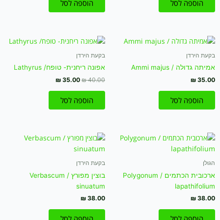
הוספה לסל
הוספה לסל
המחיר
המחיר
המקורי
הנוכחי
היה:
הוא:
בקעת הירדן
בקעת הירדן
₪ 35.00.
₪ 40.00.
אמיתה גדולה / Ammi majus
אפונה ריחנית- טופח/ Lathyrus
₪
35.00
₪
40.00
₪
35.00
הוספה לסל
הוספה לסל
הגולן
בקעת הירדן
ארכובית הכתמים / Polygonum
בוצין מפורץ / Verbascum
sinuatum
lapathifolium
₪
38.00
₪
38.00
הוספה לסל
הוספה לסל