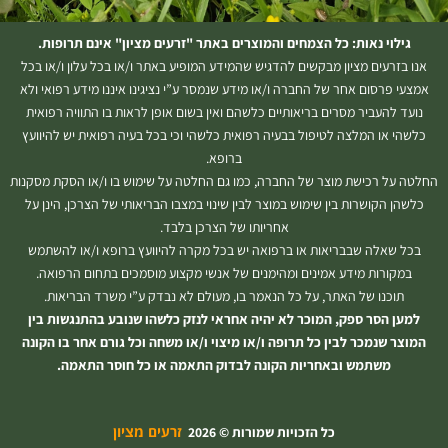
גילוי נאות: כל הצמחים והמוצרים באתר "זרעים מציון" אינם תרופות.
אנו בזרעים מציון מבקשים להדגיש שהמידע המופיע באתר ו/או בכל עלון ו/או בכל
אמצעי פרסום אחר של החברה ו/או מידע שנמסר ע”י נציגינו איננו מידע רפואי ולא
נועד להעביר מסרים בריאותיים כלשהם ואין בשום אופן לראות בו התוויה רפואית
כלשהי או המלצה לטיפול בבעיה רפואית כלשהי וכי בכל בעיה רפואית יש להיוועץ
ברופא.
החלטה על רכישת מוצר של החברה, כמו גם החלטה על שימוש בו ו/או הסקת מסקנות
כלשהן הקושרות בין שימוש במוצר לבין שינוי במצבו הבריאותי של הצרכן, הינן על
אחריותו של הצרכן בלבד.
בכל שאלה שבבריאות או ברפואה יש בכל מקרה להיוועץ ברופא ו/או להשתמש
במקורות מידע אמינים ומהימנים של אנשי מקצוע מוסמכים בתחום הרפואה.
תוכנו של האתר, על כל הנאמר בו, מעולם לא נבדק ע”י משרד הבריאות.
למען הסר ספק, המוכר לא יהיה אחראי לנזק כלשהו שנובע בהתנגשות בין
המוצר שנמכר לבין כל תרופה ו/או מיצוי ו/או משחה וכל גורם אחר בו הקונה
משתמש ובאחריות הקונה לבדוק התאמה או כל חוסר התאמה.
זרעים מציון
כל הזכויות שמורות © 2026