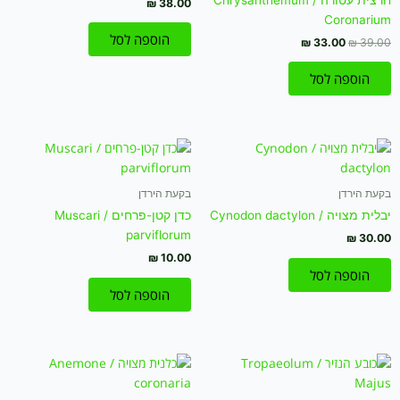
חרצית עטורה / Chrysanthemum
₪
38.00
Coronarium
הוספה לסל
₪
33.00
₪
39.00
הוספה לסל
בקעת הירדן
בקעת הירדן
יבלית מצויה / Cynodon dactylon
כדן קטן-פרחים / Muscari
parviflorum
₪
30.00
₪
10.00
הוספה לסל
הוספה לסל
המחיר
המחיר
המקורי
הנוכחי
היה:
הוא: