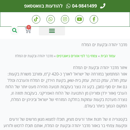
ילוג
04-9841499
להודעות בוואטסאפ
תוכן
T
W
I
Y
F
i
h
n
o
a
k
a
s
u
c
0
עגלת
t
t
t
t
e
קניות
o
s
a
u
b
k
a
g
b
o
מדבר יהודה ובקעת ים המלח
p
r
e
o
p
a
k
m
-
עמוד הבית
»
צמחי בר לפי אזורים גיאוגרפים
»
מדבר יהודה ובקעת ים המלח
f
איזור מדבר יהודה ובקעת ים המלח
אזור המתמשך במזרחה של ישראל לאורך כ-420 ק"מ, ומורכב משורת בקעות:
עמק חולה, עמק כנרות, עמק בית-שאן, בקעת הירדן, ים המלח והערבה וכולל
גם את ים סוף כמובן. בקע זה נוצר בעקבות תנועה מהירה מעט יותר של הלוח
הערבי (אזור ירדן וסוריה) מן התנועה של הלוח האפריקני. בעקבות תזוזה זו,
נוצרה מערכת בקעות עמוקות בחלקה המזרחי של ישראל וביניהן ים המלח,
המקום הנמוך ביותר בעולם.
בקטגוריה זו של חנות אתר זרעים מציון, תוכלו למצוא מגוון מרשים של זרעים
ופקעות צמחי בר באזור מדבר יהודה ובקעת ים המלח, אותם תוכלו לרכוש ולזרוע