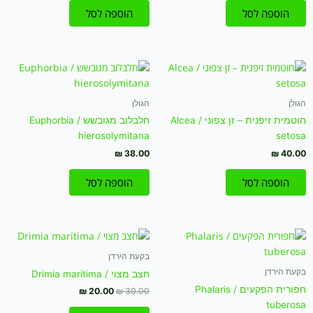
הוספה לסל
הוספה לסל
הגולן
הגולן
חוטמית זיפנית – זן צפוני / Alcea
חלבלוב מגובשש / Euphorbia
hierosolymitana
setosa
₪
38.00
₪
40.00
הוספה לסל
הוספה לסל
המחיר
המחיר
המקורי
הנוכחי
היה:
הוא:
בקעת הירדן
₪ 20.00.
₪ 30.00.
בקעת הירדן
חצב מצוי / Drimia maritima
חפורית הפקעים / Phalaris
₪
20.00
₪
30.00
tuberosa