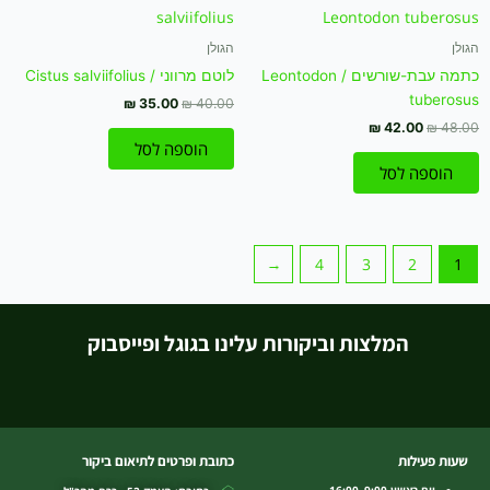
המקורי
הנוכחי
המקורי
הנוכחי
היה:
הוא:
היה:
הוא:
₪ 35.00.
₪ 40.00.
₪ 42.00.
₪ 48.00.
הגולן
הגולן
כתמה עבת-שורשים / Leontodon
לוטם מרווני / Cistus salviifolius
tuberosus
₪
35.00
₪
40.00
₪
42.00
₪
48.00
הוספה לסל
הוספה לסל
←
4
3
2
1
המלצות וביקורות עלינו בגוגל ופייסבוק
שעות פעילות
כתובת ופרטים לתיאום ביקור