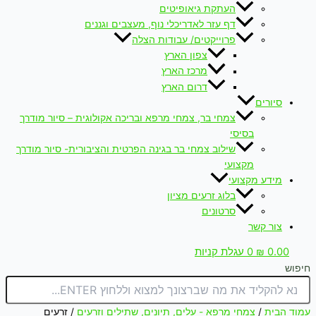
העתקת גיאופיטים
דף עזר לאדריכלי נוף, מעצבים וגננים
פרוייקטים/ עבודות הצלה
צפון הארץ
מרכז הארץ
דרום הארץ
סיורים
צמחי בר, צמחי מרפא ובריכה אקולוגית – סיור מודרך
בסיסי
שילוב צמחי בר בגינה הפרטית והציבורית- סיור מודרך
מקצועי
מידע מקצועי
בלוג זרעים מציון
סרטונים
צור קשר
0.00
₪
0
עגלת קניות
חיפוש
עמוד הבית
/
צמחי מרפא - עלים, תיונים, שתילים וזרעים
/ זרעים