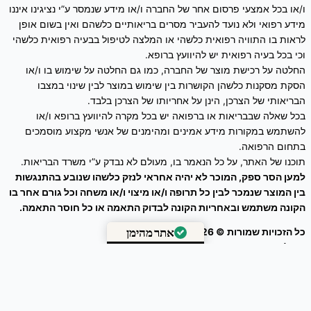
ו/או בכל אמצעי פרסום אחר של החברה ו/או מידע שנמסר ע”י נציגינו איננו
מידע רפואי ולא נועד להעביר מסרים בריאותיים כלשהם ואין בשום אופן
לראות בו התוויה רפואית כלשהי או המלצה לטיפול בבעיה רפואית כלשהי
וכי בכל בעיה רפואית יש להיוועץ ברופא.
החלטה על רכישת מוצר של החברה, כמו גם החלטה על שימוש בו ו/או
הסקת מסקנות כלשהן הקושרות בין שימוש במוצר לבין שינוי במצבו
הבריאותי של הצרכן, הינן על אחריותו של הצרכן בלבד.
בכל שאלה שבבריאות או ברפואה יש בכל מקרה להיוועץ ברופא ו/או
להשתמש במקורות מידע אמינים ומהימנים של אנשי מקצוע מוסמכים
בתחום הרפואה.
תוכנו של האתר, על כל הנאמר בו, מעולם לא נבדק ע”י משרד הבריאות.
למען הסר ספק, המוכר לא יהיה אחראי לנזק כלשהו שנובע בהתנגשות
בין המוצר שנמכר לבין כל תרופה ו/או מיצוי ו/או משחה וכל גורם אחר בו
הקונה משתמש ובאחריות הקונה לבדוק התאמה או כל חוסר התאמה.
כל הזכויות שמורות © 2026
זרעים מציון
אתר מהימן
ניהול אתר – עיצוב ושיווק דיגיטלי :
Webeing Digital
מאומת על ידי
Trustindex
0
הסל שלך