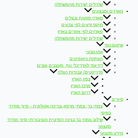
שתילים ישירות מהמשתלה
מארזים ומבצעים
מארזי פקעות ובצלים
מיקס זרעים לפי צבעים
מארזים לפי אזורים בארץ
שתילים ישירות מהמשתלה
שיקום נופי
אחו טבעי
העתקת גיאופיטים
דף עזר לאדריכלי נוף, מעצבים וגננים
פרוייקטים/ עבודות הצלה
צפון הארץ
מרכז הארץ
דרום הארץ
סיורים
צמחי בר, צמחי מרפא ובריכה אקולוגית – סיור מודרך
בסיסי
שילוב צמחי בר בגינה הפרטית והציבורית- סיור מודרך
מקצועי
מידע מקצועי