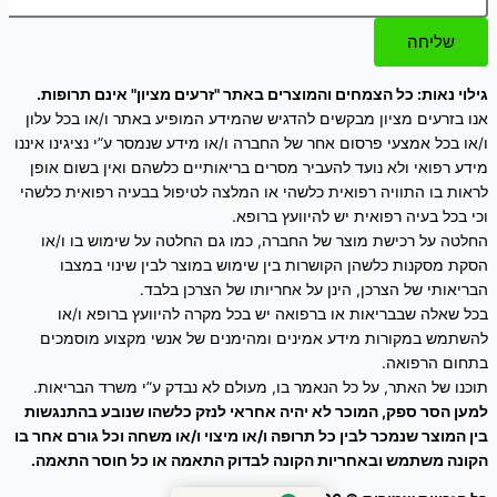
שליחה
גילוי נאות: כל הצמחים והמוצרים באתר "זרעים מציון" אינם תרופות.
אנו בזרעים מציון מבקשים להדגיש שהמידע המופיע באתר ו/או בכל עלון
ו/או בכל אמצעי פרסום אחר של החברה ו/או מידע שנמסר ע”י נציגינו איננו
מידע רפואי ולא נועד להעביר מסרים בריאותיים כלשהם ואין בשום אופן
לראות בו התוויה רפואית כלשהי או המלצה לטיפול בבעיה רפואית כלשהי
וכי בכל בעיה רפואית יש להיוועץ ברופא.
החלטה על רכישת מוצר של החברה, כמו גם החלטה על שימוש בו ו/או
הסקת מסקנות כלשהן הקושרות בין שימוש במוצר לבין שינוי במצבו
הבריאותי של הצרכן, הינן על אחריותו של הצרכן בלבד.
בכל שאלה שבבריאות או ברפואה יש בכל מקרה להיוועץ ברופא ו/או
להשתמש במקורות מידע אמינים ומהימנים של אנשי מקצוע מוסמכים
בתחום הרפואה.
תוכנו של האתר, על כל הנאמר בו, מעולם לא נבדק ע”י משרד הבריאות.
למען הסר ספק, המוכר לא יהיה אחראי לנזק כלשהו שנובע בהתנגשות
בין המוצר שנמכר לבין כל תרופה ו/או מיצוי ו/או משחה וכל גורם אחר בו
הקונה משתמש ובאחריות הקונה לבדוק התאמה או כל חוסר התאמה.