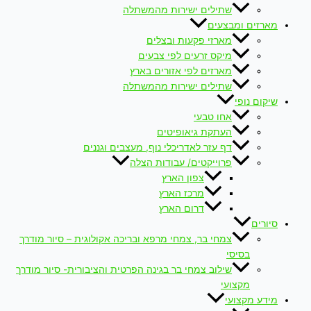
שתילים ישירות מהמשתלה
מארזים ומבצעים
מארזי פקעות ובצלים
מיקס זרעים לפי צבעים
מארזים לפי אזורים בארץ
שתילים ישירות מהמשתלה
שיקום נופי
אחו טבעי
העתקת גיאופיטים
דף עזר לאדריכלי נוף, מעצבים וגננים
פרוייקטים/ עבודות הצלה
צפון הארץ
מרכז הארץ
דרום הארץ
סיורים
צמחי בר, צמחי מרפא ובריכה אקולוגית – סיור מודרך
בסיסי
שילוב צמחי בר בגינה הפרטית והציבורית- סיור מודרך
מקצועי
מידע מקצועי