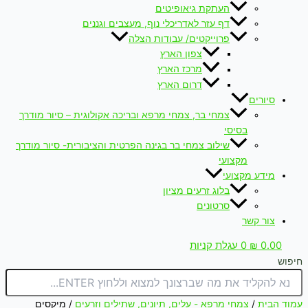
העתקת גיאופיטים
דף עזר לאדריכלי נוף, מעצבים וגננים
פרוייקטים/ עבודות הצלה
צפון הארץ
מרכז הארץ
דרום הארץ
סיורים
צמחי בר, צמחי מרפא ובריכה אקולוגית – סיור מודרך
בסיסי
שילוב צמחי בר בגינה הפרטית והציבורית- סיור מודרך
מקצועי
מידע מקצועי
בלוג זרעים מציון
סרטונים
צור קשר
0.00
₪
0
עגלת קניות
חיפוש
עמוד הבית
/
צמחי מרפא - עלים, תיונים, שתילים וזרעים
/ מיקסים