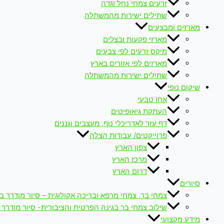
זרעים צמחי נחל וגדה
שתילים ישירות מהמשתלה
מארזים ומבצעים
מארזי פקעות ובצלים
מיקס זרעים לפי צבעים
מארזים לפי אזורים בארץ
שתילים ישירות מהמשתלה
שיקום נופי
אחו טבעי
העתקת גיאופיטים
דף עזר לאדריכלי נוף, מעצבים וגננים
פרוייקטים/ עבודות הצלה
צפון הארץ
מרכז הארץ
דרום הארץ
סיורים
צמחי בר, צמחי מרפא ובריכה אקולוגית – סיור מודרך ב
שילוב צמחי בר בגינה הפרטית והציבורית- סיור מודרך 
מידע מקצועי