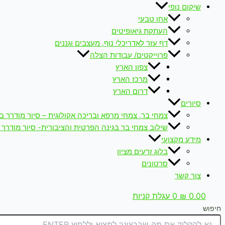
שיקום נופי
אחו טבעי
העתקת גיאופיטים
דף עזר לאדריכלי נוף, מעצבים וגננים
פרוייקטים/ עבודות הצלה
צפון הארץ
מרכז הארץ
דרום הארץ
סיורים
צמחי בר, צמחי מרפא ובריכה אקולוגית – סיור מודרך ב
שילוב צמחי בר בגינה הפרטית והציבורית- סיור מודרך 
מידע מקצועי
בלוג זרעים מציון
סרטונים
צור קשר
0.00
₪
0
עגלת קניות
חיפוש