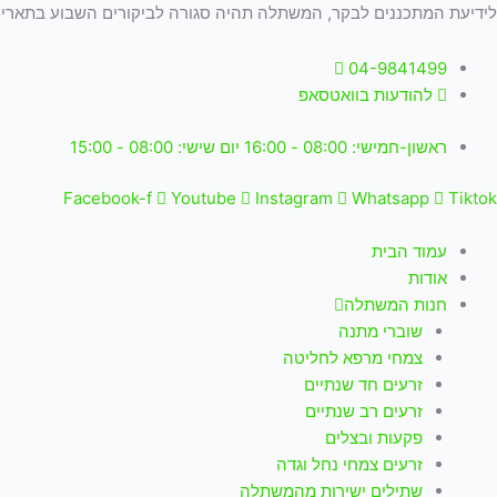
ילוג
לידיעת המתכננים לבקר, המשתלה תהיה סגורה לביקורים השבוע בתאריכים: 18-19.6.26 (ימים חמישי+שישי הק
תוכן
04-9841499
להודעות בוואטסאפ
ראשון-חמישי: 08:00 - 16:00 יום שישי: 08:00 - 15:00
Facebook-f
Youtube
Instagram
Whatsapp
Tiktok
עמוד הבית
אודות
חנות המשתלה
שוברי מתנה
צמחי מרפא לחליטה
זרעים חד שנתיים
זרעים רב שנתיים
פקעות ובצלים
זרעים צמחי נחל וגדה
שתילים ישירות מהמשתלה