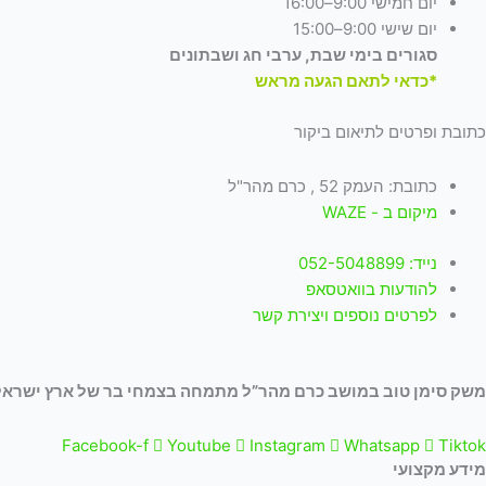
יום חמישי 9:00–16:00
יום שישי 9:00–15:00
סגורים בימי שבת, ערבי חג ושבתונים
*כדאי לתאם הגעה מראש
כתובת ופרטים לתיאום ביקור
כתובת: העמק 52 , כרם מהר"ל
מיקום ב - WAZE
נייד: 052-5048899
להודעות בוואטסאפ
לפרטים נוספים ויצירת קשר
משק סימן טוב במושב כרם מהר”ל מתמחה בצמחי בר של ארץ ישראל 
Facebook-f
Youtube
Instagram
Whatsapp
Tiktok
מידע מקצועי