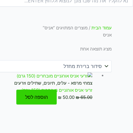
עמוד הבית
/ מוצרים המתויגים “אניס”
אניס
מציג תוצאה אחת
המחיר
המחיר
המקורי
הנוכחי
צמחי מרפא - עלים, תיונים, שתילים וזרעים
היה:
הוא:
זרעי אניס אורגניים מובחרים (150 גרם)
₪ 50.00.
₪ 65.00.
הוספה לסל
₪
50.00
₪
65.00