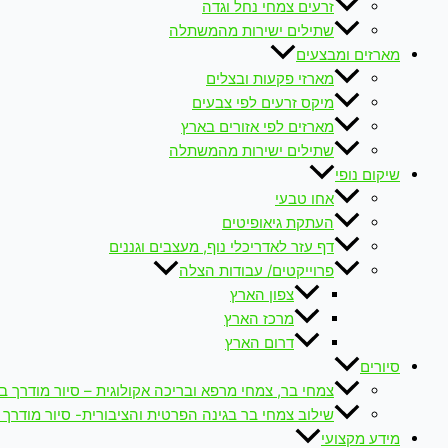
זרעים צמחי נחל וגדה
שתילים ישירות מהמשתלה
מארזים ומבצעים
מארזי פקעות ובצלים
מיקס זרעים לפי צבעים
מארזים לפי אזורים בארץ
שתילים ישירות מהמשתלה
שיקום נופי
אחו טבעי
העתקת גיאופיטים
דף עזר לאדריכלי נוף, מעצבים וגננים
פרוייקטים/ עבודות הצלה
צפון הארץ
מרכז הארץ
דרום הארץ
סיורים
צמחי בר, צמחי מרפא ובריכה אקולוגית – סיור מודרך ב
שילוב צמחי בר בגינה הפרטית והציבורית- סיור מודרך 
מידע מקצועי