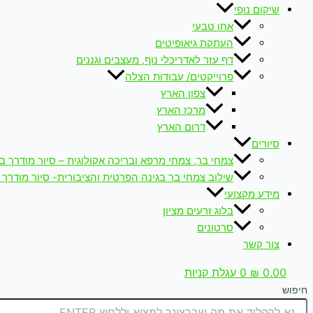
שיקום נופי
אחו טבעי
העתקת גיאופיטים
דף עזר לאדריכלי נוף, מעצבים וגננים
פרוייקטים/ עבודות הצלה
צפון הארץ
מרכז הארץ
דרום הארץ
סיורים
צמחי בר, צמחי מרפא ובריכה אקולוגית – סיור מודרך ב
שילוב צמחי בר בגינה הפרטית והציבורית- סיור מודרך 
מידע מקצועי
בלוג זרעים מציון
סרטונים
צור קשר
0.00
₪
0
עגלת קניות
חיפוש