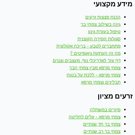
מידע מקצועי
הכנת פצצות זרעים
גינה בשילוב צמחי בר
טיפול בעזרת גינון
סגולות הסירה הקוצנית
מתחברים לטבע - בריכה אקולוגית
מה זה העתקת גיאופיטים ?
דף עזר לאדריכלי נוף, מעצבים וגננים
צמחי מרפא מבין צמחי הבר
צמחי מרפא - ללכת על בטוח
תבלינים וצמחי מרפא
זרעים מציון
סיורים במשתלה
צמחי מרפא - עלים לחליטה
צמחי בר חד שנתיים
צמחי בר רב שנתיים