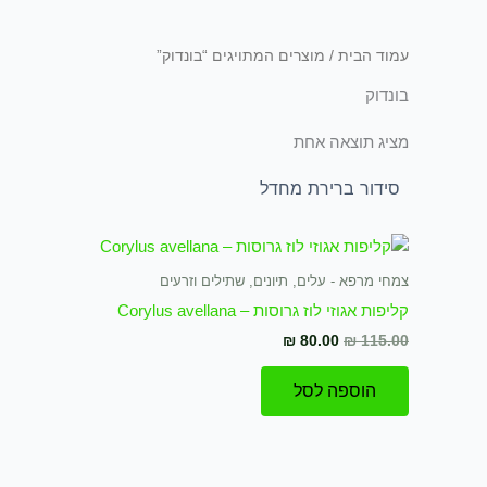
עמוד הבית
/ מוצרים המתויגים “בונדוק”
בונדוק
מציג תוצאה אחת
המחיר
המחיר
המקורי
הנוכחי
היה:
הוא:
צמחי מרפא - עלים, תיונים, שתילים וזרעים
₪ 80.00.
₪ 115.00.
קליפות אגוזי לוז גרוסות – Corylus avellana
₪
80.00
₪
115.00
הוספה לסל