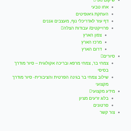
אחו טבעי
העתקת גיאופיטים
דף עזר לאדריכלי נוף, מעצבים וגננים
פרוייקטים/ עבודות הצלה
צפון הארץ
מרכז הארץ
דרום הארץ
סיורים
צמחי בר, צמחי מרפא ובריכה אקולוגית – סיור מודרך
בסיסי
שילוב צמחי בר בגינה הפרטית והציבורית- סיור מודרך
מקצועי
מידע מקצועי
בלוג זרעים מציון
סרטונים
צור קשר