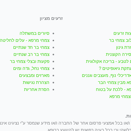
זרעים מציון
ות זרעים
סיורים במשתלה
וב צמחי בר
צמחי מרפא - עלים לחליטה
רת גינון
צמחי בר חד שנתיים
סירה הקוצנית
צמחי בר רב שנתיים
לטבע - בריכה אקולוגית
פקעות ובצלי צמחי בר
תקת גיאופיטים ?
צמחי נחל, גדה ומים
דריכלי נוף, מעצבים וגננים
מארזים ומבצעים
א מבין צמחי הבר
הצהרת נגישות
א - ללכת על בטוח
הסרת אחריות
וצמחי מרפא
ת.
/או בכל אמצעי פרסום אחר של החברה ו/או מידע שנמסר ע”י נציגינו איננ
לשהי וכי בכל בעיה רפואית יש להיוועץ ברופא.