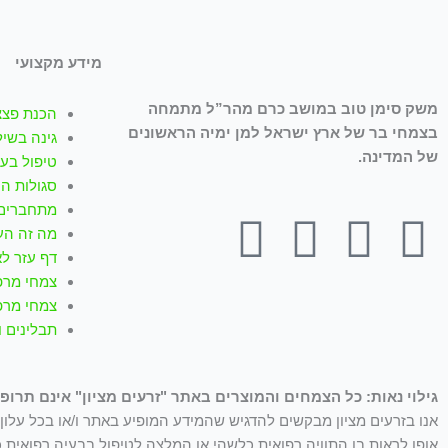
מידע מקצועי
משק סימן טוב במושב כרם מהר”ל מתמחה
הכנת פצצ
בצמחי בר של ארץ ישראל למן ימיה הראשונים
גינה בשיל
של המדינה.
טיפול בעז
סגולות ה
מתחברים 
T
W
I
Y
F
מה זה הע
דף עזר לא
i
h
n
o
a
צמחי מרפ
צמחי מרפ
k
a
s
u
c
תבלינים 
t
t
t
t
e
גילוי נאות: כל הצמחים והמוצרים באתר "זרעים מציון" אינם תרופו
o
s
a
u
b
אנו בזרעים מציון מבקשים להדגיש שהמידע המופיע באתר ו/או בכל עלון ו
אופן לראות בו התוויה רפואית כלשהי או המלצה לטיפול בבעיה רפואית כ