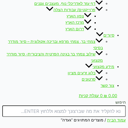
דף עזר לאדריכלי נוף, מעצבים וגננים
פרוייקטים/ עבודות הצלה
צפון הארץ
מרכז הארץ
דרום הארץ
סיורים
צמחי בר, צמחי מרפא ובריכה אקולוגית – סיור מודרך
בסיסי
שילוב צמחי בר בגינה הפרטית והציבורית- סיור מודרך
מקצועי
מידע מקצועי
בלוג זרעים מציון
סרטונים
צור קשר
0.00
₪
0
עגלת קניות
חיפוש
עמוד הבית
/ מוצרים המתויגים “געדה”