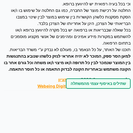
וכי בכל בעיה רפואית יש להיוועץ ברופא.
החלטה על רכישת מוצר של החברה, כמו גם החלטה על שימוש בו ו/או
הסקת מסקנות כלשהן הקושרות בין שימוש במוצר לבין שינוי במצבו
הבריאותי של הצרכן, הינן על אחריותו של הצרכן בלבד.
בכל שאלה שבבריאות או ברפואה יש בכל מקרה להיוועץ ברופא ו/או
להשתמש במקורות מידע אמינים ומהימנים של אנשי מקצוע מוסמכים
בתחום הרפואה.
תוכנו של האתר, על כל הנאמר בו, מעולם לא נבדק ע”י משרד הבריאות.
למען הסר ספק, המוכר לא יהיה אחראי לנזק כלשהו שנובע בהתנגשות
בין המוצר שנמכר לבין כל תרופה ו/או מיצוי ו/או משחה וכל גורם אחר בו
הקונה משתמש ובאחריות הקונה לבדוק התאמה או כל חוסר התאמה.
כל הזכויות שמורות © 2026
זרעים מציון
שתילים באיסוף עצמי מהמשתלה
ניהול אתר – עיצוב ושיווק דיגיטלי :
Webeing Digital
0
הסל שלך
הוספה