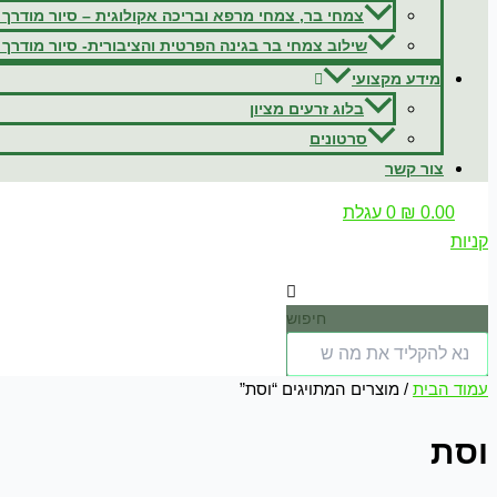
צמחי בר, צמחי מרפא ובריכה אקולוגית – סיור מודרך 
שילוב צמחי בר בגינה הפרטית והציבורית- סיור מודרך 
מידע מקצועי
בלוג זרעים מציון
סרטונים
צור קשר
0.00
₪
0
עגלת
קניות
חיפוש
עמוד הבית
/ מוצרים המתויגים “וסת”
וסת