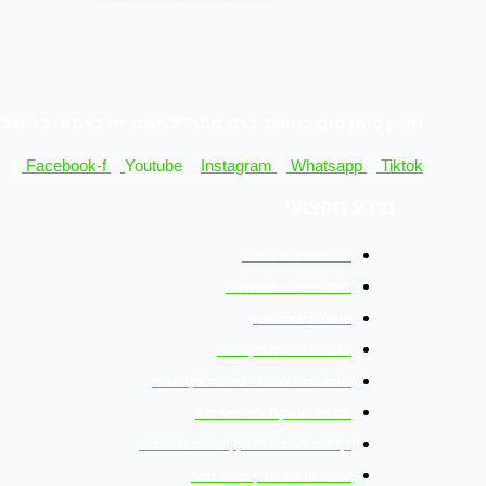
משק סימן טוב במושב כרם מהר”ל מתמחה בצמחי בר של אר
Facebook-f
Youtube
Instagram
Whatsapp
Tiktok
מידע מקצועי
הכנת פצצות זרעים
גינה בשילוב צמחי בר
טיפול בעזרת גינון
סגולות הסירה הקוצנית
מתחברים לטבע - בריכה אקולוגית
מה זה העתקת גיאופיטים ?
דף עזר לאדריכלי נוף, מעצבים וגננים
צמחי מרפא מבין צמחי הבר