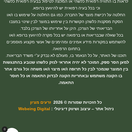
לראות בו התוויה רפואית כלשהי או המלצה לטיפול בבעיה רפואית כלשהי
וכי בכל בעיה רפואית יש להיוועץ ברופא.
החלטה על רכישת מוצר של החברה, כמו גם החלטה על שימוש בו ו/או
הסקת מסקנות כלשהן הקושרות בין שימוש במוצר לבין שינוי במצבו
הבריאותי של הצרכן, הינן על אחריותו של הצרכן בלבד.
בכל שאלה שבבריאות או ברפואה יש בכל מקרה להיוועץ ברופא ו/או
להשתמש במקורות מידע אמינים ומהימנים של אנשי מקצוע מוסמכים
בתחום הרפואה.
תוכנו של האתר, על כל הנאמר בו, מעולם לא נבדק ע”י משרד הבריאות.
למען הסר ספק, המוכר לא יהיה אחראי לנזק כלשהו שנובע בהתנגשות
בין המוצר שנמכר לבין כל תרופה ו/או מיצוי ו/או משחה וכל גורם אחר
בו הקונה משתמש ובאחריות הקונה לבדוק התאמה או כל חוסר
התאמה.
כל הזכויות שמורות © 2026
זרעים מציון
ניהול אתר – עיצוב ושיווק דיגיטלי :
Webeing Digital
0