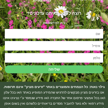
הסרת אחריות
רוצה לקבל מאיתנו עדכונים?
ניתן להירשם כאן
שם
אימייל
טלפון
שליחה
גילוי נאות: כל הצמחים והמוצרים באתר "זרעים מציון" אינם תרופות.
אנו בזרעים מציון מבקשים להדגיש שהמידע המופיע באתר ו/או בכל עלון
ו/או בכל אמצעי פרסום אחר של החברה ו/או מידע שנמסר ע”י נציגינו איננו
מידע רפואי ולא נועד להעביר מסרים בריאותיים כלשהם ואין בשום אופן