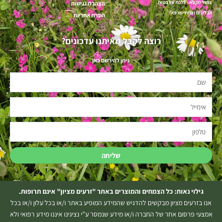
צמחי מרפא - ללכת על בטוח
הצהרת נגישות
תבלינים וצמחי מרפא
הסרת אחריות
רוצה לקבל מאיתנו עדכונים?
ניתן להירשם כאן
שם
אימייל
טלפון
שליחה
גילוי נאות: כל הצמחים והמוצרים באתר "זרעים מציון" אינם תרופות.
אנו בזרעים מציון מבקשים להדגיש שהמידע המופיע באתר ו/או בכל עלון ו/או בכל
אמצעי פרסום אחר של החברה ו/או מידע שנמסר ע”י נציגינו איננו מידע רפואי ולא