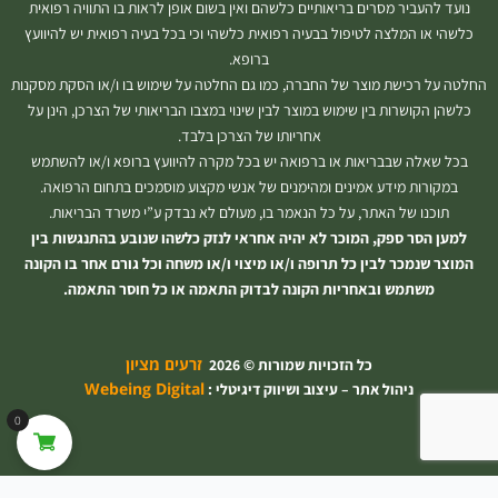
נועד להעביר מסרים בריאותיים כלשהם ואין בשום אופן לראות בו התוויה רפואית
כלשהי או המלצה לטיפול בבעיה רפואית כלשהי וכי בכל בעיה רפואית יש להיוועץ
ברופא.
החלטה על רכישת מוצר של החברה, כמו גם החלטה על שימוש בו ו/או הסקת מסקנות
כלשהן הקושרות בין שימוש במוצר לבין שינוי במצבו הבריאותי של הצרכן, הינן על
אחריותו של הצרכן בלבד.
בכל שאלה שבבריאות או ברפואה יש בכל מקרה להיוועץ ברופא ו/או להשתמש
במקורות מידע אמינים ומהימנים של אנשי מקצוע מוסמכים בתחום הרפואה.
תוכנו של האתר, על כל הנאמר בו, מעולם לא נבדק ע”י משרד הבריאות.
למען הסר ספק, המוכר לא יהיה אחראי לנזק כלשהו שנובע בהתנגשות בין
המוצר שנמכר לבין כל תרופה ו/או מיצוי ו/או משחה וכל גורם אחר בו הקונה
משתמש ובאחריות הקונה לבדוק התאמה או כל חוסר התאמה.
זרעים מציון
כל הזכויות שמורות © 2026
Webeing Digital
ניהול אתר – עיצוב ושיווק דיגיטלי :
0