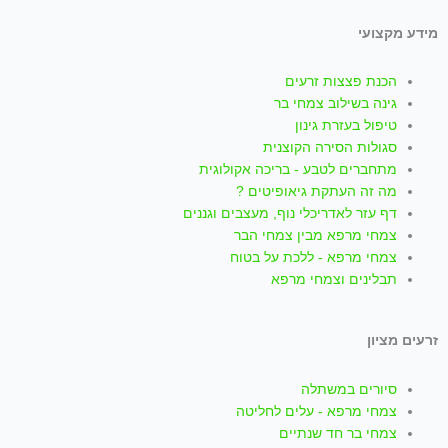
i
h
n
o
a
מידע מקצועי
k
a
s
u
c
הכנת פצצות זרעים
t
t
t
t
e
גינה בשילוב צמחי בר
טיפול בעזרת גינון
סגולות הסירה הקוצנית
o
s
a
u
b
מתחברים לטבע - בריכה אקולוגית
מה זה העתקת גיאופיטים ?
k
a
g
b
o
דף עזר לאדריכלי נוף, מעצבים וגננים
צמחי מרפא מבין צמחי הבר
p
r
e
o
צמחי מרפא - ללכת על בטוח
תבלינים וצמחי מרפא
p
a
k
זרעים מציון
m
-
סיורים במשתלה
f
צמחי מרפא - עלים לחליטה
צמחי בר חד שנתיים