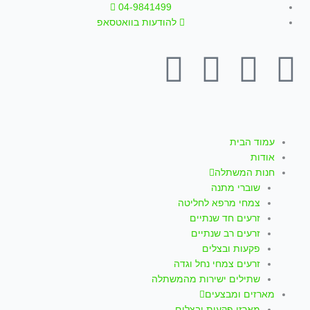
ילוג
04-9841499
תוכן
להודעות בוואטסאפ
T
W
I
Y
F
i
h
n
o
a
k
a
s
u
c
עמוד הבית
אודות
t
t
t
t
e
חנות המשתלה
שוברי מתנה
o
s
a
u
b
צמחי מרפא לחליטה
זרעים חד שנתיים
k
a
g
b
o
זרעים רב שנתיים
פקעות ובצלים
p
r
e
o
זרעים צמחי נחל וגדה
שתילים ישירות מהמשתלה
מארזים ומבצעים
מארזי פקעות ובצלים