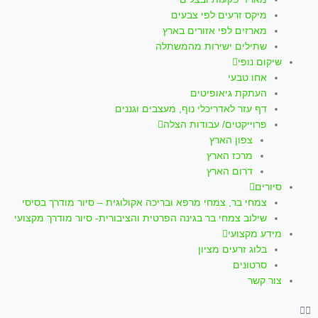
p
a
k
מיקס זרעים לפי צבעים
m
-
מארזים לפי אזורים בארץ
שתילים ישירות מהמשתלה
f
שיקום נופי
אחו טבעי
העתקת גיאופיטים
דף עזר לאדריכלי נוף, מעצבים וגננים
פרוייקטים/ עבודות הצלה
צפון הארץ
מרכז הארץ
דרום הארץ
סיורים
צמחי בר, צמחי מרפא ובריכה אקולוגית – סיור מודרך בסיסי
שילוב צמחי בר בגינה הפרטית והציבורית- סיור מודרך מקצועי
מידע מקצועי
בלוג זרעים מציון
סרטונים
צור קשר