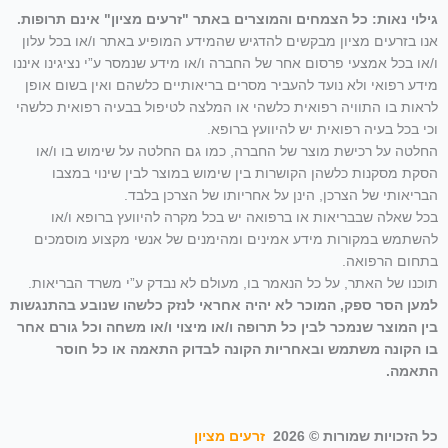
גילוי נאות: כל הצמחים והמוצרים באתר "זרעים מציון" אינם תרופות.
אנו בזרעים מציון מבקשים להדגיש שהמידע המופיע באתר ו/או בכל עלון
ו/או בכל אמצעי פרסום אחר של החברה ו/או מידע שנמסר ע”י נציגינו איננו
מידע רפואי ולא נועד להעביר מסרים בריאותיים כלשהם ואין בשום אופן
לראות בו התוויה רפואית כלשהי או המלצה לטיפול בבעיה רפואית כלשהי
וכי בכל בעיה רפואית יש להיוועץ ברופא.
החלטה על רכישת מוצר של החברה, כמו גם החלטה על שימוש בו ו/או
הסקת מסקנות כלשהן הקושרות בין שימוש במוצר לבין שינוי במצבו
הבריאותי של הצרכן, הינן על אחריותו של הצרכן בלבד.
בכל שאלה שבבריאות או ברפואה יש בכל מקרה להיוועץ ברופא ו/או
להשתמש במקורות מידע אמינים ומהימנים של אנשי מקצוע מוסמכים
בתחום הרפואה.
תוכנו של האתר, על כל הנאמר בו, מעולם לא נבדק ע”י משרד הבריאות.
למען הסר ספק, המוכר לא יהיה אחראי לנזק כלשהו שנובע בהתנגשות
בין המוצר שנמכר לבין כל תרופה ו/או מיצוי ו/או משחה וכל גורם אחר
בו הקונה משתמש ובאחריות הקונה לבדוק התאמה או כל חוסר
התאמה.
כל הזכויות שמורות © 2026
זרעים מציון