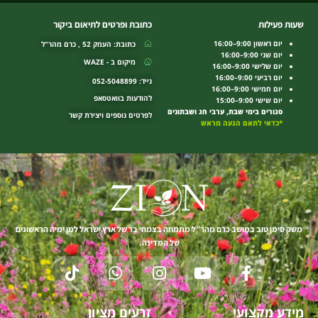
שעות פעילות
כתובת ופרטים לתיאום ביקור
יום ראשון 9:00–16:00
כתובת: העמק 52 , כרם מהר"ל
יום שני 9:00–16:00
מיקום ב - WAZE
יום שלישי 9:00–16:00
יום רביעי 9:00–16:00
נייד: 052-5048899
יום חמישי 9:00–16:00
להודעות בוואטסאפ
יום שישי 9:00–15:00
סגורים בימי שבת, ערבי חג ושבתונים
לפרטים נוספים ויצירת קשר
*כדאי לתאם הגעה מראש
משק סימן טוב במושב כרם מהר”ל מתמחה בצמחי בר של ארץ ישראל למן ימיה הראשונים
של המדינה.
T
W
I
Y
F
i
h
n
o
a
k
a
s
u
c
מידע מקצועי
זרעים מציון