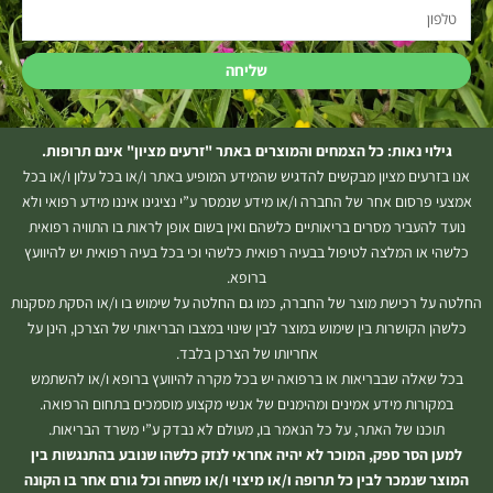
טלפון
שליחה
גילוי נאות: כל הצמחים והמוצרים באתר "זרעים מציון" אינם תרופות.
אנו בזרעים מציון מבקשים להדגיש שהמידע המופיע באתר ו/או בכל עלון ו/או בכל
אמצעי פרסום אחר של החברה ו/או מידע שנמסר ע”י נציגינו איננו מידע רפואי ולא
נועד להעביר מסרים בריאותיים כלשהם ואין בשום אופן לראות בו התוויה רפואית
כלשהי או המלצה לטיפול בבעיה רפואית כלשהי וכי בכל בעיה רפואית יש להיוועץ
ברופא.
החלטה על רכישת מוצר של החברה, כמו גם החלטה על שימוש בו ו/או הסקת מסקנות
כלשהן הקושרות בין שימוש במוצר לבין שינוי במצבו הבריאותי של הצרכן, הינן על
אחריותו של הצרכן בלבד.
בכל שאלה שבבריאות או ברפואה יש בכל מקרה להיוועץ ברופא ו/או להשתמש
במקורות מידע אמינים ומהימנים של אנשי מקצוע מוסמכים בתחום הרפואה.
תוכנו של האתר, על כל הנאמר בו, מעולם לא נבדק ע”י משרד הבריאות.
למען הסר ספק, המוכר לא יהיה אחראי לנזק כלשהו שנובע בהתנגשות בין
המוצר שנמכר לבין כל תרופה ו/או מיצוי ו/או משחה וכל גורם אחר בו הקונה