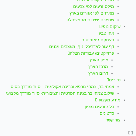
p
a
k
מיקס זרעים לפי צבעים
m
-
מארזים לפי אזורים בארץ
שתילים ישירות מהמשתלה
f
שיקום נופי
אחו טבעי
העתקת גיאופיטים
דף עזר לאדריכלי נוף, מעצבים וגננים
פרוייקטים/ עבודות הצלה
צפון הארץ
מרכז הארץ
דרום הארץ
סיורים
צמחי בר, צמחי מרפא ובריכה אקולוגית – סיור מודרך בסיסי
שילוב צמחי בר בגינה הפרטית והציבורית- סיור מודרך מקצועי
מידע מקצועי
בלוג זרעים מציון
סרטונים
צור קשר