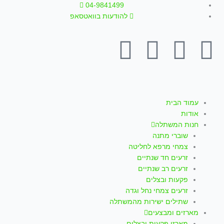
ילוג
04-9841499
תוכן
להודעות בוואטסאפ
T
W
I
Y
F
i
h
n
o
a
k
a
s
u
c
עמוד הבית
אודות
t
t
t
t
e
חנות המשתלה
שוברי מתנה
o
s
a
u
b
צמחי מרפא לחליטה
זרעים חד שנתיים
k
a
g
b
o
זרעים רב שנתיים
פקעות ובצלים
p
r
e
o
זרעים צמחי נחל וגדה
שתילים ישירות מהמשתלה
מארזים ומבצעים
מארזי פקעות ובצלים