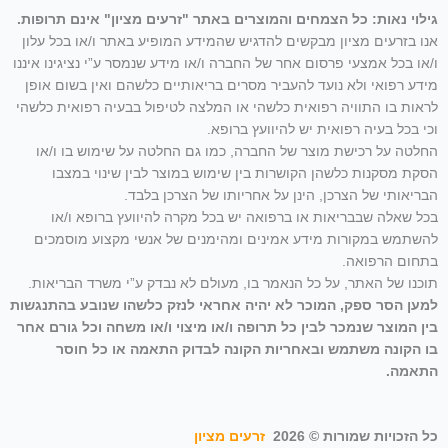
גילוי נאות: כל הצמחים והמוצרים באתר "זרעים מציון" אינם תרופות.
אנו בזרעים מציון מבקשים להדגיש שהמידע המופיע באתר ו/או בכל עלון
ו/או בכל אמצעי פרסום אחר של החברה ו/או מידע שנמסר ע”י נציגינו איננו
מידע רפואי ולא נועד להעביר מסרים בריאותיים כלשהם ואין בשום אופן
לראות בו התוויה רפואית כלשהי או המלצה לטיפול בבעיה רפואית כלשהי
וכי בכל בעיה רפואית יש להיוועץ ברופא.
החלטה על רכישת מוצר של החברה, כמו גם החלטה על שימוש בו ו/או
הסקת מסקנות כלשהן הקושרות בין שימוש במוצר לבין שינוי במצבו
הבריאותי של הצרכן, הינן על אחריותו של הצרכן בלבד.
בכל שאלה שבבריאות או ברפואה יש בכל מקרה להיוועץ ברופא ו/או
להשתמש במקורות מידע אמינים ומהימנים של אנשי מקצוע מוסמכים
בתחום הרפואה.
תוכנו של האתר, על כל הנאמר בו, מעולם לא נבדק ע”י משרד הבריאות.
למען הסר ספק, המוכר לא יהיה אחראי לנזק כלשהו שנובע בהתנגשות
בין המוצר שנמכר לבין כל תרופה ו/או מיצוי ו/או משחה וכל גורם אחר
בו הקונה משתמש ובאחריות הקונה לבדוק התאמה או כל חוסר
התאמה.
כל הזכויות שמורות © 2026
זרעים מציון