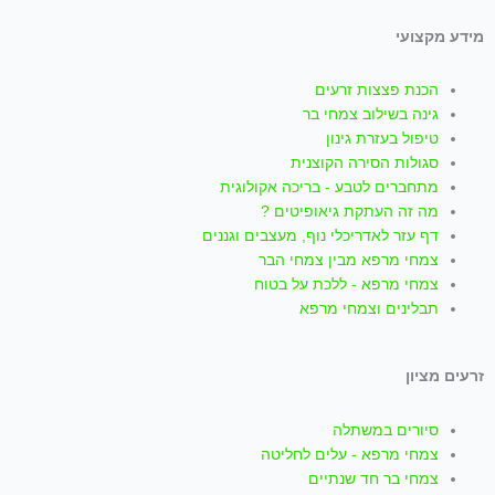
i
h
n
o
a
מידע מקצועי
k
a
s
u
c
הכנת פצצות זרעים
t
t
t
t
e
גינה בשילוב צמחי בר
טיפול בעזרת גינון
סגולות הסירה הקוצנית
o
s
a
u
b
מתחברים לטבע - בריכה אקולוגית
מה זה העתקת גיאופיטים ?
k
a
g
b
o
דף עזר לאדריכלי נוף, מעצבים וגננים
צמחי מרפא מבין צמחי הבר
p
r
e
o
צמחי מרפא - ללכת על בטוח
תבלינים וצמחי מרפא
p
a
k
זרעים מציון
m
-
סיורים במשתלה
f
צמחי מרפא - עלים לחליטה
צמחי בר חד שנתיים