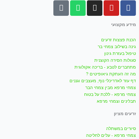
T
W
I
Y
F
i
h
n
o
a
k
a
s
u
c
מידע מקצועי
t
t
t
t
e
o
s
a
u
b
הכנת פצצות זרעים
k
a
g
b
o
גינה בשילוב צמחי בר
p
r
e
o
טיפול בעזרת גינון
p
a
k
סגולות הסירה הקוצנית
m
-
מתחברים לטבע - בריכה אקולוגית
f
מה זה העתקת גיאופיטים ?
דף עזר לאדריכלי נוף, מעצבים וגננים
צמחי מרפא מבין צמחי הבר
צמחי מרפא - ללכת על בטוח
תבלינים וצמחי מרפא
זרעים מציון
סיורים במשתלה
צמחי מרפא - עלים לחליטה