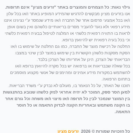
גילוי נאות: כל הצמחים והמוצרים באתר "זרעים מציון" אינם תרופות.
אנו בזרעים מציון מבקשים להדגיש שהמידע המופיע באתר ו/או בכל עלון
ו/או בכל אמצעי פרסום אחר של החברה ו/או מידע שנמסר ע”י נציגינו איננו
מידע רפואי ולא נועד להעביר מסרים בריאותיים כלשהם ואין בשום אופן
לראות בו התוויה רפואית כלשהי או המלצה לטיפול בבעיה רפואית כלשהי
וכי בכל בעיה רפואית יש להיוועץ ברופא.
החלטה על רכישת מוצר של החברה, כמו גם החלטה על שימוש בו ו/או
הסקת מסקנות כלשהן הקושרות בין שימוש במוצר לבין שינוי במצבו
הבריאותי של הצרכן, הינן על אחריותו של הצרכן בלבד.
בכל שאלה שבבריאות או ברפואה יש בכל מקרה להיוועץ ברופא ו/או
להשתמש במקורות מידע אמינים ומהימנים של אנשי מקצוע מוסמכים
בתחום הרפואה.
תוכנו של האתר, על כל הנאמר בו, מעולם לא נבדק ע”י משרד הבריאות.
למען הסר ספק, המוכר לא יהיה אחראי לנזק כלשהו שנובע בהתנגשות
בין המוצר שנמכר לבין כל תרופה ו/או מיצוי ו/או משחה וכל גורם אחר
בו הקונה משתמש ובאחריות הקונה לבדוק התאמה או כל חוסר
התאמה.
כל הזכויות שמורות © 2026
זרעים מציון