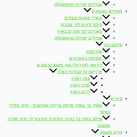
שתילים ישירות מהמשתלה
מארזים ומבצעים
מארזי פקעות ובצלים
מיקס זרעים לפי צבעים
מארזים לפי אזורים בארץ
שתילים ישירות מהמשתלה
שיקום נופי
אחו טבעי
העתקת גיאופיטים
דף עזר לאדריכלי נוף, מעצבים וגננים
פרוייקטים/ עבודות הצלה
צפון הארץ
מרכז הארץ
דרום הארץ
סיורים
צמחי בר, צמחי מרפא ובריכה אקולוגית – סיור מודרך
בסיסי
שילוב צמחי בר בגינה הפרטית והציבורית- סיור מודרך
מקצועי
מידע מקצועי