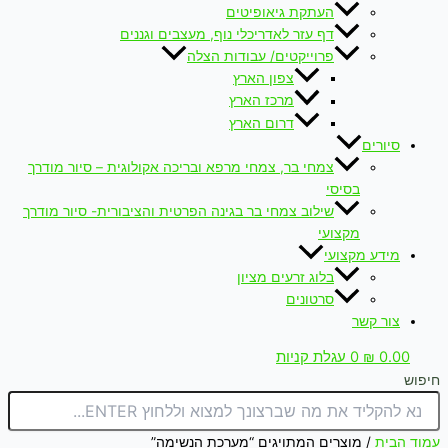
העתקת גיאופיטים
דף עזר לאדריכלי נוף, מעצבים וגננים
פרוייקטים/ עבודות הצלה
צפון הארץ
מרכז הארץ
דרום הארץ
סיורים
צמחי בר, צמחי מרפא ובריכה אקולוגית – סיור מודרך
בסיסי
שילוב צמחי בר בגינה הפרטית והציבורית- סיור מודרך
מקצועי
מידע מקצועי
בלוג זרעים מציון
סרטונים
צור קשר
0.00
₪
0
עגלת קניות
חיפוש
עמוד הבית
/ מוצרים המתויגים “מערכת הנשימה”