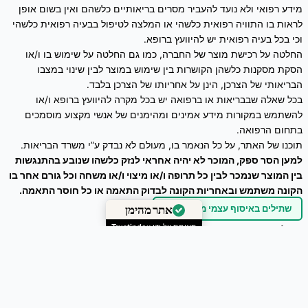
מידע רפואי ולא נועד להעביר מסרים בריאותיים כלשהם ואין בשום אופן
לראות בו התוויה רפואית כלשהי או המלצה לטיפול בבעיה רפואית כלשהי
וכי בכל בעיה רפואית יש להיוועץ ברופא.
החלטה על רכישת מוצר של החברה, כמו גם החלטה על שימוש בו ו/או
הסקת מסקנות כלשהן הקושרות בין שימוש במוצר לבין שינוי במצבו
הבריאותי של הצרכן, הינן על אחריותו של הצרכן בלבד.
בכל שאלה שבבריאות או ברפואה יש בכל מקרה להיוועץ ברופא ו/או
להשתמש במקורות מידע אמינים ומהימנים של אנשי מקצוע מוסמכים
בתחום הרפואה.
תוכנו של האתר, על כל הנאמר בו, מעולם לא נבדק ע”י משרד הבריאות.
למען הסר ספק, המוכר לא יהיה אחראי לנזק כלשהו שנובע בהתנגשות
בין המוצר שנמכר לבין כל תרופה ו/או מיצוי ו/או משחה וכל גורם אחר בו
הקונה משתמש ובאחריות הקונה לבדוק התאמה או כל חוסר התאמה.
שתילים באיסוף עצמי מהמשתלה
כל הזכויות שמורות © 2026
זרעים מציון
אתר מהימן
ניהול אתר – עיצוב ושיווק דיגיטלי :
Webeing Digital
מאומת על ידי
Trustindex
0
הסל שלך