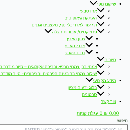
שיקום נופי
אחו טבעי
העתקת גיאופיטים
דף עזר לאדריכלי נוף, מעצבים וגננים
פרוייקטים/ עבודות הצלה
צפון הארץ
מרכז הארץ
דרום הארץ
סיורים
צמחי בר, צמחי מרפא ובריכה אקולוגית – סיור מודרך ב
שילוב צמחי בר בגינה הפרטית והציבורית- סיור מודרך 
מידע מקצועי
בלוג זרעים מציון
סרטונים
צור קשר
0.00
₪
0
עגלת קניות
חיפוש