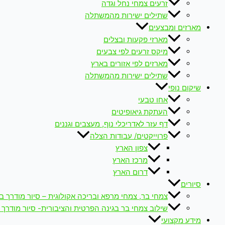
זרעים צמחי נחל וגדה
שתילים ישירות מהמשתלה
מארזים ומבצעים
מארזי פקעות ובצלים
מיקס זרעים לפי צבעים
מארזים לפי אזורים בארץ
שתילים ישירות מהמשתלה
שיקום נופי
אחו טבעי
העתקת גיאופיטים
דף עזר לאדריכלי נוף, מעצבים וגננים
פרוייקטים/ עבודות הצלה
צפון הארץ
מרכז הארץ
דרום הארץ
סיורים
צמחי בר, צמחי מרפא ובריכה אקולוגית – סיור מודרך ב
שילוב צמחי בר בגינה הפרטית והציבורית- סיור מודרך 
מידע מקצועי