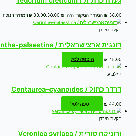
געדה כרתית / Teucrium creticum
38.00
₪
המחיר המקורי היה: ₪ 38.00.
33.00
₪
המחיר הנוכחי הוא: 
בקעת הירדן
דונגית ארצישראלית / Cerinthe-palaestina
הוספה לסל
₪
45.00
הגלבוע
דרדר כחול / Centaurea-cyanoides
הוספה לסל
₪
44.00
בקעת הירדן
ורוניקה סורית / Veronica syriaca