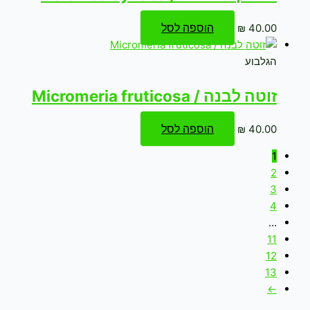
הוספה לסל
₪
40.00
הגלבוע
זוטה לבנה / Micromeria fruticosa
הוספה לסל
₪
40.00
1
2
3
4
…
11
12
13
←