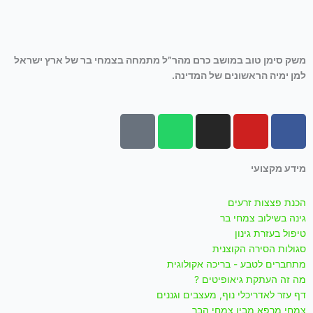
משק סימן טוב במושב כרם מהר”ל מתמחה בצמחי בר של ארץ ישראל
למן ימיה הראשונים של המדינה.
T
W
I
Y
F
i
h
n
o
a
k
a
s
u
c
מידע מקצועי
t
t
t
t
e
o
s
a
u
b
הכנת פצצות זרעים
k
a
g
b
o
גינה בשילוב צמחי בר
p
r
e
o
טיפול בעזרת גינון
p
a
k
סגולות הסירה הקוצנית
m
-
מתחברים לטבע - בריכה אקולוגית
f
מה זה העתקת גיאופיטים ?
דף עזר לאדריכלי נוף, מעצבים וגננים
צמחי מרפא מבין צמחי הבר