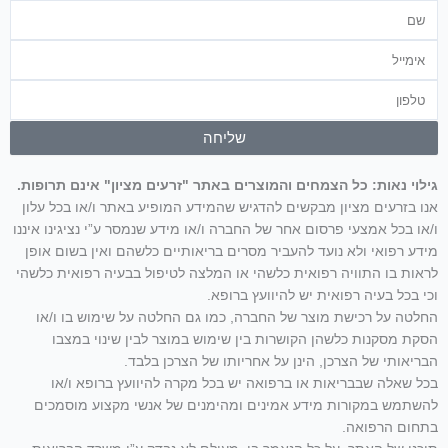
שם
אימייל
טלפון
שליחה
גילוי נאות: כל הצמחים והמוצרים באתר "זרעים מציון" אינם תרופות.
אנו בזרעים מציון מבקשים להדגיש שהמידע המופיע באתר ו/או בכל עלון
ו/או בכל אמצעי פרסום אחר של החברה ו/או מידע שנמסר ע”י נציגינו איננו
מידע רפואי ולא נועד להעביר מסרים בריאותיים כלשהם ואין בשום אופן
לראות בו התוויה רפואית כלשהי או המלצה לטיפול בבעיה רפואית כלשהי
וכי בכל בעיה רפואית יש להיוועץ ברופא.
החלטה על רכישת מוצר של החברה, כמו גם החלטה על שימוש בו ו/או
הסקת מסקנות כלשהן הקושרות בין שימוש במוצר לבין שינוי במצבו
הבריאותי של הצרכן, הינן על אחריותו של הצרכן בלבד.
בכל שאלה שבבריאות או ברפואה יש בכל מקרה להיוועץ ברופא ו/או
להשתמש במקורות מידע אמינים ומהימנים של אנשי מקצוע מוסמכים
בתחום הרפואה.