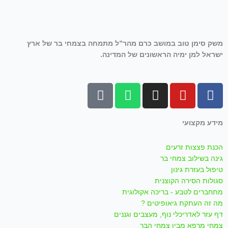
משק סימן טוב במושב כרם מהר”ל מתמחה בצמחי בר של ארץ
ישראל למן ימיה הראשונים של המדינה.
T
W
I
Y
F
i
h
n
o
a
k
a
s
u
c
מידע מקצועי
t
t
t
t
e
o
s
a
u
b
הכנת פצצות זרעים
k
a
g
b
o
גינה בשילוב צמחי בר
p
r
e
o
טיפול בעזרת גינון
p
a
k
סגולות הסירה הקוצנית
m
-
מתחברים לטבע - בריכה אקולוגית
f
מה זה העתקת גיאופיטים ?
דף עזר לאדריכלי נוף, מעצבים וגננים
צמחי מרפא מבין צמחי הבר