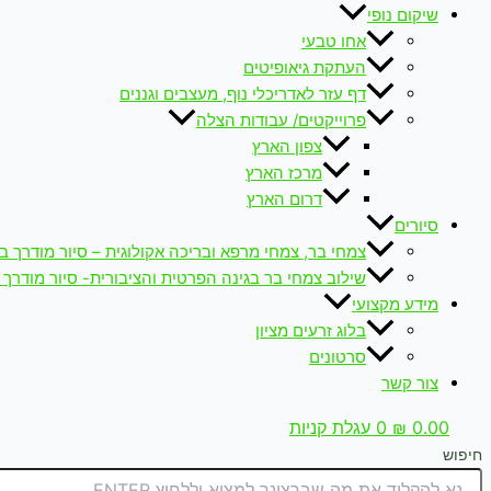
שיקום נופי
אחו טבעי
העתקת גיאופיטים
דף עזר לאדריכלי נוף, מעצבים וגננים
פרוייקטים/ עבודות הצלה
צפון הארץ
מרכז הארץ
דרום הארץ
סיורים
צמחי בר, צמחי מרפא ובריכה אקולוגית – סיור מודרך ב
שילוב צמחי בר בגינה הפרטית והציבורית- סיור מודרך 
מידע מקצועי
בלוג זרעים מציון
סרטונים
צור קשר
0.00
₪
0
עגלת קניות
חיפוש