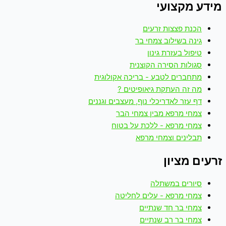
מידע מקצועי
הכנת פצצות זרעים
גינה בשילוב צמחי בר
טיפול בעזרת גינון
סגולות הסירה הקוצנית
מתחברים לטבע - בריכה אקולוגית
מה זה העתקת גיאופיטים ?
דף עזר לאדריכלי נוף, מעצבים וגננים
צמחי מרפא מבין צמחי הבר
צמחי מרפא - ללכת על בטוח
תבלינים וצמחי מרפא
זרעים מציון
סיורים במשתלה
צמחי מרפא - עלים לחליטה
צמחי בר חד שנתיים
צמחי בר רב שנתיים