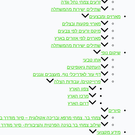
זרעים צמחי נחל וגדה
שתילים ישירות מהמשתלה
מארזים ומבצעים
מארזי פקעות ובצלים
מיקס זרעים לפי צבעים
מארזים לפי אזורים בארץ
שתילים ישירות מהמשתלה
שיקום נופי
אחו טבעי
העתקת גיאופיטים
דף עזר לאדריכלי נוף, מעצבים וגננים
פרוייקטים/ עבודות הצלה
צפון הארץ
מרכז הארץ
דרום הארץ
סיורים
צמחי בר, צמחי מרפא ובריכה אקולוגית – סיור מודרך ב
שילוב צמחי בר בגינה הפרטית והציבורית- סיור מודרך 
מידע מקצועי