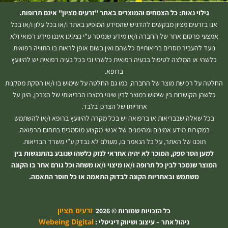
גילוי נאות: כל הצמחים והמוצרים באתר "זרעים מציון" אינם תרופות.
אנו בזרעים מציון מבקשים להדגיש שהמידע המופיע באתר ו/או בכל עלון ו/או בכל
אמצעי פרסום אחר של החברה ו/או מידע שנמסר ע”י נציגינו איננו מידע רפואי ולא
נועד להעביר מסרים בריאותיים כלשהם ואין בשום אופן לראות בו התוויה רפואית
כלשהי או המלצה לטיפול בבעיה רפואית כלשהי וכי בכל בעיה רפואית יש להיוועץ
ברופא.
החלטה על רכישת מוצר של החברה, כמו גם החלטה על שימוש בו ו/או הסקת מסקנות
כלשהן הקושרות בין שימוש במוצר לבין שינוי במצבו הבריאותי של הצרכן, הינן על
אחריותו של הצרכן בלבד.
בכל שאלה שבבריאות או ברפואה יש בכל מקרה להיוועץ ברופא ו/או להשתמש
במקורות מידע אמינים ומהימנים של אנשי מקצוע מוסמכים בתחום הרפואה.
תוכנו של האתר, על כל הנאמר בו, מעולם לא נבדק ע”י משרד הבריאות.
למען הסר ספק, המוכר לא יהיה אחראי לנזק כלשהו שנובע בהתנגשות בין
המוצר שנמכר לבין כל תרופה ו/או מיצוי ו/או משחה וכל גורם אחר בו הקונה
משתמש ובאחריות הקונה לבדוק התאמה או כל חוסר התאמה.
זרעים מציון
כל הזכויות שמורות © 2026
Webeing Digital
ניהול אתר – עיצוב ושיווק דיגיטלי :