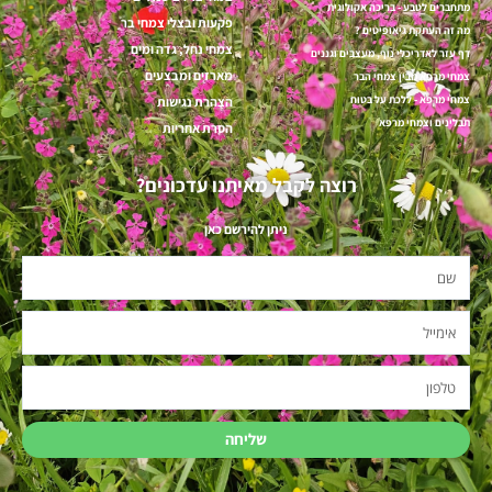
m
-
מתחברים לטבע - בריכה אקולוגית
f
פקעות ובצלי צמחי בר
מה זה העתקת גיאופיטים ?
צמחי נחל, גדה ומים
דף עזר לאדריכלי נוף, מעצבים וגננים
מארזים ומבצעים
צמחי מרפא מבין צמחי הבר
צמחי מרפא - ללכת על בטוח
הצהרת נגישות
תבלינים וצמחי מרפא
הסרת אחריות
רוצה לקבל מאיתנו עדכונים?
ניתן להירשם כאן
שם
אימייל
טלפון
שליחה