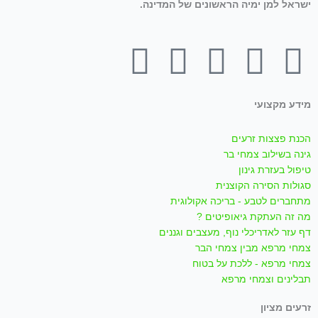
ישראל למן ימיה הראשונים של המדינה.
T
W
I
Y
F
i
h
n
o
a
מידע מקצועי
k
a
s
u
c
הכנת פצצות זרעים
t
t
t
t
e
גינה בשילוב צמחי בר
טיפול בעזרת גינון
סגולות הסירה הקוצנית
o
s
a
u
b
מתחברים לטבע - בריכה אקולוגית
מה זה העתקת גיאופיטים ?
k
a
g
b
o
דף עזר לאדריכלי נוף, מעצבים וגננים
צמחי מרפא מבין צמחי הבר
p
r
e
o
צמחי מרפא - ללכת על בטוח
תבלינים וצמחי מרפא
p
a
k
זרעים מציון