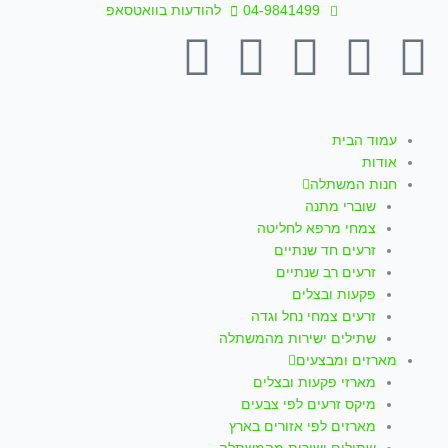
ילוג
04-9841499
להודעות בוואטסאפ
תוכן
T
W
I
Y
F
i
h
n
o
a
k
a
s
u
c
עמוד הבית
אודות
חנות המשתלה
t
t
t
t
e
שוברי מתנה
צמחי מרפא לחליטה
o
s
a
u
b
זרעים חד שנתיים
זרעים רב שנתיים
k
a
g
b
o
פקעות ובצלים
זרעים צמחי נחל וגדה
p
r
e
o
שתילים ישירות מהמשתלה
מארזים ומבצעים
מארזי פקעות ובצלים
p
a
k
מיקס זרעים לפי צבעים
מארזים לפי אזורים בארץ