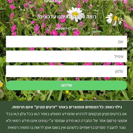
הסרת אחריות
רוצה לקבל מאיתנו עדכונים?
ניתן להירשם כאן
שם
אימייל
טלפון
שליחה
גילוי נאות: כל הצמחים והמוצרים באתר "זרעים מציון" אינם תרופות.
אנו בזרעים מציון מבקשים להדגיש שהמידע המופיע באתר ו/או בכל עלון ו/או בכל
אמצעי פרסום אחר של החברה ו/או מידע שנמסר ע”י נציגינו איננו מידע רפואי ולא
נועד להעביר מסרים בריאותיים כלשהם ואין בשום אופן לראות בו התוויה רפואית