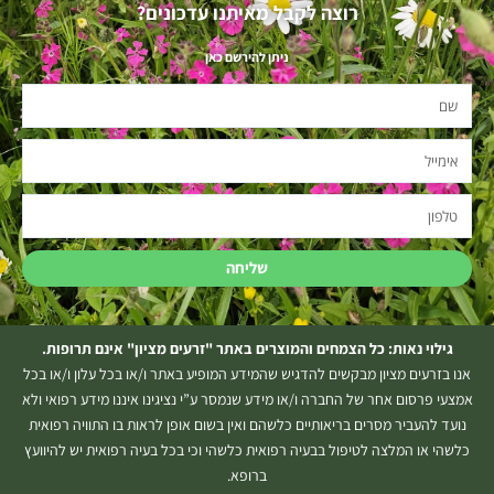
רוצה לקבל מאיתנו עדכונים?
ניתן להירשם כאן
שם
אימייל
טלפון
שליחה
גילוי נאות: כל הצמחים והמוצרים באתר "זרעים מציון" אינם תרופות.
אנו בזרעים מציון מבקשים להדגיש שהמידע המופיע באתר ו/או בכל עלון ו/או בכל
אמצעי פרסום אחר של החברה ו/או מידע שנמסר ע”י נציגינו איננו מידע רפואי ולא
נועד להעביר מסרים בריאותיים כלשהם ואין בשום אופן לראות בו התוויה רפואית
כלשהי או המלצה לטיפול בבעיה רפואית כלשהי וכי בכל בעיה רפואית יש להיוועץ
ברופא.