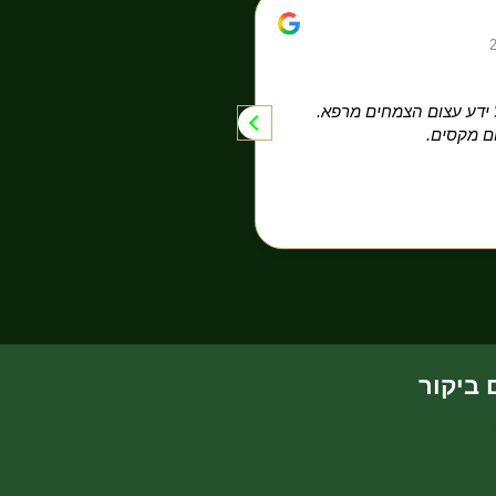
Moshe Shalev
26/09/2025
על ידע עצום הצמחים מרפא.
משתלה בכרם מהר״ל ציון איש 
ם מקסים.
אורחים וממש לידו יש שטח פתו
לראות לצלם ולהנות
 ביקור