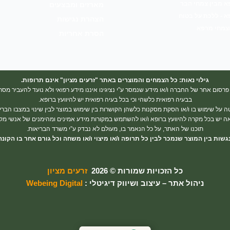
א מבין צמחי הבר
מארזים ומבצעים
 - ללכת על בטוח
הצהרת נגישות
וצמחי מרפא
הסרת אחריות
גילוי נאות: כל הצמחים והמוצרים באתר "זרעים מציון" אינם תרופות.
פרסום אחר של החברה ו/או מידע שנמסר ע”י נציגינו איננו מידע רפואי ולא נועד להעביר מסר
בבעיה רפואית כלשהי וכי בכל בעיה רפואית יש להיוועץ ברופא.
ל שימוש בו ו/או הסקת מסקנות כלשהן הקושרות בין שימוש במוצר לבין שינוי במצבו הבריאו
 יש בכל מקרה להיוועץ ברופא ו/או להשתמש במקורות מידע אמינים ומהימנים של אנשי מ
תוכנו של האתר, על כל הנאמר בו, מעולם לא נבדק ע”י משרד הבריאות.
גשות בין המוצר שנמכר לבין כל תרופה ו/או מיצוי ו/או משחה וכל גורם אחר בו הק
כל הזכויות שמורות © 2026
זרעים מציון
ניהול אתר – עיצוב ושיווק דיגיטלי :
Webeing Digital
אתר מהימן