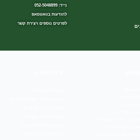
נייד: 052-5048899
להודעות בוואטסאפ
לפרטים נוספים ויצירת קשר
ים
קצועי
זרעים מציון
ת זרעים
סיורים במשתלה
וב צמחי בר
צמחי מרפא - עלים לחליטה
ת גינון
צמחי בר חד שנתיים
ירה הקוצנית
צמחי בר רב שנתיים
טבע - בריכה אקולוגית
פקעות ובצלי צמחי בר
קת גיאופיטים ?
צמחי נחל, גדה ומים
דריכלי נוף, מעצבים וגננים