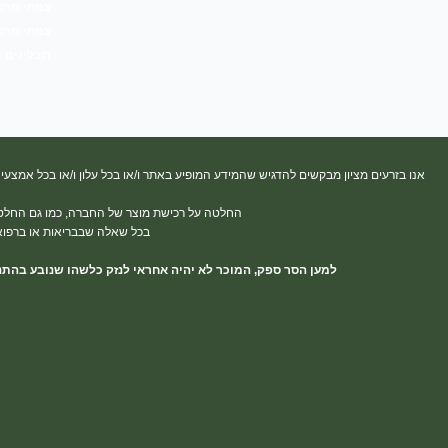
צמחי מרפ
p
r
e
o
p
a
k
צמחי מרפא
m
-
תבלינים 
f
אנו בזרעים מציון מבקשים להדגיש שהמידע המופיע באתר ו/או בכל עלון ו/או בכל אמצעי 
החלטה על רכישת מוצר של החברה, כמו גם החלטה ע
בכל שאלה שבבריאות או ברפואה
למען הסר ספק, המוכר לא יהיה אחראי לנזק כלשהו שנובע בהתנ