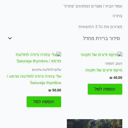
עמוד הבית
/ מוצרים המתויגים “צתרה”
צתרה
מציגים את כל ⁦3⁩ התוצאות
הנגב הצפוני
עלים לחליטה ותיונים
מיקס זרעים של תקווה
עלי צתרה ורודה לחליטת מרפא /
₪
40.00
Satureja thymbra
הוספה לסל
₪
50.00
הוספה לסל
המחיר
המחיר
המקורי
הנוכחי