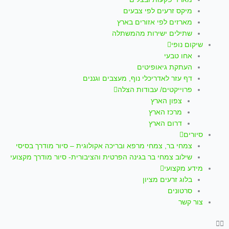
p
a
k
מיקס זרעים לפי צבעים
m
-
מארזים לפי אזורים בארץ
שתילים ישירות מהמשתלה
f
שיקום נופי
אחו טבעי
העתקת גיאופיטים
דף עזר לאדריכלי נוף, מעצבים וגננים
פרוייקטים/ עבודות הצלה
צפון הארץ
מרכז הארץ
דרום הארץ
סיורים
צמחי בר, צמחי מרפא ובריכה אקולוגית – סיור מודרך בסיסי
שילוב צמחי בר בגינה הפרטית והציבורית- סיור מודרך מקצועי
מידע מקצועי
בלוג זרעים מציון
סרטונים
צור קשר