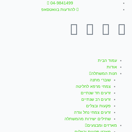
ילוג
04-9841499
תוכן
להודעות בוואטסאפ
T
W
I
Y
F
i
h
n
o
a
k
a
s
u
c
עמוד הבית
אודות
t
t
t
t
e
חנות המשתלה
שוברי מתנה
o
s
a
u
b
צמחי מרפא לחליטה
זרעים חד שנתיים
k
a
g
b
o
זרעים רב שנתיים
פקעות ובצלים
p
r
e
o
זרעים צמחי נחל וגדה
שתילים ישירות מהמשתלה
מארזים ומבצעים
מארזי פקעות ובצלים