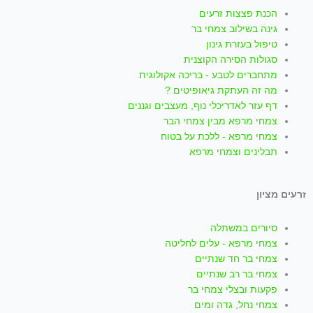
k
a
s
u
c
הכנת פצצות זרעים
t
t
t
t
e
גינה בשילוב צמחי בר
טיפול בעזרת גינון
סגולות הסירה הקוצנית
o
s
a
u
b
מתחברים לטבע - בריכה אקולוגית
מה זה העתקת גיאופיטים ?
k
a
g
b
o
דף עזר לאדריכלי נוף, מעצבים וגננים
צמחי מרפא מבין צמחי הבר
p
r
e
o
צמחי מרפא - ללכת על בטוח
תבלינים וצמחי מרפא
p
a
k
זרעים מציון
m
-
סיורים במשתלה
f
צמחי מרפא - עלים לחליטה
צמחי בר חד שנתיים
צמחי בר רב שנתיים
פקעות ובצלי צמחי בר
צמחי נחל, גדה ומים