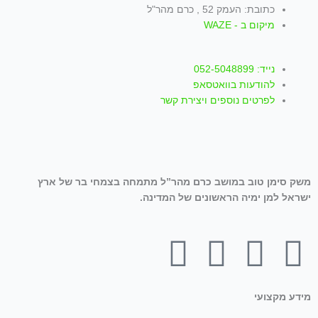
כתובת: העמק 52 , כרם מהר"ל
מיקום ב - WAZE
נייד: 052-5048899
להודעות בוואטסאפ
לפרטים נוספים ויצירת קשר
משק סימן טוב במושב כרם מהר”ל מתמחה בצמחי בר של ארץ
ישראל למן ימיה הראשונים של המדינה.
T
W
I
Y
F
i
h
n
o
a
מידע מקצועי