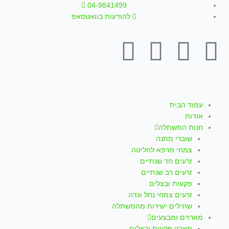
ילוג
04-9841499
תוכן
להודעות בוואטסאפ
T
W
I
Y
F
i
h
n
o
a
k
a
s
u
c
עמוד הבית
אודות
t
t
t
t
e
חנות המשתלה
שוברי מתנה
o
s
a
u
b
צמחי מרפא לחליטה
זרעים חד שנתיים
k
a
g
b
o
זרעים רב שנתיים
פקעות ובצלים
p
r
e
o
זרעים צמחי נחל וגדה
שתילים ישירות מהמשתלה
מארזים ומבצעים
מארזי פקעות ובצלים