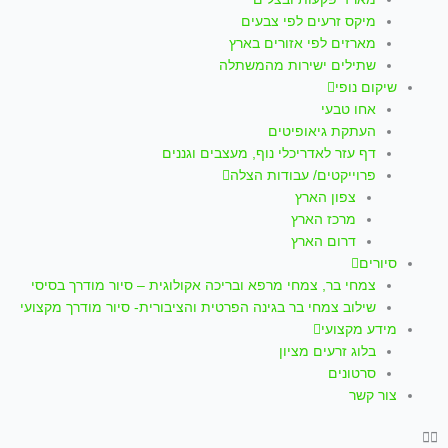
p
a
k
מיקס זרעים לפי צבעים
m
-
מארזים לפי אזורים בארץ
שתילים ישירות מהמשתלה
f
שיקום נופי
אחו טבעי
העתקת גיאופיטים
דף עזר לאדריכלי נוף, מעצבים וגננים
פרוייקטים/ עבודות הצלה
צפון הארץ
מרכז הארץ
דרום הארץ
סיורים
צמחי בר, צמחי מרפא ובריכה אקולוגית – סיור מודרך בסיסי
שילוב צמחי בר בגינה הפרטית והציבורית- סיור מודרך מקצועי
מידע מקצועי
בלוג זרעים מציון
סרטונים
צור קשר