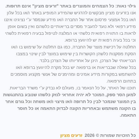
גילוי נאות: כל הצמחים והמוצרים באתר "זרעים מציון" אינם תרופות.
אנו בזרעים מציון מבקשים להדגיש שהמידע המופיע באתר ו/או בכל עלון
ו/או בכל אמצעי פרסום אחר של החברה ו/או מידע שנמסר ע”י נציגינו איננו
מידע רפואי ולא נועד להעביר מסרים בריאותיים כלשהם ואין בשום אופן
לראות בו התוויה רפואית כלשהי או המלצה לטיפול בבעיה רפואית כלשהי
וכי בכל בעיה רפואית יש להיוועץ ברופא.
החלטה על רכישת מוצר של החברה, כמו גם החלטה על שימוש בו ו/או
הסקת מסקנות כלשהן הקושרות בין שימוש במוצר לבין שינוי במצבו
הבריאותי של הצרכן, הינן על אחריותו של הצרכן בלבד.
בכל שאלה שבבריאות או ברפואה יש בכל מקרה להיוועץ ברופא ו/או
להשתמש במקורות מידע אמינים ומהימנים של אנשי מקצוע מוסמכים
בתחום הרפואה.
תוכנו של האתר, על כל הנאמר בו, מעולם לא נבדק ע”י משרד הבריאות.
למען הסר ספק, המוכר לא יהיה אחראי לנזק כלשהו שנובע בהתנגשות
בין המוצר שנמכר לבין כל תרופה ו/או מיצוי ו/או משחה וכל גורם אחר
בו הקונה משתמש ובאחריות הקונה לבדוק התאמה או כל חוסר
התאמה.
כל הזכויות שמורות © 2026
זרעים מציון