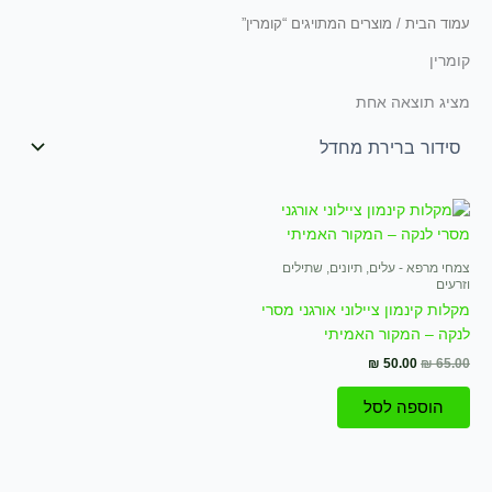
עמוד הבית
/ מוצרים המתויגים “קומרין”
קומרין
מציג תוצאה אחת
המחיר
המחיר
המקורי
הנוכחי
היה:
הוא:
₪ 50.00.
₪ 65.00.
צמחי מרפא - עלים, תיונים, שתילים
וזרעים
מקלות קינמון ציילוני אורגני מסרי
לנקה – המקור האמיתי
₪
50.00
₪
65.00
הוספה לסל