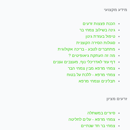
i
h
n
o
a
מידע מקצועי
k
a
s
u
c
הכנת פצצות זרעים
t
t
t
t
e
גינה בשילוב צמחי בר
טיפול בעזרת גינון
סגולות הסירה הקוצנית
o
s
a
u
b
מתחברים לטבע - בריכה אקולוגית
מה זה העתקת גיאופיטים ?
k
a
g
b
o
דף עזר לאדריכלי נוף, מעצבים וגננים
צמחי מרפא מבין צמחי הבר
p
r
e
o
צמחי מרפא - ללכת על בטוח
תבלינים וצמחי מרפא
p
a
k
זרעים מציון
m
-
סיורים במשתלה
f
צמחי מרפא - עלים לחליטה
צמחי בר חד שנתיים