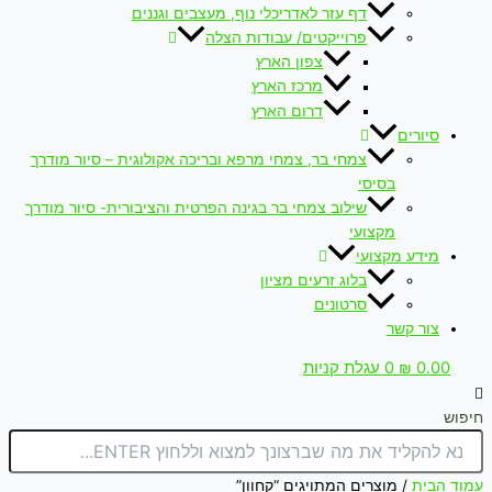
דף עזר לאדריכלי נוף, מעצבים וגננים
פרוייקטים/ עבודות הצלה
צפון הארץ
מרכז הארץ
דרום הארץ
סיורים
צמחי בר, צמחי מרפא ובריכה אקולוגית – סיור מודרך
בסיסי
שילוב צמחי בר בגינה הפרטית והציבורית- סיור מודרך
מקצועי
מידע מקצועי
בלוג זרעים מציון
סרטונים
צור קשר
0.00
₪
0
עגלת קניות
חיפוש
עמוד הבית
/ מוצרים המתויגים “קחוון”