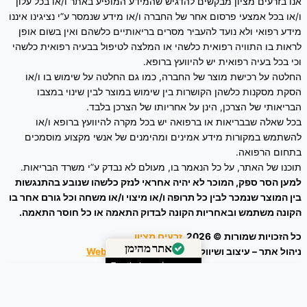
אנו בזרעים מציון מבקשים להדגיש שהמידע המופיע באתר ו/או בכל עלון
ו/או בכל אמצעי פרסום אחר של החברה ו/או מידע שנמסר ע”י נציגינו איננו
מידע רפואי ולא נועד להעביר מסרים בריאותיים כלשהם ואין בשום אופן
לראות בו התוויה רפואית כלשהי או המלצה לטיפול בבעיה רפואית כלשהי
וכי בכל בעיה רפואית יש להיוועץ ברופא.
החלטה על רכישת מוצר של החברה, כמו גם החלטה על שימוש בו ו/או
הסקת מסקנות כלשהן הקושרות בין שימוש במוצר לבין שינוי במצבו
הבריאותי של הצרכן, הינן על אחריותו של הצרכן בלבד.
בכל שאלה שבבריאות או ברפואה יש בכל מקרה להיוועץ ברופא ו/או
להשתמש במקורות מידע אמינים ומהימנים של אנשי מקצוע מוסמכים
בתחום הרפואה.
תוכנו של האתר, על כל הנאמר בו, מעולם לא נבדק ע”י משרד הבריאות.
למען הסר ספק, המוכר לא יהיה אחראי לנזק כלשהו שנובע בהתנגשות
בין המוצר שנמכר לבין כל תרופה ו/או מיצוי ו/או משחה וכל גורם אחר בו
הקונה משתמש ובאחריות הקונה לבדוק התאמה או כל חוסר התאמה.
כל הזכויות שמורות © 2026
זרעים מציון
ניהול אתר – עיצוב ושיווק דיגיטלי :
Webeing Digital
אתר מהימן
מאומת על ידי
Trustindex
0
הסל שלך