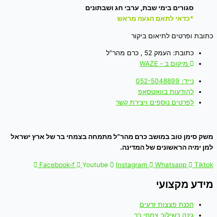
סגורים בימי שבת, ערבי חג ושבתונים
*כדאי לתאם הגעה מראש
כתובת ופרטים לתיאום ביקור
כתובת: העמק 52 , כרם מהר"ל
מיקום ב - WAZE
נייד: 052-5048899
להודעות בוואטסאפ
לפרטים נוספים ויצירת קשר
משק סימן טוב במושב כרם מהר”ל מתמחה בצמחי בר של ארץ ישראל
למן ימיה הראשונים של המדינה.
Facebook-f
Youtube
Instagram
Whatsapp
Tiktok
מידע מקצועי
הכנת פצצות זרעים
גינה בשילוב צמחי בר