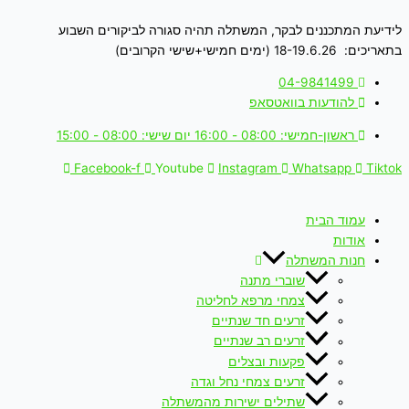
דילוג
המחיר
המחיר
לתוכן
המקורי
הנוכחי
לידיעת המתכננים לבקר, המשתלה תהיה סגורה לביקורים השבוע
היה:
הוא:
בתאריכים: 18-19.6.26 (ימים חמישי+שישי הקרובים)
₪ 130.00.
₪ 165.00.
04-9841499
להודעות בוואטסאפ
ראשון-חמישי: 08:00 - 16:00 יום שישי: 08:00 - 15:00
Facebook-f
Youtube
Instagram
Whatsapp
Tiktok
עמוד הבית
אודות
חנות המשתלה
שוברי מתנה
צמחי מרפא לחליטה
זרעים חד שנתיים
זרעים רב שנתיים
פקעות ובצלים
זרעים צמחי נחל וגדה
שתילים ישירות מהמשתלה