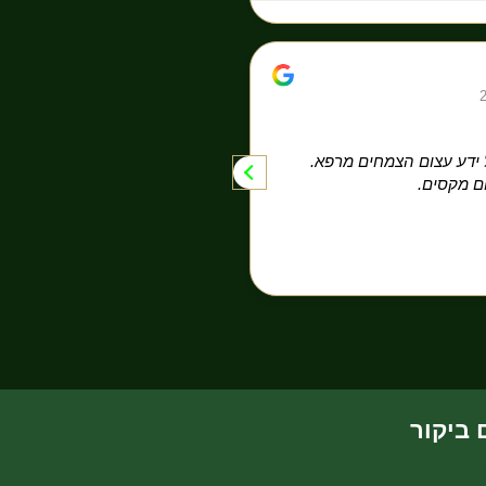
Moshe Shalev
26/09/2025
על ידע עצום הצמחים מרפא.
משתלה בכרם מהר״ל ציון איש 
ם מקסים.
אורחים וממש לידו יש שטח פתו
לראות לצלם ולהנות
 ביקור