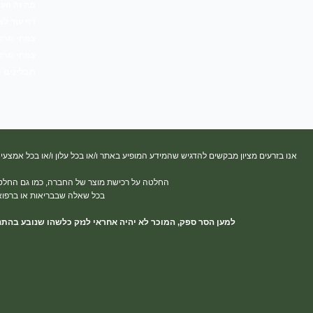
מה זה העת
t
t
t
t
e
o
s
a
u
b
דף עזר לא
k
a
g
b
o
צמחי מרפ
p
r
e
o
p
a
k
צמחי מרפא
m
-
תבלינים 
f
אנו בזרעים מציון מבקשים להדגיש שהמידע המופיע באתר ו/או בכל עלון ו/או בכל אמצעי 
החלטה על רכישת מוצר של החברה, כמו גם החלטה ע
בכל שאלה שבבריאות או ברפואה
למען הסר ספק, המוכר לא יהיה אחראי לנזק כלשהו שנובע בהתנ