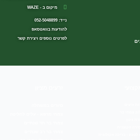
מיקום ב - WAZE
נייד: 052-5048899
להודעות בוואטסאפ
לפרטים נוספים ויצירת קשר
ים
קצועי
זרעים מציון
ת זרעים
סיורים במשתלה
וב צמחי בר
צמחי מרפא - עלים לחליטה
ת גינון
צמחי בר חד שנתיים
ירה הקוצנית
צמחי בר רב שנתיים
טבע - בריכה אקולוגית