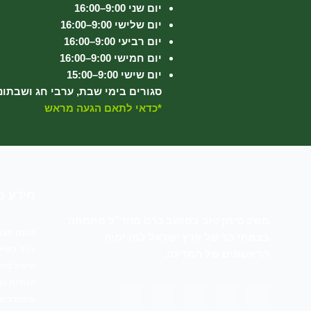
יום שני 9:00–16:00
יום שלישי 9:00–16:00
יום רביעי 9:00–16:00
יום חמישי 9:00–16:00
יום שישי 9:00–15:00
סגורים בימי שבת, ערבי חג ושבתונ
*כדאי לתאם הגעה מראש
מידע מ
משק סימן טוב במושב כרם מהר”ל מתמחה
הכנת פצצו
בצמחי בר של ארץ ישראל למן ימיה
גינה בשיל
הראשונים של המדינה.
טיפול בעזר
סגולות הס
T
W
I
Y
F
מתחברים ל
i
h
n
o
a
k
a
s
u
c