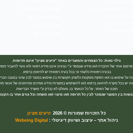
פקעות ובצלי צמחי בר
קת גיאופיטים ?
צמחי נחל, גדה ומים
דריכלי נוף, מעצבים וגננים
א מבין צמחי הבר
מארזים ומבצעים
 - ללכת על בטוח
הצהרת נגישות
וצמחי מרפא
הסרת אחריות
גילוי נאות: כל הצמחים והמוצרים באתר "זרעים מציון" אינם תרופות.
פרסום אחר של החברה ו/או מידע שנמסר ע”י נציגינו איננו מידע רפואי ולא נועד להעביר מסר
בבעיה רפואית כלשהי וכי בכל בעיה רפואית יש להיוועץ ברופא.
ל שימוש בו ו/או הסקת מסקנות כלשהן הקושרות בין שימוש במוצר לבין שינוי במצבו הבריאו
 יש בכל מקרה להיוועץ ברופא ו/או להשתמש במקורות מידע אמינים ומהימנים של אנשי מ
תוכנו של האתר, על כל הנאמר בו, מעולם לא נבדק ע”י משרד הבריאות.
גשות בין המוצר שנמכר לבין כל תרופה ו/או מיצוי ו/או משחה וכל גורם אחר בו הק
כל הזכויות שמורות © 2026
זרעים מציון
ניהול אתר – עיצוב ושיווק דיגיטלי :
Webeing Digital