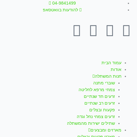
ילוג
04-9841499
תוכן
להודעות בוואטסאפ
T
W
I
Y
F
i
h
n
o
a
k
a
s
u
c
עמוד הבית
אודות
t
t
t
t
e
חנות המשתלה
שוברי מתנה
o
s
a
u
b
צמחי מרפא לחליטה
זרעים חד שנתיים
k
a
g
b
o
זרעים רב שנתיים
פקעות ובצלים
p
r
e
o
זרעים צמחי נחל וגדה
שתילים ישירות מהמשתלה
מארזים ומבצעים
מארזי פקעות ובצלים