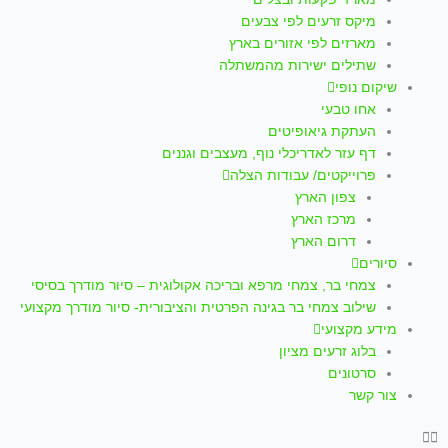
p
a
k
מיקס זרעים לפי צבעים
m
-
מארזים לפי אזורים בארץ
שתילים ישירות מהמשתלה
f
שיקום נופי
אחו טבעי
העתקת גיאופיטים
דף עזר לאדריכלי נוף, מעצבים וגננים
פרוייקטים/ עבודות הצלה
צפון הארץ
מרכז הארץ
דרום הארץ
סיורים
צמחי בר, צמחי מרפא ובריכה אקולוגית – סיור מודרך בסיסי
שילוב צמחי בר בגינה הפרטית והציבורית- סיור מודרך מקצועי
מידע מקצועי
בלוג זרעים מציון
סרטונים
צור קשר