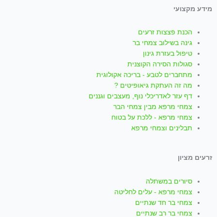
i
h
n
o
a
מידע מקצועי
k
a
s
u
c
הכנת פצצות זרעים
t
t
t
t
e
גינה בשילוב צמחי בר
טיפול בעזרת גינון
סגולות הסירה הקוצנית
o
s
a
u
b
מתחברים לטבע - בריכה אקולוגית
מה זה העתקת גיאופיטים ?
k
a
g
b
o
דף עזר לאדריכלי נוף, מעצבים וגננים
צמחי מרפא מבין צמחי הבר
p
r
e
o
צמחי מרפא - ללכת על בטוח
תבלינים וצמחי מרפא
p
a
k
זרעים מציון
m
-
סיורים במשתלה
f
צמחי מרפא - עלים לחליטה
צמחי בר חד שנתיים
צמחי בר רב שנתיים