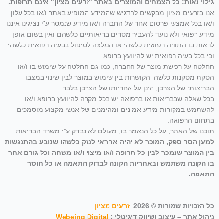
גילוי נאות: כל הצמחים והמוצרים באתר "זרעים מציון" אינם תרופות.
אנו בזרעים מציון מבקשים להדגיש שהמידע המופיע באתר ו/או בכל עלון
ו/או בכל אמצעי פרסום אחר של החברה ו/או מידע שנמסר ע”י נציגינו איננו
מידע רפואי ולא נועד להעביר מסרים בריאותיים כלשהם ואין בשום אופן
לראות בו התוויה רפואית כלשהי או המלצה לטיפול בבעיה רפואית כלשהי
וכי בכל בעיה רפואית יש להיוועץ ברופא.
החלטה על רכישת מוצר של החברה, כמו גם החלטה על שימוש בו ו/או
הסקת מסקנות כלשהן הקושרות בין שימוש במוצר לבין שינוי במצבו
הבריאותי של הצרכן, הינן על אחריותו של הצרכן בלבד.
בכל שאלה שבבריאות או ברפואה יש בכל מקרה להיוועץ ברופא ו/או
להשתמש במקורות מידע אמינים ומהימנים של אנשי מקצוע מוסמכים
בתחום הרפואה.
תוכנו של האתר, על כל הנאמר בו, מעולם לא נבדק ע”י משרד הבריאות.
למען הסר ספק, המוכר לא יהיה אחראי לנזק כלשהו שנובע בהתנגשות
בין המוצר שנמכר לבין כל תרופה ו/או מיצוי ו/או משחה וכל גורם אחר
בו הקונה משתמש ובאחריות הקונה לבדוק התאמה או כל חוסר
התאמה.
כל הזכויות שמורות © 2026
זרעים מציון
ניהול אתר – עיצוב ושיווק דיגיטלי :
Webeing Digital