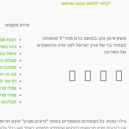
*כדאי לתאם הגעה מראש
מידע מקצועי
משק סימן טוב במושב כרם מהר”ל מתמחה
הכנת פצצ
בצמחי בר של ארץ ישראל למן ימיה הראשונים
גינה בשיל
של המדינה.
טיפול בעז
סגולות ה
מתחברים 
T
W
I
Y
F
מה זה הע
דף עזר לא
i
h
n
o
a
צמחי מרפ
צמחי מרפ
k
a
s
u
c
תבלינים 
t
t
t
t
e
גילוי נאות: כל הצמחים והמוצרים באתר "זרעים מציון" אינם תרופו
אנו בזרעים מציון מבקשים להדגיש שהמידע המופיע באתר ו/או בכל עלון ו