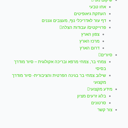
אחו טבעי
העתקת גיאופיטים
דף עזר לאדריכלי נוף, מעצבים וגננים
פרוייקטים/ עבודות הצלה
צפון הארץ
מרכז הארץ
דרום הארץ
סיורים
צמחי בר, צמחי מרפא ובריכה אקולוגית – סיור מודרך
בסיסי
שילוב צמחי בר בגינה הפרטית והציבורית- סיור מודרך
מקצועי
מידע מקצועי
בלוג זרעים מציון
סרטונים
צור קשר