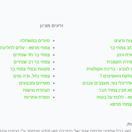
זרעים מציון
ות זרעים
סיורים במשתלה
וב צמחי בר
צמחי מרפא - עלים לחליטה
רת גינון
צמחי בר חד שנתיים
סירה הקוצנית
צמחי בר רב שנתיים
לטבע - בריכה אקולוגית
פקעות ובצלי צמחי בר
תקת גיאופיטים ?
צמחי נחל, גדה ומים
דריכלי נוף, מעצבים וגננים
מארזים ומבצעים
א מבין צמחי הבר
הצהרת נגישות
א - ללכת על בטוח
הסרת אחריות
וצמחי מרפא
ת.
/או בכל אמצעי פרסום אחר של החברה ו/או מידע שנמסר ע”י נציגינו איננ