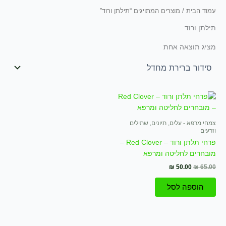
עמוד הבית
/ מוצרים המתויגים “תילתן ורוד”
תילתן ורוד
מציג תוצאה אחת
המחיר
המחיר
המקורי
הנוכחי
היה:
הוא:
₪ 50.00.
₪ 65.00.
צמחי מרפא - עלים, תיונים, שתילים
וזרעים
פרחי תלתן ורוד – Red Clover –
מובחרים לחליטה ומרפא
₪
50.00
₪
65.00
הוספה לסל