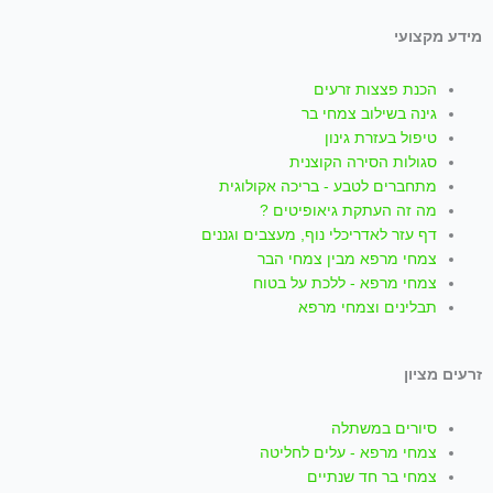
i
h
n
o
a
מידע מקצועי
k
a
s
u
c
הכנת פצצות זרעים
t
t
t
t
e
גינה בשילוב צמחי בר
טיפול בעזרת גינון
סגולות הסירה הקוצנית
o
s
a
u
b
מתחברים לטבע - בריכה אקולוגית
מה זה העתקת גיאופיטים ?
k
a
g
b
o
דף עזר לאדריכלי נוף, מעצבים וגננים
צמחי מרפא מבין צמחי הבר
p
r
e
o
צמחי מרפא - ללכת על בטוח
תבלינים וצמחי מרפא
p
a
k
זרעים מציון
m
-
סיורים במשתלה
f
צמחי מרפא - עלים לחליטה
צמחי בר חד שנתיים