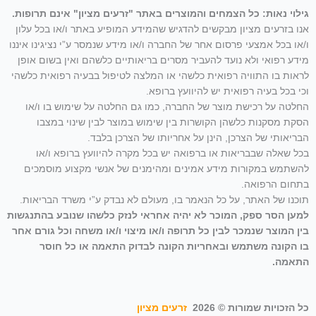
גילוי נאות: כל הצמחים והמוצרים באתר "זרעים מציון" אינם תרופות.
אנו בזרעים מציון מבקשים להדגיש שהמידע המופיע באתר ו/או בכל עלון
ו/או בכל אמצעי פרסום אחר של החברה ו/או מידע שנמסר ע”י נציגינו איננו
מידע רפואי ולא נועד להעביר מסרים בריאותיים כלשהם ואין בשום אופן
לראות בו התוויה רפואית כלשהי או המלצה לטיפול בבעיה רפואית כלשהי
וכי בכל בעיה רפואית יש להיוועץ ברופא.
החלטה על רכישת מוצר של החברה, כמו גם החלטה על שימוש בו ו/או
הסקת מסקנות כלשהן הקושרות בין שימוש במוצר לבין שינוי במצבו
הבריאותי של הצרכן, הינן על אחריותו של הצרכן בלבד.
בכל שאלה שבבריאות או ברפואה יש בכל מקרה להיוועץ ברופא ו/או
להשתמש במקורות מידע אמינים ומהימנים של אנשי מקצוע מוסמכים
בתחום הרפואה.
תוכנו של האתר, על כל הנאמר בו, מעולם לא נבדק ע”י משרד הבריאות.
למען הסר ספק, המוכר לא יהיה אחראי לנזק כלשהו שנובע בהתנגשות
בין המוצר שנמכר לבין כל תרופה ו/או מיצוי ו/או משחה וכל גורם אחר
בו הקונה משתמש ובאחריות הקונה לבדוק התאמה או כל חוסר
התאמה.
כל הזכויות שמורות © 2026
זרעים מציון