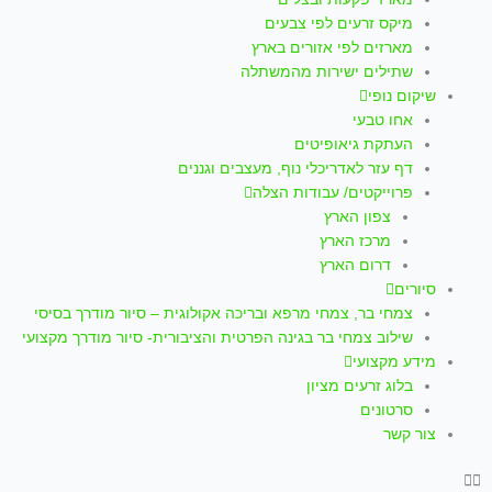
p
a
k
מיקס זרעים לפי צבעים
m
-
מארזים לפי אזורים בארץ
שתילים ישירות מהמשתלה
f
שיקום נופי
אחו טבעי
העתקת גיאופיטים
דף עזר לאדריכלי נוף, מעצבים וגננים
פרוייקטים/ עבודות הצלה
צפון הארץ
מרכז הארץ
דרום הארץ
סיורים
צמחי בר, צמחי מרפא ובריכה אקולוגית – סיור מודרך בסיסי
שילוב צמחי בר בגינה הפרטית והציבורית- סיור מודרך מקצועי
מידע מקצועי
בלוג זרעים מציון
סרטונים
צור קשר