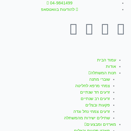
ילוג
04-9841499
תוכן
להודעות בוואטסאפ
T
W
I
Y
F
i
h
n
o
a
k
a
s
u
c
עמוד הבית
אודות
t
t
t
t
e
חנות המשתלה
שוברי מתנה
o
s
a
u
b
צמחי מרפא לחליטה
זרעים חד שנתיים
k
a
g
b
o
זרעים רב שנתיים
פקעות ובצלים
p
r
e
o
זרעים צמחי נחל וגדה
שתילים ישירות מהמשתלה
מארזים ומבצעים
מארזי פקעות ובצלים