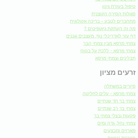
טיפול בעזרת גינון
סגולות הסירה הקוצנית
מתחברים לטבע - בריכה אקולוגית
מה זה העתקת גיאופיטים ?
דף עזר לאדריכלי נוף, מעצבים וגננים
צמחי מרפא מבין צמחי הבר
צמחי מרפא - ללכת על בטוח
תבלינים וצמחי מרפא
זרעים מציון
סיורים במשתלה
צמחי מרפא - עלים לחליטה
צמחי בר חד שנתיים
צמחי בר רב שנתיים
פקעות ובצלי צמחי בר
צמחי נחל, גדה ומים
מארזים ומבצעים
הצהרת נגישות