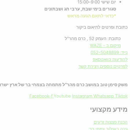
יום שישי 9:00–15:00
סגורים בימי שבת, ערבי חג ושבתונים
*כדאי לתאם הגעה מראש
כתובת ופרטים לתיאום ביקור
כתובת: העמק 52 , כרם מהר"ל
מיקום ב - WAZE
נייד: 052-5048899
להודעות בוואטסאפ
לפרטים נוספים ויצירת קשר
משק סימן טוב במושב כרם מהר”ל מתמחה בצמחי בר של ארץ ישראל
Facebook-f
Youtube
Instagram
Whatsapp
Tiktok
מידע מקצועי
הכנת פצצות זרעים
גינה בשילוב צמחי בר