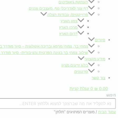
העתקת גיאופיטים
דף עזר לאדריכלי נוף, מעצבים וגננים
פרוייקטים/ עבודות הצלה
צפון הארץ
מרכז הארץ
דרום הארץ
סיורים
צמחי בר, צמחי מרפא ובריכה אקולוגית – סיור מודרך ב
שילוב צמחי בר בגינה הפרטית והציבורית- סיור מודרך 
מידע מקצועי
בלוג זרעים מציון
סרטונים
צור קשר
0.00
₪
0
עגלת קניות
חיפוש
עמוד הבית
/ מוצרים המתויגים “תלתן”