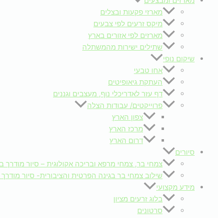
מארזים ומבצעים
מארזי פקעות ובצלים
מיקס זרעים לפי צבעים
מארזים לפי אזורים בארץ
שתילים ישירות מהמשתלה
שיקום נופי
אחו טבעי
העתקת גיאופיטים
דף עזר לאדריכלי נוף, מעצבים וגננים
פרוייקטים/ עבודות הצלה
צפון הארץ
מרכז הארץ
דרום הארץ
סיורים
צמחי בר, צמחי מרפא ובריכה אקולוגית – סיור מודרך ב
שילוב צמחי בר בגינה הפרטית והציבורית- סיור מודרך 
מידע מקצועי
בלוג זרעים מציון
סרטונים