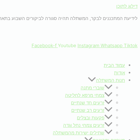
דילוג לתוכן
לידיעת המתכננים לבקר, המשתלה תהיה סגורה לביקורים השבוע בתאריכים: 18-19.6.26 (ימים חמישי+שישי 
Facebook-f
Youtube
Instagram
Whatsapp
Tiktok
עמוד הבית
אודות
חנות המשתלה
שוברי מתנה
צמחי מרפא לחליטה
זרעים חד שנתיים
זרעים רב שנתיים
פקעות ובצלים
זרעים צמחי נחל וגדה
שתילים ישירות מהמשתלה