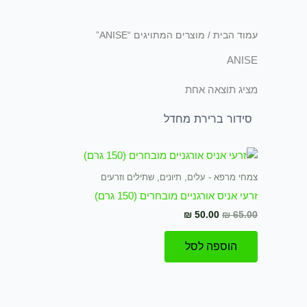
עמוד הבית
/ מוצרים המתויגים “ANISE”
ANISE
מציג תוצאה אחת
המחיר
המחיר
המקורי
הנוכחי
היה:
הוא:
צמחי מרפא - עלים, תיונים, שתילים וזרעים
₪ 50.00.
₪ 65.00.
זרעי אניס אורגניים מובחרים (150 גרם)
₪
50.00
₪
65.00
הוספה לסל