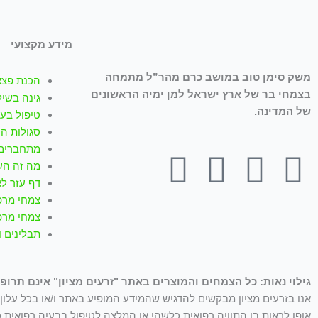
מידע מקצועי
משק סימן טוב במושב כרם מהר”ל מתמחה
הכנת פצצ
בצמחי בר של ארץ ישראל למן ימיה הראשונים
גינה בשיל
של המדינה.
טיפול בעז
סגולות ה
מתחברים 
T
W
I
Y
F
מה זה הע
דף עזר לא
i
h
n
o
a
צמחי מרפ
צמחי מרפ
k
a
s
u
c
תבלינים 
t
t
t
t
e
גילוי נאות: כל הצמחים והמוצרים באתר "זרעים מציון" אינם תרופו
o
s
a
u
b
אנו בזרעים מציון מבקשים להדגיש שהמידע המופיע באתר ו/או בכל עלון ו
אופן לראות בו התוויה רפואית כלשהי או המלצה לטיפול בבעיה רפואית כ