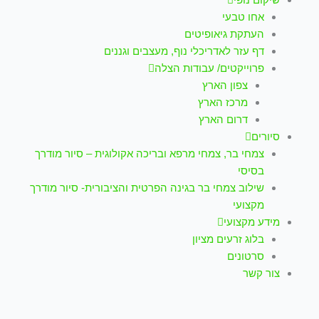
אחו טבעי
העתקת גיאופיטים
דף עזר לאדריכלי נוף, מעצבים וגננים
פרוייקטים/ עבודות הצלה
צפון הארץ
מרכז הארץ
דרום הארץ
סיורים
צמחי בר, צמחי מרפא ובריכה אקולוגית – סיור מודרך
בסיסי
שילוב צמחי בר בגינה הפרטית והציבורית- סיור מודרך
מקצועי
מידע מקצועי
בלוג זרעים מציון
סרטונים
צור קשר