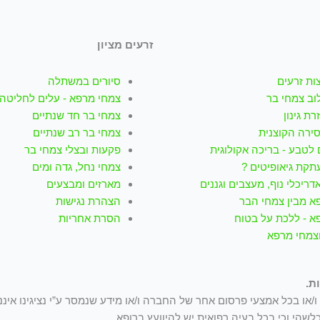
זרעים מציון
ות זרעים
סיורים במשתלה
וב צמחי בר
צמחי מרפא - עלים לחליטה
רת גינון
צמחי בר חד שנתיים
סירה הקוצנית
צמחי בר רב שנתיים
לטבע - בריכה אקולוגית
פקעות ובצלי צמחי בר
תקת גיאופיטים ?
צמחי נחל, גדה ומים
דריכלי נוף, מעצבים וגננים
מארזים ומבצעים
א מבין צמחי הבר
הצהרת נגישות
א - ללכת על בטוח
הסרת אחריות
וצמחי מרפא
ת.
/או בכל אמצעי פרסום אחר של החברה ו/או מידע שנמסר ע”י נציגינו איננ
לשהי וכי בכל בעיה רפואית יש להיוועץ ברופא.